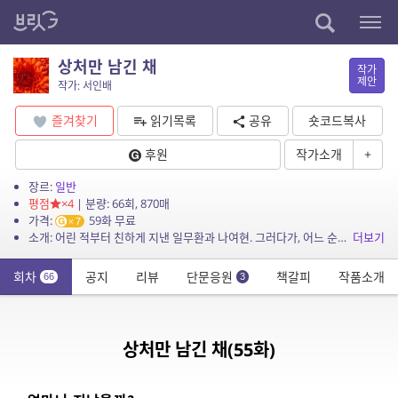
상처만 남긴 채
작가
제안
작가: 서인배
즐겨찾기
읽기목록
공유
숏코드복사
후원
작가소개
+
장르:
일반
평점
×4
| 분량: 66회, 870매
가격:
59화 무료
7
소개: 어린 적부터 친하게 지낸 일무환과 나여현. 그러다가, 어느 순간에 헤어지게 되는데…
더보기
회차
공지
리뷰
단문응원
책갈피
작품소개
66
3
상처만 남긴 채(55화)