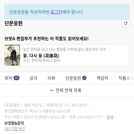
단문응원을 작성하려면
로그인
해야 합니다.
단문응원
브릿G 편집부가 추천하는 이 작품도 읽어보세요!
높은 문턱을 넘고 나니 몰입할 수밖에 없는 환상적인 사극
꽃, 다시 꽃 (花復花)
조딘, 판타지/추리/스릴러
회차
공지
리뷰
단문응원
책갈피
작품소개
66
3
← 전체 연재 목록
(주)민음인
대표: 박근섭
사업자번호:
211-88-33701
통신판매업신고: 제2013-서울강남-02625호
주소: 서울시 강남구 도산대로 1길 62 5층
전화: 070-4021-7777
문의
IP현황&문의
데스크탑 버전