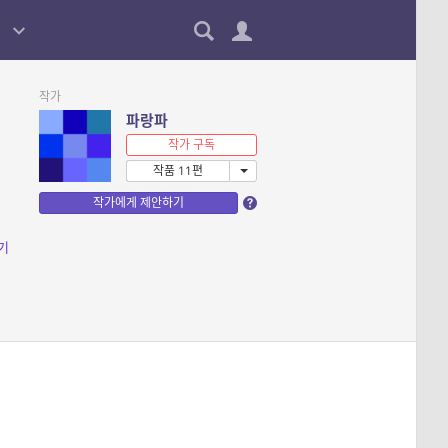
작가
파랑파
작가 구독
작품 11편
작가에게 제안하기
기