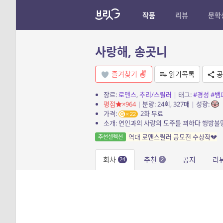
작품
리뷰
문학
사랑해, 송곳니
즐겨찾기
읽기목록
공
장르:
로맨스
,
추리/스릴러
| 태그:
#경성
#뱀
평점
×964
| 분량: 24회, 327매 | 성향:
가격:
2화 무료
22
역대 로맨스릴러 공모전 수상작💔
추천셀렉션
회차
추천
공지
리
24
2