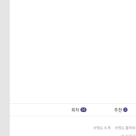
회차
추천
24
2
브릿G 소개
·
브릿G 둘러보