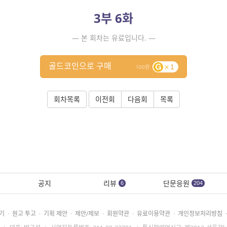
3부 6화
— 본 회차는 유료입니다. —
골드코인으로 구매
1
100
회차목록
이전회
다음회
목록
공지
리뷰
단문응원
6
204
기
·
원고 투고
·
기획 제안
·
제안/제보
·
회원약관
·
유료이용약관
·
개인정보처리방침
·