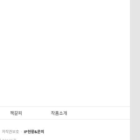
책갈피
작품소개
저작권보호
·
IP현황&문의