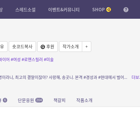
상
스레드소설
이벤트&커뮤니티
SHOP
유
숏코드복사
후원
작가소개
+
파이어
#여성
#로맨스릴러
#미술
소개: 연인과의 사랑의 도주를 꾀하다 행방불명이라니, 최고의 결말이잖아? 사랑해, 송곳니. 본격 #경성과 #현대에서 벌어지는 #뱀파이어 #여성 #로맨스 #스릴러
더보
뷰
단문응원
책갈피
작품소개
6
204