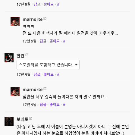
17년 9월
·
답글
·
좋아요
·
#
marnorte
ㅋㅋㅋ
전 또 다음 희생자가 될 패러디 원전을 찾아 기웃기웃…
17년 9월
·
답글
·
좋아요
·
#
한켠
스포일러를 포함하고 있습니다.
17년 9월
·
답글
·
좋아요
·
#
marnorte
심연을 너무 깊숙히 들여다본 자의 말로 랄까요..
17년 9월
·
답글
·
좋아요
·
#
보네토
(다 읽고 난 후에 저 이름이 본명은 아니시겠지 아니 그 전에 본인
은 아니시겠지 하는 눈으로 하염없이 눈을 비비며 쳐다보았다)