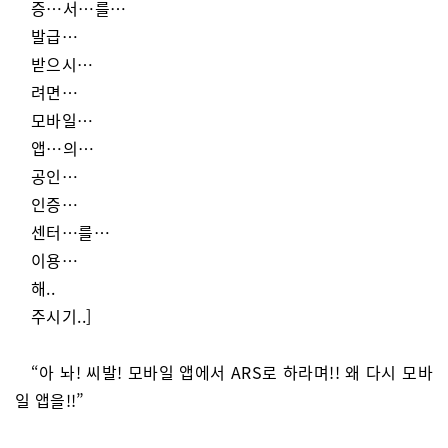
증…서…를…
발급…
받으시…
려면…
모바일…
앱…의…
공인…
인증…
센터…를…
이용…
해..
주시기..]
“아 놔! 씨발! 모바일 앱에서 ARS로 하라며!! 왜 다시 모바
일 앱을!!”