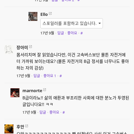
Ello
스포일러를 포함하고 있습니다.
17년 9월
·
답글
·
좋아요
·
#
장아미
몸서리치며 잘 읽었습니다만, 이건 고속버스보단 몰튼 자전거에
더 가까워 보이는데요? (몰튼 자전거의 B급 정서를 너무나도 좋아
하는 자의 감상)
17년 9월
·
답글
·
좋아요
1
·
#
marnorte
B급이라뇨!! 삶의 애환과 부조리한 사회에 대한 분노가 투영된
글입니다요!! ㅋㅋ
17년 9월
·
답글
·
좋아요
·
#
후안
으앜ㅋㅋㅋㅋㅋㅋㅋㅋㅋㅋㅋㅋ 빵 터졌네요 사실 이거 고속버스