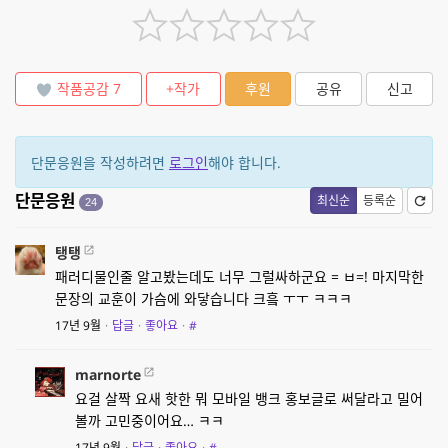
작품공감
7
+작가
후원
공유
신고
단문응원을 작성하려면
로그인
해야 합니다.
단문응원
최신순
등록순
24
탱탱
패러디물인줄 알고봤는데도 너무 그럴싸하군요 = ㅂ=! 마지막한
문장의 교훈이 가슴에 와닿습니다 크흨 ㅜㅜ ㅋㅋㅋ
17년 9월
·
답글
·
좋아요
·
#
marnorte
요걸 살짝 요새 핫한 뭐 모바일 뱅크 홍보글로 써달라고 밀어
볼까 고민중이어요… ㅋㅋ
17년 9월
·
답글
·
좋아요
·
#