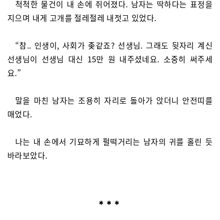
척척한 물건이 내 손에 쥐어졌다. 남자는 딱하다는 표정을
지으며 내게 고개를 절레절레 내젓고 있었다.
“참.. 인생이, 사회가 좆같죠? 선생님. 그래도 뒷자리 계신
선생님이 선생님 대신 15만 원 내주셨네요. 소중히 써주세
요.”
말을 마친 남자는 조용히 자리로 돌아가 앉더니 안전띠를
매었다.
나는 내 손에서 기묘하게 펄떡거리는 남자의 귀를 홀린 듯
바라보았다.