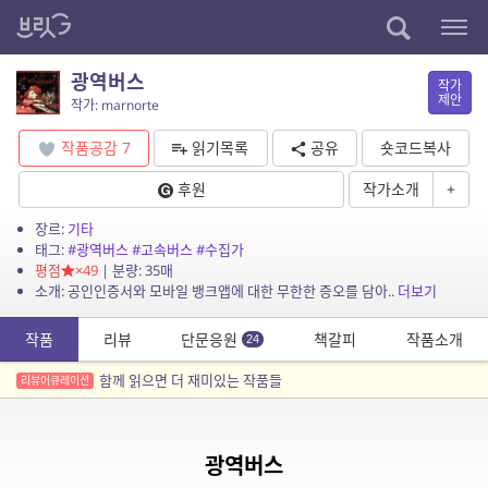
광역버스
작가
제안
작가: marnorte
작품공감
7
읽기목록
공유
숏코드복사
후원
작가소개
+
장르:
기타
태그:
#광역버스
#고속버스
#수집가
평점
×49
| 분량: 35매
소개: 공인인증서와 모바일 뱅크앱에 대한 무한한 증오를 담아..
더보기
작품
리뷰
단문응원
책갈피
작품소개
24
함께 읽으면 더 재미있는 작품들
리뷰어큐레이션
광역버스