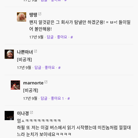
탱탱
왠지 알것같은 그 회사가 탐낼만 하겠군용! = ㅂ=! 들이밀
어 볼만해용!
17년 9월
·
답글
·
좋아요
·
#
나쁜마녀
[비공개]
17년 9월
·
답글
·
좋아요
·
#
marnorte
[비공개]
17년 9월
·
답글
·
좋아요
1
·
#
이나경
엄ㅅㅋㅋㅋㅋㅋㅋㅋㅋㅋ
하필 또 저는 이걸 버스에서 읽기 시작했는데 미친놈처럼 낄낄대
느라 눈치가 보이네요ㅋㅋㅋㅋ