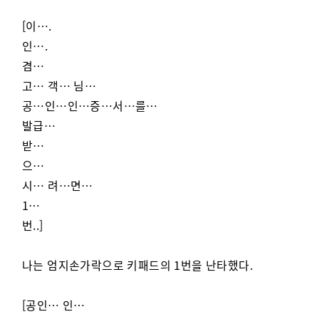
[이….
인….
겸…
고… 객… 님…
공…인…인…증…서…를…
발급…
받…
으…
시… 려…면…
1…
번..]
나는 엄지손가락으로 키패드의 1번을 난타했다.
[공인… 인…