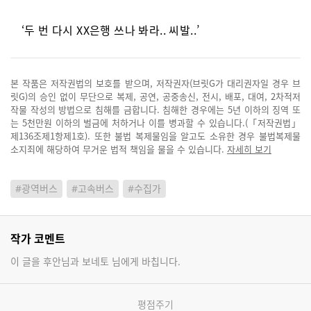
‘두 번 다시 XX은행 쓰나 봐라.. 씨발..’
본 작품은 저작권법의 보호를 받으며, 저작권자(브릿G가 대리권자일 경우 브
릿G)의 승인 없이 무단으로 복제, 공연, 공중송신, 전시, 배포, 대여, 2차적저
작물 작성의 방법으로 침해를 금합니다. 침해한 경우에는 5년 이하의 징역 또
는 5천만원 이하의 벌금에 처하거나 이를 병과할 수 있습니다.(「저작권법」
제136조제1항제1호). 또한 불법 복제물임을 알고도 소유한 경우 불법복제물
소지죄에 해당하여 무거운 법적 책임을 물을 수 있습니다.
자세히 보기
#광역버스
#고속버스
#수집가
작가 코멘트
이 글을 후안님과 보네토 님에게 바칩니다.
평점주기