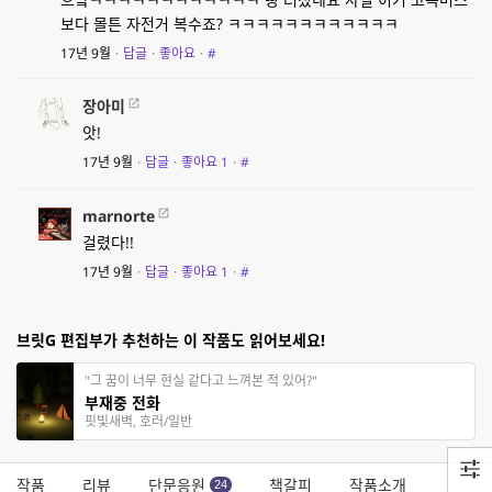
보다 몰튼 자전거 복수죠? ㅋㅋㅋㅋㅋㅋㅋㅋㅋㅋㅋㅋ
17년 9월
·
답글
·
좋아요
·
#
장아미
앗!
17년 9월
·
답글
·
좋아요
1
·
#
marnorte
걸렸다!!
17년 9월
·
답글
·
좋아요
1
·
#
브릿G 편집부가 추천하는 이 작품도 읽어보세요!
"그 꿈이 너무 현실 같다고 느껴본 적 있어?"
부재중 전화
핏빛새벽, 호러/일반
작품
리뷰
단문응원
책갈피
작품소개
24