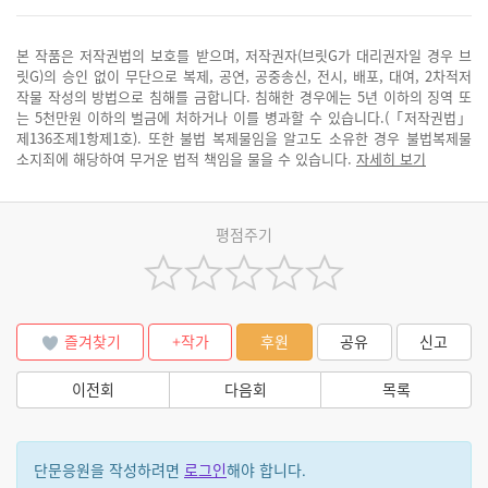
본 작품은 저작권법의 보호를 받으며, 저작권자(브릿G가 대리권자일 경우 브
릿G)의 승인 없이 무단으로 복제, 공연, 공중송신, 전시, 배포, 대여, 2차적저
작물 작성의 방법으로 침해를 금합니다. 침해한 경우에는 5년 이하의 징역 또
는 5천만원 이하의 벌금에 처하거나 이를 병과할 수 있습니다.(「저작권법」
제136조제1항제1호). 또한 불법 복제물임을 알고도 소유한 경우 불법복제물
소지죄에 해당하여 무거운 법적 책임을 물을 수 있습니다.
자세히 보기
평점주기
즐겨찾기
+작가
후원
공유
신고
이전회
다음회
목록
단문응원을 작성하려면
로그인
해야 합니다.