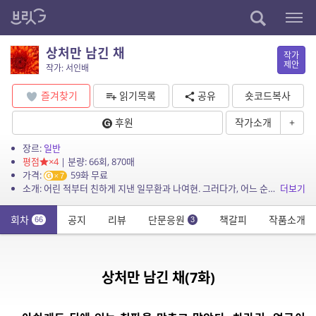
상처만 남긴 채
작가
제안
작가: 서인배
즐겨찾기
읽기목록
공유
숏코드복사
후원
작가소개
+
장르:
일반
평점
×4
| 분량: 66회, 870매
가격:
59화 무료
7
소개: 어린 적부터 친하게 지낸 일무환과 나여현. 그러다가, 어느 순간에 헤어지게 되는데…
더보기
회차
공지
리뷰
단문응원
책갈피
작품소개
66
3
상처만 남긴 채(7화)