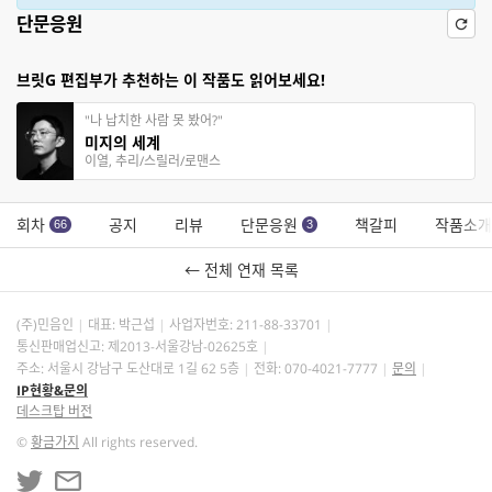
단문응원
브릿G 편집부가 추천하는 이 작품도 읽어보세요!
"나 납치한 사람 못 봤어?"
미지의 세계
이열, 추리/스릴러/로맨스
회차
공지
리뷰
단문응원
책갈피
작품소개
66
3
← 전체 연재 목록
(주)민음인
대표: 박근섭
사업자번호:
211-88-33701
통신판매업신고: 제2013-서울강남-02625호
주소: 서울시 강남구 도산대로 1길 62 5층
전화: 070-4021-7777
문의
IP현황&문의
데스크탑 버전
©
황금가지
All rights reserved.