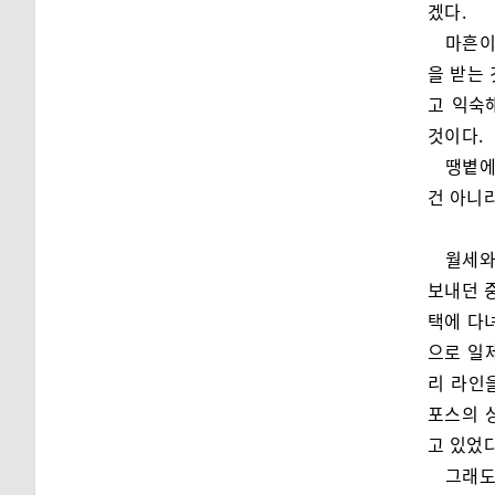
겠다.
마흔이
을 받는
고 익숙
것이다.
땡볕에
건 아니
월세와
보내던 중
택에 다
으로 일
리 라인
포스의 
고 있었다
그래도