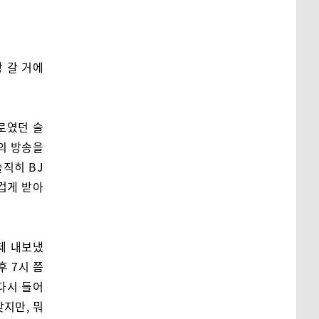
랑 갈 거에
로였던 술
의 방송을
직히 BJ
겁게 받아
제 내보냈
후 7시 쯤
 다시 들어
맞지만, 뭐