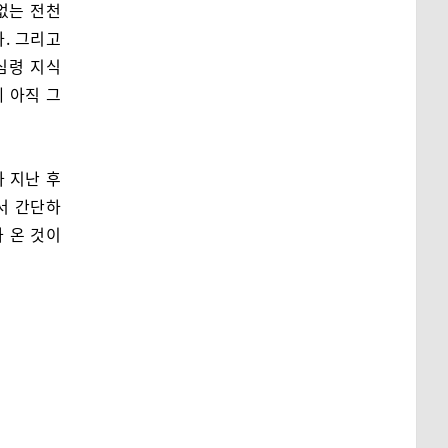
없는 전천
. 그리고
심령 지식
 아직 그
가 지난 후
서 간단하
 온 것이