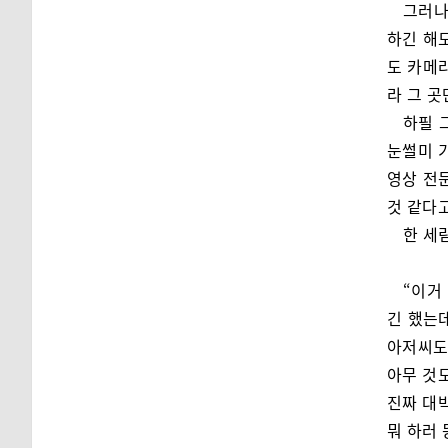
그러나
하긴 해
도 카메
라 그 
하필 
눈썰미 
영상 전
것 같다
한 세
“이거
긴 했는
아저씨도 
아무 것도
진짜 대박
뭐 하러 