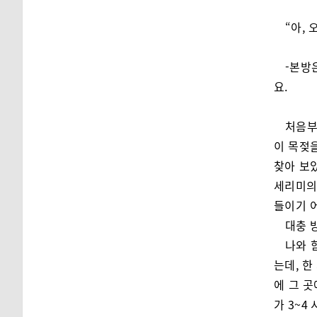
“아,
-본방
요.
처음부
이 목젖
찾아 보
세리미의
들이기 
대충 
나와 
는데, 한
에 그 곳
가 3~4