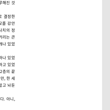
루해진 것
로 결정한
모를 감안
사치의 정
거리는 큰
 개나 있었
하나 있었
발하고 있었
2층의 끝
만, 한 세
않고 놔둔
다. 아니,