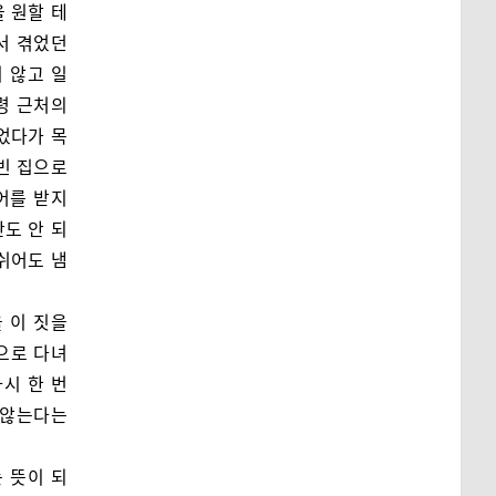
 원할 테
서 겪었던
 않고 일
령 근처의
었다가 목
 빈 집으로
어를 받지
도 안 되
쉬어도 냄
 이 짓을
으로 다녀
시 한 번
 않는다는
 뜻이 되