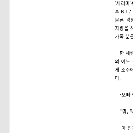
‘세리미
후 BJ
물론 굉
자랑을 
가족 분
한 세
의 어느
게 소주
다.
-오빠
“뭐,
-아 