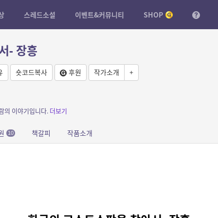
상
스레드소설
이벤트&커뮤니티
SHOP
서- 장흥
유
숏코드복사
후원
작가소개
+
사람의 이야기입니다.
더보기
원
책갈피
작품소개
10