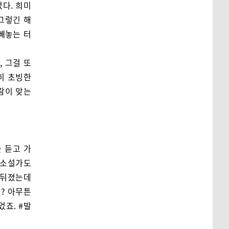
다. 희미
그렇긴 해
빼놓는 터
 그걸 또
히 초빙한
람이 맞는
을 듣고 가
 소설가도
다 뒤졌는데
다? 아무튼
었죠. #발