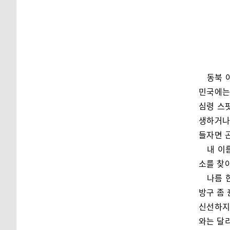
동북 
민국에는
심령 스
생하거나
들자면 
내 이
소를 찾
나름 
방구 좀 
신선하지
와는 달리