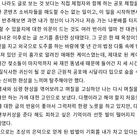
 나라도 글로 보는 것 보다는 직접 체험자와 함께 하는 공포 체험을
한 콘텐츠 소비자들을 매도할 수는 없는 일이고, 이 일을 시작하면
 반추해보면 과연 내가 정신이 나가거나 저승 가는 나룻배를 타지
 할 수 있을지에 대한 의문이 드는 것도 여러 번이라 얼마 전 대관
다녀온 이후로는 글 쓰기를 중단한 상태였다. 그 곳은 한 떄 목장이
을 지고 외국으로 도주를 하는 바람에 몇 년 간의 법정 다툼 속에
져 있던 곳이 흉가로 알려진 애매한 케이스였는데, 제대로 된 케
어간 젖소들이 마지막까지 싸 재낀 똥냄새 때문에 들어간 지 세 시간
 질식사한 귀신이 될 것 같은 근원적 공포에 시달리다 입으로 숨을 
는 신비한 현상을 느끼며 탈주해야만 했다.
냄새와 심령 현상을 엮어보려고 며칠을 고심하던 나는 다시 며칠을
야만 하는 가에 대한 고민으로 보냈다. 다행이라고 해야 할지 처음
에 대한 글의 반응이 좋아서 그럭저럭 한량 노릇을 하고 있지만, 다
맨부커상을 준다 해도 피하고 싶은 기억이라 선뜻 발이 떨어지지
제였다.
으로는 조상의 은덕으로 얻게 된 밥벌이 기회를 내가 차고 있다는