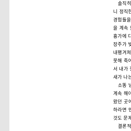
솔직히
니 정직
경험들을
을 계속
흉가에 
장주가 빚
내팽겨쳐
못해 죽
서 내가
새가 나
소똥 
계속 해
왔던 곳
하라면 
것도 문
결론적