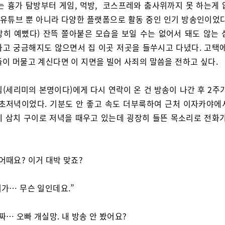
’는 흉가 탐방부터 게임, 먹방, 코스프레와 춤사위까지 못 하는게 
로 유튜브 뿐 아니라 다양한 플랫폼으로 활동 중인 인기 방송인이었다
장히 예뻤다) 잔뜩 쫄아붙은 모습을 보일 수는 없어서 돼도 않는 
하고 궁금해지도 않으면서 집 이곳 저곳을 들쑤시고 다녔다. 고택에
들이 머물고 계신다면 이 지면을 빌어 사죄의 말씀을 전하고 싶다.
림(세리미의 본명이다)에게 다시 연락이 온 건 방송이 나간 후 2주
 초저녁이었다. 기분도 안 좋고 속도 더부룩하여 근처 이자카야에
에 삼치 구이로 저녁을 때우고 있는데 굉장히 들뜬 목소리로 전화가
 어때요? 이거 대박 맞죠?
 뭐가… 무슨 일인데요.”
진짜… 오빠 개실망. 내 방송 안 봤어요?