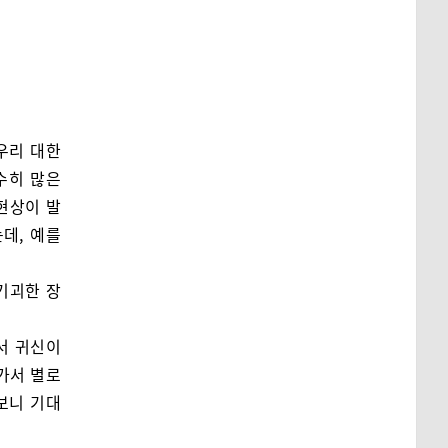
우리 대한
수히 많은
현상이 발
데, 예를
기괴한 장
서 귀신이
녀가서 별로
보니 기대