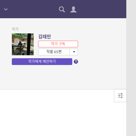
작가
김태민
작가 구독
작품 65편
작가에게 제안하기