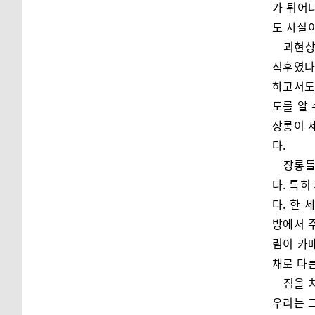
가 튀어
도 사실
괴현상
직후였다
하고서도
도를 알
장롱이 세
다.
장롱들
다. 특히
다. 한
방에서 주
림이 카
채로 다
짐을 
우리는 