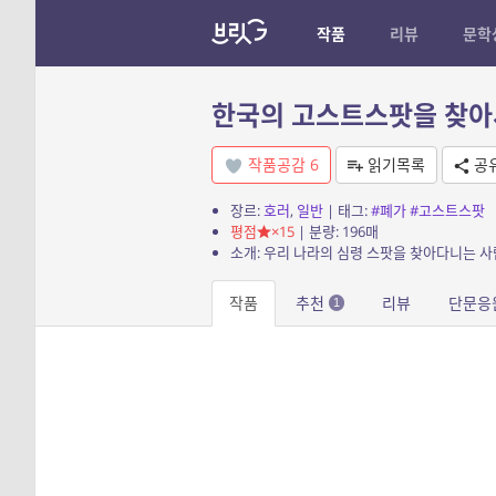
작품
리뷰
문학
한국의 고스트스팟을 찾아
작품공감
6
읽기목록
공
장르:
호러
,
일반
| 태그:
#폐가
#고스트스팟
평점
×15
| 분량: 196매
소개: 우리 나라의 심령 스팟을 찾아다니는 
작품
추천
리뷰
단문응
1