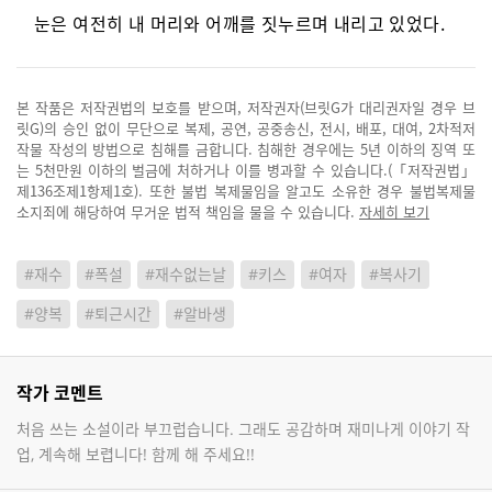
눈은 여전히 내 머리와 어깨를 짓누르며 내리고 있었다.
본 작품은 저작권법의 보호를 받으며, 저작권자(브릿G가 대리권자일 경우 브
릿G)의 승인 없이 무단으로 복제, 공연, 공중송신, 전시, 배포, 대여, 2차적저
작물 작성의 방법으로 침해를 금합니다. 침해한 경우에는 5년 이하의 징역 또
는 5천만원 이하의 벌금에 처하거나 이를 병과할 수 있습니다.(「저작권법」
제136조제1항제1호). 또한 불법 복제물임을 알고도 소유한 경우 불법복제물
소지죄에 해당하여 무거운 법적 책임을 물을 수 있습니다.
자세히 보기
#재수
#폭설
#재수없는날
#키스
#여자
#복사기
#양복
#퇴근시간
#알바생
작가 코멘트
처음 쓰는 소설이라 부끄럽습니다. 그래도 공감하며 재미나게 이야기 작
업, 계속해 보렵니다! 함께 해 주세요!!