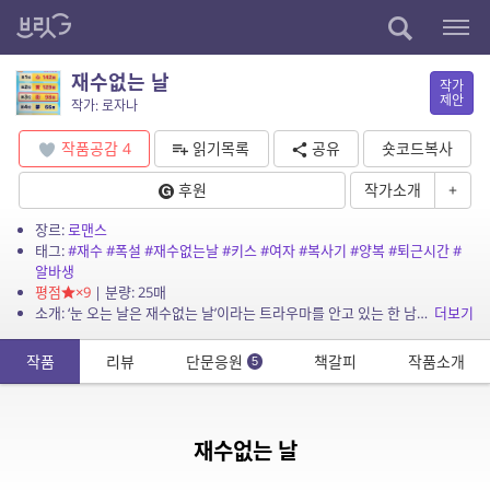
재수없는 날
작가
제안
작가: 로자나
작품공감
4
읽기목록
공유
숏코드복사
후원
작가소개
+
장르:
로맨스
태그:
#재수
#폭설
#재수없는날
#키스
#여자
#복사기
#양복
#퇴근시간
#
알바생
평점
×9
| 분량: 25매
소개: ‘눈 오는 날은 재수없는 날’이라는 트라우마를 안고 있는 한 남자가 폭설이 내린 어느 날 또 재수없는 하루를 겪게되는 이야기.
더보기
작품
리뷰
단문응원
책갈피
작품소개
5
재수없는 날