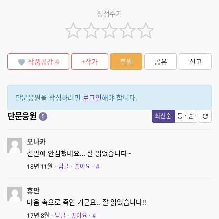
평점주기
작품공감
4
+작가
후원
공유
신고
단문응원을 작성하려면
로그인
해야 합니다.
단문응원
최신순
등록순
5
모나카
결말에 안심했네요… 잘 읽었습니다~
18년 11월
·
답글
·
좋아요
·
#
휴안
마음 속으로 죽인 거군요.. 잘 읽었습니다!!
17년 8월
·
답글
·
좋아요
·
#