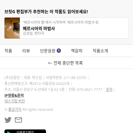
브릿G 편집부가 추천하는 이 작품도 읽어보세요!
'메르시아의 별'에서 시작하여 '메르시아의 마법사'로.
메르시아의 마법사
김성일, 판타지
작품
리뷰
단문응원
책갈피
작품소개
5
← 전체 중단편 목록
(주)민음인
대표: 박근섭
사업자번호:
211-88-33701
통신판매업신고: 제2013-서울강남-02625호
주소: 서울시 강남구 도산대로 1길 62 5층
전화: 070-4021-7777
문의
IP현황&문의
데스크탑 버전
©
황금가지
All rights reserved.