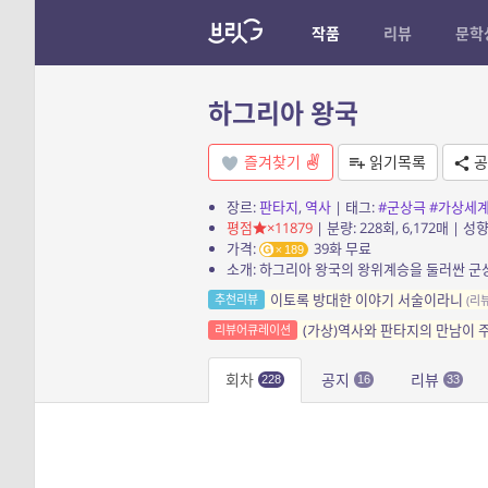
작품
리뷰
문학
하그리아 왕국
즐겨찾기
읽기목록
공
장르:
판타지
,
역사
| 태그:
#군상극
#가상세
평점
×11879
| 분량: 228회, 6,172매 | 성향
가격:
39화 무료
189
소개: 하그리아 왕국의 왕위계승을 둘러싼 군
이토록 방대한 이야기 서술이라니
추천리뷰
(리
(가상)역사와 판타지의 만남이 
리뷰어큐레이션
회차
공지
리뷰
228
16
33