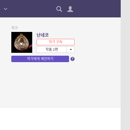
작가
난네코
작가 구독
작품 2편
작가에게 제안하기