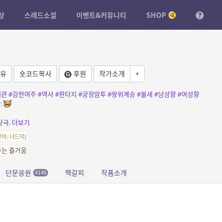
상
스레드소설
이벤트&커뮤니티
SHOP
유
숏코드복사
후원
작가소개
+
계관
#강한여주
#역사
#판타지
#궁정암투
#왕위계승
#불새
#남성향
#여성향
:
상극.
더보기
뷰어: 너드덕)
주는 즐거움
단문응원
책갈피
작품소개
4146