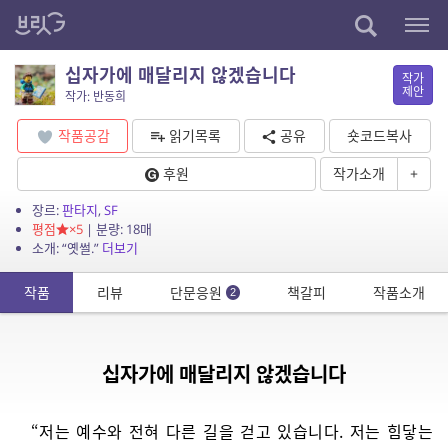
십자가에 매달리지 않겠습니다
작가
제안
작가: 반동희
작품공감
읽기목록
공유
숏코드복사
후원
작가소개
+
장르:
판타지
,
SF
평점
×5
| 분량: 18매
소개: “옛썰.”
더보기
작품
리뷰
단문응원
책갈피
작품소개
2
십자가에 매달리지 않겠습니다
“저는 예수와 전혀 다른 길을 걷고 있습니다. 저는 힘닿는