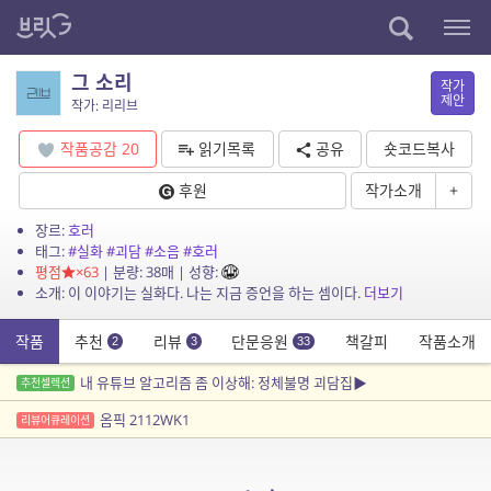
그 소리
작가
제안
작가: 리리브
작품공감
20
읽기목록
공유
숏코드복사
후원
작가소개
+
장르:
호러
태그:
#실화
#괴담
#소음
#호러
평점
×63
| 분량: 38매 | 성향:
소개: 이 이야기는 실화다. 나는 지금 증언을 하는 셈이다.
더보기
작품
추천
리뷰
단문응원
책갈피
작품소개
2
3
33
내 유튜브 알고리즘 좀 이상해: 정체불명 괴담집▶️
추천셀렉션
옴픽 2112WK1
리뷰어큐레이션