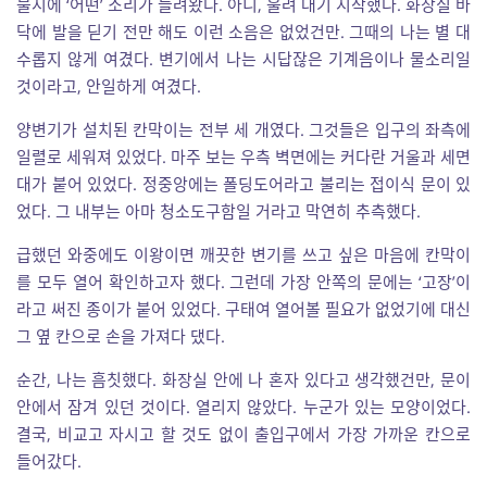
불시에 ‘어떤’ 소리가 들려왔다. 아니, 울려 대기 시작했다. 화장실 바
닥에 발을 딛기 전만 해도 이런 소음은 없었건만. 그때의 나는 별 대
수롭지 않게 여겼다. 변기에서 나는 시답잖은 기계음이나 물소리일
것이라고, 안일하게 여겼다.
양변기가 설치된 칸막이는 전부 세 개였다. 그것들은 입구의 좌측에
일렬로 세워져 있었다. 마주 보는 우측 벽면에는 커다란 거울과 세면
대가 붙어 있었다. 정중앙에는 폴딩도어라고 불리는 접이식 문이 있
었다. 그 내부는 아마 청소도구함일 거라고 막연히 추측했다.
급했던 와중에도 이왕이면 깨끗한 변기를 쓰고 싶은 마음에 칸막이
를 모두 열어 확인하고자 했다. 그런데 가장 안쪽의 문에는 ‘고장’이
라고 써진 종이가 붙어 있었다. 구태여 열어볼 필요가 없었기에 대신
그 옆 칸으로 손을 가져다 댔다.
순간, 나는 흠칫했다. 화장실 안에 나 혼자 있다고 생각했건만, 문이
안에서 잠겨 있던 것이다. 열리지 않았다. 누군가 있는 모양이었다.
결국, 비교고 자시고 할 것도 없이 출입구에서 가장 가까운 칸으로
들어갔다.