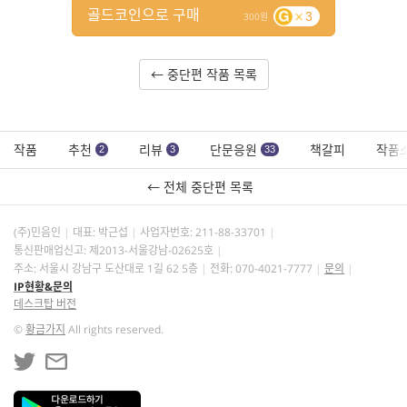
골드코인으로 구매
3
300
← 중단편 작품 목록
작품
추천
리뷰
단문응원
책갈피
작품
2
3
33
← 전체 중단편 목록
(주)민음인
대표: 박근섭
사업자번호:
211-88-33701
통신판매업신고: 제2013-서울강남-02625호
주소: 서울시 강남구 도산대로 1길 62 5층
전화: 070-4021-7777
문의
IP현황&문의
데스크탑 버전
©
황금가지
All rights reserved.