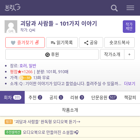
괴담과 사람들 – 101가지 이야기
작가
제안
작가: Q씨
즐겨찾기
읽기목록
공유
숏코드복사
후원
작가소개
+
장르:
호러
,
일반
평점
×1266
| 분량: 101회, 910매
가격:
13화 무료
88
소개: Q : 기이한 이야기가 있다고 들었습니다. 들려주실 수 있을까요?
더보기
회차
추천
공지
리뷰
단문응원
책갈피
101
2
1
3
517
작품소개
'괴담과 사람들' 완독형 오디오북 듣기→
링크
오디오북으로 만들어진 소설들!🎧
추천셀렉션