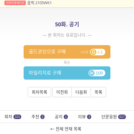
옴픽 2105WK1
리뷰어큐레이션
50화. 공기
— 본 회차는 유료입니다. —
골드코인으로 구매
1
100
또는
마일리지로 구매
100
회차목록
이전회
다음회
목록
회차
추천
공지
리뷰
단문응원
101
2
1
3
517
← 전체 연재 목록