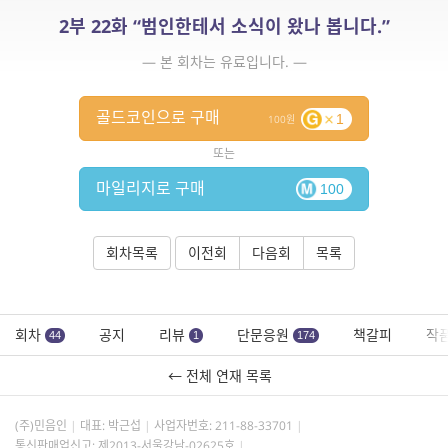
2부 22화 “범인한테서 소식이 왔나 봅니다.”
— 본 회차는 유료입니다. —
골드코인으로 구매
1
100
또는
마일리지로 구매
100
회차목록
이전회
다음회
목록
회차
공지
리뷰
단문응원
책갈피
작
44
1
174
← 전체 연재 목록
(주)민음인
대표: 박근섭
사업자번호:
211-88-33701
통신판매업신고: 제2013-서울강남-02625호