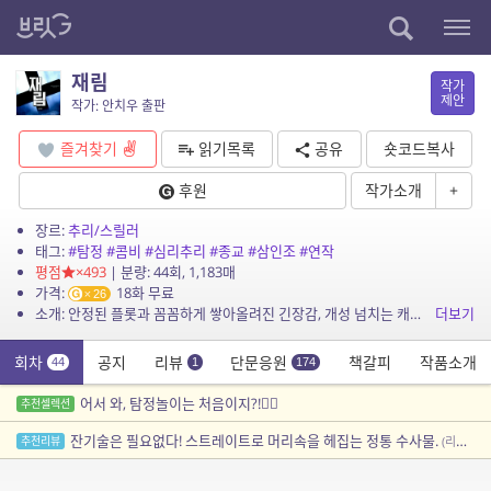
재림
작가
제안
작가: 안치우 출판
즐겨찾기
읽기목록
공유
숏코드복사
후원
작가소개
+
장르:
추리/스릴러
태그:
#탐정
#콤비
#심리추리
#종교
#삼인조
#연작
평점
×493
| 분량: 44회, 1,183매
가격:
18화 무료
26
소개: 안정된 플롯과 꼼꼼하게 쌓아올려진 긴장감, 개성 넘치는 캐릭터와 정교한 추리까지 모두 담은 한국형 추리소설. 1부에는 유학생의 실종과 이를 추적하며 만나게 되는 세 주인공의 이야기...
더보기
회차
공지
리뷰
단문응원
책갈피
작품소개
44
1
174
어서 와, 탐정놀이는 처음이지?!🕵️‍♂️
추천셀렉션
잔기술은 필요없다! 스트레이트로 머리속을 헤집는 정통 수사물.
추천리뷰
(리뷰어: 태윤)