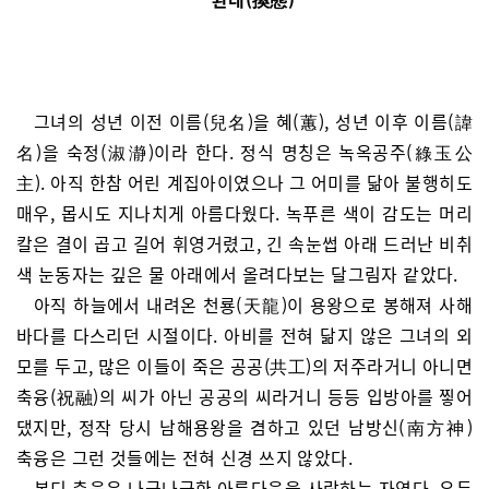
그녀의 성년 이전 이름(兒名)을 혜(蕙), 성년 이후 이름(諱
名)을 숙정(淑瀞)이라 한다. 정식 명칭은 녹옥공주(綠玉公
主). 아직 한참 어린 계집아이였으나 그 어미를 닮아 불행히도
매우, 몹시도 지나치게 아름다웠다. 녹푸른 색이 감도는 머리
칼은 결이 곱고 길어 휘영거렸고, 긴 속눈썹 아래 드러난 비취
색 눈동자는 깊은 물 아래에서 올려다보는 달그림자 같았다.
아직 하늘에서 내려온 천룡(天龍)이 용왕으로 봉해져 사해
바다를 다스리던 시절이다. 아비를 전혀 닮지 않은 그녀의 외
모를 두고, 많은 이들이 죽은 공공(共工)의 저주라거니 아니면
축융(祝融)의 씨가 아닌 공공의 씨라거니 등등 입방아를 찧어
댔지만, 정작 당시 남해용왕을 겸하고 있던 남방신(南方神)
축융은 그런 것들에는 전혀 신경 쓰지 않았다.
본디 축융은 나긋나긋한 아름다움을 사랑하는 자였다. 우두