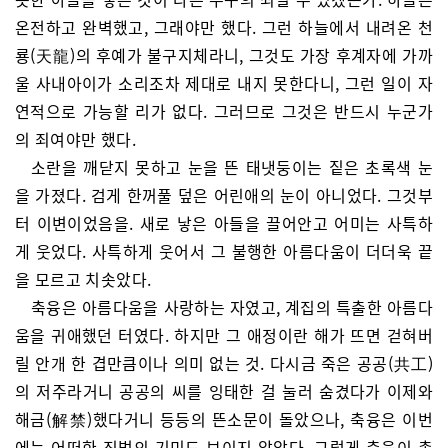
온전하고 완벽했고, 그래야만 했다. 그런 하늘에서 내려온 천
룡(天龍)의 후예가 불구지체라니, 그것도 가장 후계자에 가까
울 사내아이가 소리조차 제대로 내지 못한다니, 그런 일이 자
연적으로 가능할 리가 없다. 그러므로 그것은 반드시 누군가
의 죄여야만 했다.
소란을 깨닫지 못하고 눈을 뜬 태냇둥이는 짙은 초록색 눈
을 가졌다. 검게 한꺼풀 덮은 어린애의 눈이 아니었다. 그것부
터 이변이었음을. 새로 낳은 아들을 끌어안고 어미는 사특하
게 웃었다. 사특하게 웃어서 그 불행한 아름다움이 더더욱 끝
을 모르고 치솟았다.
축융은 아름다움을 사랑하는 자였고, 계집의 특출한 아름다
움을 귀애했던 터였다. 하지만 그 애정이란 해가 뜨면 걷혀버
릴 안개 한 겹만큼이나 의미 없는 것. 다시금 죽은 공공(共工)
의 저주라거니 공공의 씨를 잉태한 걸 눌러 숨겼다가 이제와
해금(解禁)했다거니 등등의 뜬소문이 돌았으나, 축융은 이번
에는 어떠한 징벌의 기미도 보이지 않았다. 그렇게 축융이 총