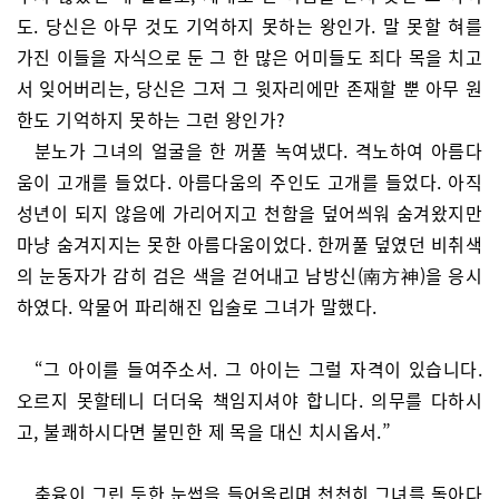
도. 당신은 아무 것도 기억하지 못하는 왕인가. 말 못할 혀를
가진 이들을 자식으로 둔 그 한 많은 어미들도 죄다 목을 치고
서 잊어버리는, 당신은 그저 그 윗자리에만 존재할 뿐 아무 원
한도 기억하지 못하는 그런 왕인가?
분노가 그녀의 얼굴을 한 꺼풀 녹여냈다. 격노하여 아름다
움이 고개를 들었다. 아름다움의 주인도 고개를 들었다. 아직
성년이 되지 않음에 가리어지고 천함을 덮어씌워 숨겨왔지만
마냥 숨겨지지는 못한 아름다움이었다. 한꺼풀 덮였던 비취색
의 눈동자가 감히 검은 색을 걷어내고 남방신(南方神)을 응시
하였다. 악물어 파리해진 입술로 그녀가 말했다.
“그 아이를 들여주소서. 그 아이는 그럴 자격이 있습니다.
오르지 못할테니 더더욱 책임지셔야 합니다. 의무를 다하시
고, 불쾌하시다면 불민한 제 목을 대신 치시옵서.”
축융이 그린 듯한 눈썹을 들어올리며 천천히 그녀를 돌아다