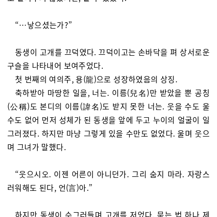
“…낳으셨는가?”
동생이 고개를 끄덕였다. 끄덕이고는 손바닥을 펴 상서로운
구슬을 나타내어 보여주었다.
첫 번째의 여의주, 용(龍)으로 성장하였음의 상징.
축하받아 마땅한 일을, 너는. 이름(兒名)만 받았을 뿐 공칭
(公稱)도 본디의 이름(諱名)도 받지 못한 너는. 웃을 수도 울
수도 없어 먼저 성체가 된 동생을 앞에 두고 누이의 얼굴이 일
그러졌다. 하지만 마냥 그렇게 있을 수만도 없었다. 울며 웃으
며 그녀가 말했다.
“웃으시오. 이젠 어른이 아니던가. 그리 숨지 마라. 자랑스
러워해도 된다, 언(言)아.”
하지만 동생이 수그러들며 고개를 저었다. 묶는 법 하나 제