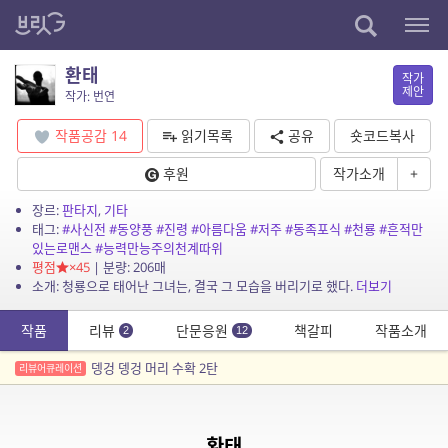
환태
작가
제안
작가: 번연
작품공감
14
읽기목록
공유
숏코드복사
후원
작가소개
+
장르:
판타지
,
기타
태그:
#사신전
#동양풍
#진령
#아름다움
#저주
#동족포식
#천룡
#흔적만
있는로맨스
#능력만능주의천계따위
평점
×45
| 분량: 206매
소개: 청룡으로 태어난 그녀는, 결국 그 모습을 버리기로 했다.
더보기
작품
리뷰
단문응원
책갈피
작품소개
2
12
뎅겅 뎅겅 머리 수확 2탄
리뷰어큐레이션
환태