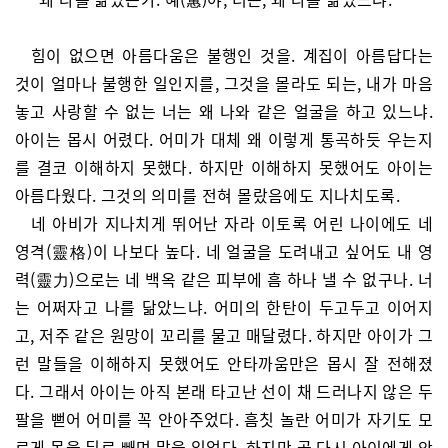
힘이 없으면 아름다움은 불행인 것을. 계집이 아름답다는
것이 얼마나 불행한 일인지를, 그것을 몰라도 되는, 내가 마음
놓고 사랑할 수 없는 너는 왜 나와 같은 얼굴을 하고 있느냐.
아이는 몹시 어렸다. 어미가 대체 왜 이렇게 통곡하듯 우는지
를 결코 이해하지 못했다. 하지만 이해하지 못했어도 아이는
아름다웠다. 그것의 의미를 전혀 몰랐음에도 지나치도록.
네 아비가 지나치게 뛰어난 자라 이토록 어린 나이에도 네
영격(靈格)이 나보다 높다. 네 얼굴을 도려내고 싶어도 내 영
력(靈力)으로는 네 백옥 같은 피부에 흠 하나 낼 수 없구나. 너
는 어쩌자고 나를 닮았느냐. 어미의 한탄이 두고두고 이어지
고, 저주 같은 원망이 꼬리를 물고 매달렸다. 하지만 아이가 그
런 말들을 이해하지 못했어도 안타까움만은 몹시 잘 전해졌
다. 그래서 아이는 아직 본래 타고난 선이 채 드러나지 않은 두
팔을 뻗어 어미를 꼭 안아주었다. 흠칫 놀란 어미가 자기도 모
르게 몸을 뒤로 빼며 말을 잊었다. 하지만 곧 다시 아이에게 안