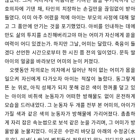
호의자에 기댄 채, 타인의 치장하는 손길만을 끊임없이 받아
들였다. 이미 아주 어렸을 적에 아이는 부모의 사정에 대해 알
고 그 품안에 안기는 것을 포기했었다. 아비를 인내하는 데에
만도 삶의 투지를 소진해버리고야 마는 어미가 자신에게 쏟을
여력이 어디 있겠는가. 하지만 그날, 어미는 달랐다. 축융이 들
겠다 선언한 시간으로부터 한 시진 쯤 전의 일이었다. 문득 딸
아이의 얼굴을 바라보던 어미의 눈이 커졌다.
오랫동안 자의로는 의자에서 일어난 적이 없는 어미가 몸을
일으켜 자신에게 다가오자 아이는 적잖이 놀랐다. 동그랗게
뜬 눈 위로, 아직 성체가 되지 못해 검은 색이 한꺼풀 덮고 있
는 아이의 비취색 눈동자가 어떠한 방해물도 없이 온전하게
모습을 드러내었다. 그 눈동자 두 개를 전부 본 어미의, 아이가
가질 색과 같은 색의 눈동자가 방해물에 가리어졌다. 촘촘하
게 자리 잡은 속눈썹으로 보석 같은 눈을 가리며, 그 어미가 방
울방울 눈물지었다. 이곳은 수만리 바닷길 아래의 수정궁(水
晶宮), 인세(人世)의 법칙들이 적용되지 않는 깊디깊은 바닷