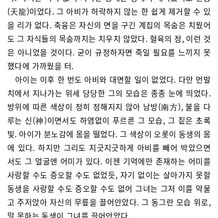
(天龍)이었다. 그 아비가 허락하지 않는 한 쉽게 제거할 수 있
을 리가 없다. 축융은 자신의 면을 구긴 계집의 목숨은 치웠어
도 그 자식들의 목숨까지는 치우지 않았다. 혈육의 정, 이런 것
은 아니었을 것이다. 굳이 규정하자면 죽일 필요를 느끼지 못
했다에 가까웠을 터.
아이는 이후 한 번도 아비와 대면할 일이 없었다. 다만 먼발
치에서 지나가는 위세 당당한 그의 모습은 종종 눈에 띄었다.
방위에 따른 색상이 정히 정해지지 않아 남방(南方), 불을 다
루는 신(神)이면서도 하염없이 푸르른 그 모습, 그 짙은 초록
빛. 아이가 분노감에 몸을 떨었다. 그 색상이 오롯이 동생의 몸
에 있다. 하지만 그리도 지긋지긋하게 아비를 빼어 박았으면
서도 그 얼굴엔 어미가 있다. 이젠 기억에만 존재하는 어미를
사랑할 수도 증오할 수도 없었듯, 자기 없이는 살아가지 못할
동생을 사랑할 수도 증오할 수도 없어 그녀는 그저 이를 악물
고 주저앉아 자신의 무릎을 끌어안았다. 그 동그란 모습 위로,
말 못하는 동생이 그녀를 끌어안았다.