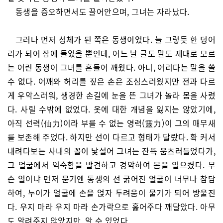
동생을 증오하면서도 끌어안으며, 그녀는 자라났다.
그러나 먼저 성체가 된 쪽은 동생이었다. 늘 그렇듯 한 덩어
리가 되어 잠에 들었을 뿐인데, 어느 날 글도 말도 제대로 모르
는 어린 동생이 그녀를 흔들어 깨웠다. 아니, 어리다는 말을 쓸
수 없다. 어깨와 허리를 짚은 손은 조심스러웠지만 전과 다르
게 우악스러워, 생경한 손길에 눈을 뜬 그녀가 놀라 몸을 사렸
다. 사릴 수밖에 없었다. 옷에 대한 개념을 잃지는 않았기에,
아직 선력(仙力)이라 부를 수 없는 영력(靈力)이 그의 매무새
를 보존해 주었다. 하지만 선이 다르고 형태가 달랐다. 확 커서
내려다보는 사내의 꼴이 낯설어 그녀는 잔뜩 움츠러들었다가,
그 얼굴에서 익숙함을 발견하고 경악하여 몸을 일으켰다. 무
슨 일이냐 먼저 묻기엔 동생의 선 굵어진 얼굴이 너무나 참담
하여, 누이가 얼굴에 손을 얹자 두려움이 물기가 되어 방울진
다. 우지 마라 우지 마라 손가락으로 훑어주다 깨달았다. 아무
도 알려주지 않았지만, 알 수 있었다.