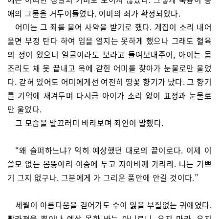
애의 그물을 거두어들였다. 어미의 죄가 확정되었다.
어미는 그 죄를 물어 사약을 받기로 했다. 계집이 소리 내어
울면 부정 탄다 하여 입을 열지는 못하게 했으나 그래도 혈육
의 정이 있으니 얼굴이라도 보라고 들여보내주어, 아이는 몸
조리도 채 못 끝내고 옥에 갇힌 어미를 찾아가 눈물로만 울었
다. 갇혀 있어도 어미에게선 여전히 땅꽃 향기가 났다. 그 향기
를 기억에 새겨두며 다시금 아이가 소리 없이 표정과 눈물로
만 울었다.
그 모습을 말끄러미 바라보며 죄인이 말했다.
“왜 슬퍼하느냐? 익히 예상했던 대로의 끝이로다. 이제 이
쓸모 없는 몸뚱아리 이승에 두고 지아비께 가리라. 나는 기쁘
기 그지 없구나. 그분에게 가 그리운 품안에 안길 것이다.”
세월이 아름다움을 걷어가도 수이 잃을 부질없는 귀애였다.
빨라졌을 뿐이나 예상 못한 바는 아니로니. 우지 마라, 우지