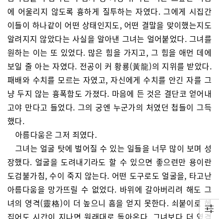
에 어울리지 않도록 흉하게 질투하는 자였다. 그에게 시집간
이들이 하나같이 어떤 상태인지도, 어떤 결말을 맞이했는지도
알려지지 않았다는 사실을 알아낸 그녀는 얼어붙었다. 그녀를
원하는 이는 또 있었다. 많은 힘을 가지고, 그 힘을 애먼 데에
보일 줄 아는 자였다. 전공이 커 황룡(黃龍)의 지위를 받았다.
패배와 수치를 모르는 자였고, 자신에게 수치를 안긴 자를 그
냥 두지 않는 흉폭함도 가졌다. 마음에 든 것은 결단코 얻어내
고야 만다고 들었다. 그의 궁엔 누군가의 처였던 첩들이 그득
했다.
아름다움은 그저 죄였다.
그녀는 얼굴 탓에 벌어질 수 있는 일들을 너무 많이 보며 성
장했다. 얼굴을 도려내기라도 할 수 있으면 좋으련만 용이란
도검불가침, 수이 죽지 않는다. 어떤 도구로도 얼굴을, 타고난
아름다움을 망가뜨릴 수 없었다. 바위에 갈아버리려 해도 그
녀의 영격(靈格)이 더 높으니 흠을 얻지 못한다. 쇠붙이로 헤
집어도 시간이 지나면 원래대로 돌아온다. 그녀보다 더 영격