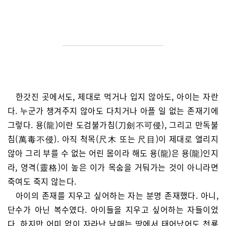
한갓진 곳에서도, 제대로 먹거나 입지 않아도, 아이는 자란
다. 누군가 챙겨주지 않아도 다치거나 아플 일 없는 존재기에
그렇다. 용(龍)이란 도검불가침(刀劍不可侵), 그리고 만독불
침(萬毒不侵). 아직 척목(尺木 또는 尺目)이 제대로 열리지
않아 그리 부를 수 없는 어린 몸이라 해도 용(龍)은 용(龍)인지
라, 영격(靈格)이 높은 이가 목숨을 거둬가는 것이 아니라면
죽여도 죽지 않는다.
아이의 존재를 지우고 싶어하는 자는 분명 존재했다. 아니,
단수가 아닌 복수였다. 아이들을 지우고 싶어하는 자들이었
다. 하지만 어미 없이 자라난 남매는 땅에서 태어났어도 천룡