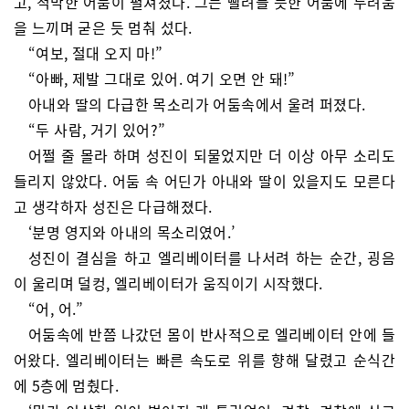
고, 적막한 어둠이 펼쳐졌다. 그는 빨려들 듯한 어둠에 두려움
을 느끼며 굳은 듯 멈춰 섰다.
“여보, 절대 오지 마!”
“아빠, 제발 그대로 있어. 여기 오면 안 돼!”
아내와 딸의 다급한 목소리가 어둠속에서 울려 퍼졌다.
“두 사람, 거기 있어?”
어쩔 줄 몰라 하며 성진이 되물었지만 더 이상 아무 소리도
들리지 않았다. 어둠 속 어딘가 아내와 딸이 있을지도 모른다
고 생각하자 성진은 다급해졌다.
‘분명 영지와 아내의 목소리였어.’
성진이 결심을 하고 엘리베이터를 나서려 하는 순간, 굉음
이 울리며 덜컹, 엘리베이터가 움직이기 시작했다.
“어, 어.”
어둠속에 반쯤 나갔던 몸이 반사적으로 엘리베이터 안에 들
어왔다. 엘리베이터는 빠른 속도로 위를 향해 달렸고 순식간
에 5층에 멈췄다.