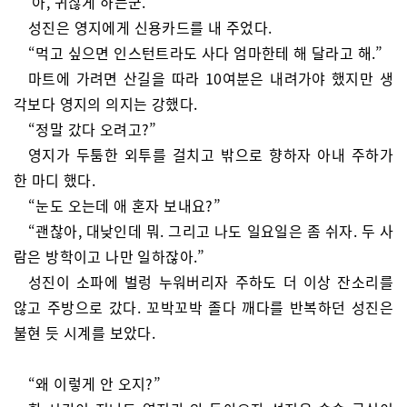
‘아, 귀찮게 하는군.’
성진은 영지에게 신용카드를 내 주었다.
“먹고 싶으면 인스턴트라도 사다 엄마한테 해 달라고 해.”
마트에 가려면 산길을 따라 10여분은 내려가야 했지만 생
각보다 영지의 의지는 강했다.
“정말 갔다 오려고?”
영지가 두툼한 외투를 걸치고 밖으로 향하자 아내 주하가
한 마디 했다.
“눈도 오는데 애 혼자 보내요?”
“괜찮아, 대낮인데 뭐. 그리고 나도 일요일은 좀 쉬자. 두 사
람은 방학이고 나만 일하잖아.”
성진이 소파에 벌렁 누워버리자 주하도 더 이상 잔소리를
않고 주방으로 갔다. 꼬박꼬박 졸다 깨다를 반복하던 성진은
불현 듯 시계를 보았다.
“왜 이렇게 안 오지?”