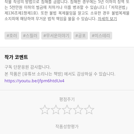
작물 작성의 방법으로 침해를 금합니다. 침해한 경우에는 5년 이하의 징역 또
는 5천만원 이하의 벌금에 처하거나 이를 병과할 수 있습니다.(「저작권법」
제136조제1항제1호). 또한 불법 복제물임을 알고도 소유한 경우 불법복제물
소지죄에 해당하여 무거운 법적 책임을 물을 수 있습니다.
자세히 보기
#호러
#스릴러
#무서운이야기
#공포
#미스테리
작가 코멘트
구독 단문응원 감사합니다.
본 작품은 [유튜브 소리나는 책방] 에서도 감상하실 수 있습니다.
https://youtu.be/jfpm6htdUx4
평점주기
작품성향평가