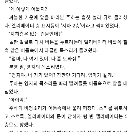
들었다.
‘왜 이렇게 어둡지?’
싸늘한 기운에 앞을 바라본 주하는 흠칫 놀라 뒤로 물러섰
다. 엘리베이터 층 표시등에 ‘지하 2층’이라고 찍혀있었다.
‘지하층은 없는 건물인데?’
놀란 얼굴로 다시 버튼을 누르려는데 엘리베이터 바깥쪽 칠
흑 같은 어둠속에서 다급한 목소리가 들려왔다.
“엄마, 나 여기 있어. 나 좀 도와줘.”
분명 딸, 영지의 목소리였다.
“영지야, 너 거기 있어? 잠깐만 기다려, 엄마가 갈게.”
주하는 영지의 목소리를 따라 빨려들듯 어둠속으로 발을 내
딛었다.
‘아아악!’
주하의 비명소리가 어둠속에서 울려 퍼졌다. 소리를 뒤로하
고 스르륵, 엘리베이터의 문이 닫히자 텅 빈 엘리베이터는 5
층으로 향했다.