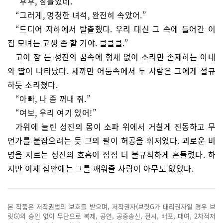
“후후, 잠들었네.”
“그러게, 멍청한 녀석, 완전히 속았어.”
“드디어 지하에서 탈출했다. 우리 대신 그 속에 들어간 이
집 모녀는 고생 좀 할 거야. 클클클.”
고이 잠 든 성진의 꿈속에 형체 없이 소리만 존재하는 아내
와 딸이 나타났다. 새까만 어둠속에서 두 사람은 그에게 절규
하듯 소리쳤다.
“아빠, 나 좀 꺼내 줘.”
“여보, 우리 여기 있어!”
가위에 눌린 성진의 몸이 소파 위에서 거칠게 진동하고 무
언가를 붙잡으려는 듯 그의 팔이 허공을 휘저었다. 괴로운 비
명을 지르는 성진의 호흡이 점점 더 불규칙하게 흔들렸다. 하
지만 이제 집안에는 그를 깨워줄 사람이 아무도 없었다.
본 작품은 저작권법의 보호를 받으며, 저작권자(브릿G가 대리권자일 경우 브
릿G)의 승인 없이 무단으로 복제, 공연, 공중송신, 전시, 배포, 대여, 2차적저