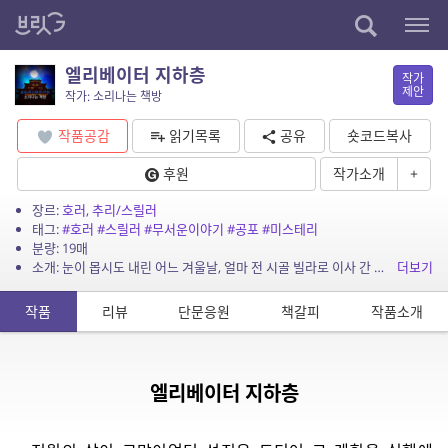
엘리베이터 지하층
작가
제안
작가: 소리나는 책방
작품공감
읽기목록
공유
숏코드복사
후원
작가소개
+
장르:
호러
,
추리/스릴러
태그:
#호러
#스릴러
#무서운이야기
#공포
#미스테리
분량: 19매
소개: 눈이 몹시도 내린 어느 겨울날, 얼마 전 시골 빌라로 이사 간 가족에게는 예기치 못한 일이 벌어지는데요, 시골 빌라의 지하에선 과연 어떤 일이 벌어질까요?
더보기
작품
리뷰
단문응원
책갈피
작품소개
엘리베이터 지하층