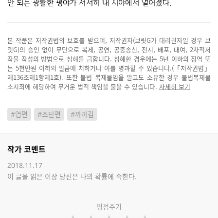
안 되는 광활한 평야가 서서히 내 시야에서 멀어졌다.
본 작품은 저작권법의 보호를 받으며, 저작권자(브릿G가 대리권자일 경우 브
릿G)의 승인 없이 무단으로 복제, 공연, 공중송신, 전시, 배포, 대여, 2차적저
작물 작성의 방법으로 침해를 금합니다. 침해한 경우에는 5년 이하의 징역 또
는 5천만원 이하의 벌금에 처하거나 이를 병과할 수 있습니다.(「저작권법」
제136조제1항제1호). 또한 불법 복제물임을 알고도 소유한 경우 불법복제물
소지죄에 해당하여 무거운 법적 책임을 물을 수 있습니다.
자세히 보기
#엽편
#초단편
#까까김
작가 코멘트
2018.11.17
이 글을 읽은 이상 당신은 나의 확률에 속한다.
평점주기