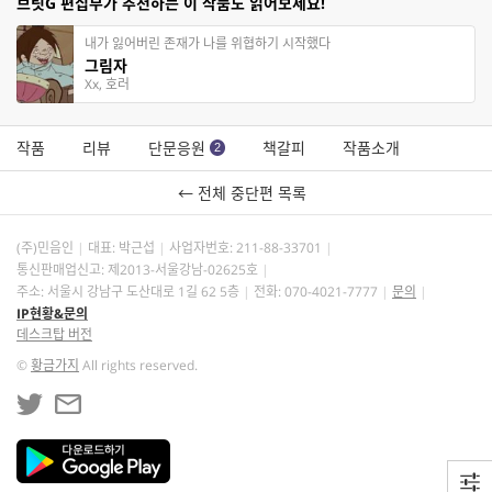
브릿G 편집부가 추천하는 이 작품도 읽어보세요!
내가 잃어버린 존재가 나를 위협하기 시작했다
그림자
Xx, 호러
작품
리뷰
단문응원
책갈피
작품소개
2
← 전체 중단편 목록
(주)민음인
대표: 박근섭
사업자번호:
211-88-33701
통신판매업신고: 제2013-서울강남-02625호
주소: 서울시 강남구 도산대로 1길 62 5층
전화: 070-4021-7777
문의
IP현황&문의
데스크탑 버전
©
황금가지
All rights reserved.