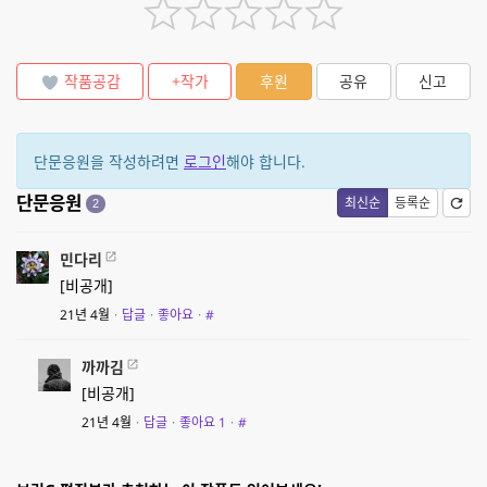
작품공감
+작가
후원
공유
신고
단문응원을 작성하려면
로그인
해야 합니다.
단문응원
최신순
등록순
2
민다리
[비공개]
21년 4월
·
답글
·
좋아요
·
#
까까김
[비공개]
21년 4월
·
답글
·
좋아요
1
·
#