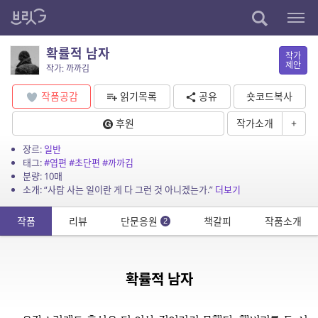
확률적 남자
작가
제안
작가: 까까김
작품공감
읽기목록
공유
숏코드복사
후원
작가소개
+
장르:
일반
태그:
#엽편
#초단편
#까까김
분량: 10매
소개: “사람 사는 일이란 게 다 그런 것 아니겠는가.”
더보기
작품
리뷰
단문응원
책갈피
작품소개
2
확률적 남자