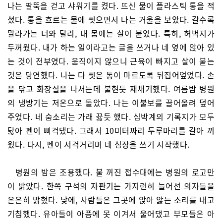
나는 팔뚝을 걷고 샤워기를 켰다. 뜨신 물이 플라스틱 통을 적
셨다. 통을 흐르는 물에 씻으면서 나는 거울을 보았다. 갈수록
말라가는 너와 달리, 내 몸에는 살이 붙었다. 특히, 허벅지가
두꺼웠다. 내가 하는 일이라고는 글을 쓰거나 네 옆에 앉아 있
는 것이 전부였다. 움직이지 않으니 근육이 빠지고 살이 붙는
것은 당연했다. 나는 다 씻은 통이 마르도록 뒤집어엎었다. 손
을 닦고 화장실을 나서는데 불현듯 재채기했다. 여름밤 병원
의 냉방기는 저온으로 돌았다. 나는 이불보를 끌어올려 덮어
주었다. 네 숨소리는 가래 끓듯 했다. 심박계의 기록지가 모두
닳아 펜이 삐걱댔다. 그래서 10미터짜리 두루마리를 갈아 끼
웠다. 다시, 펜이 서걱거리며 네 심장을 쓰기 시작했다.
병원의 밤은 조용했다. 불 꺼진 접수대에는 병원의 로고만
이 밝았다. 한쪽 구석의 자판기는 가지런히 늘어선 의자들을
은은히 밝혔다. 낮에, 사람들은 그곳에 앉아 앓는 소리를 내고
기침했다. 유아들이 아픔에 못 이겨서 울어댔고 부모들은 아