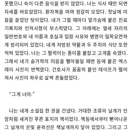
못했으니 속이 다른 음식을 받지 않았다. 너는 식사 때만 되면
자세를 바로잡았다. 환자복을 여며 정갈히 모았다. 첫날에 미
음을 쏟았던 탓이었다. 네가 그럴 때마다 앞가슴에 붙은 진료
기록지와 인적사항이 부스럭댔다. 그 아래에는 열세 자리의
일련번호와 네 이름과 호실과 입원 사유와 병명이 일목요연하
게 정리되어 있었다. 네게 처방된 약물과 두 주치의 식단 또한
적혀 있었다. 너는 그 펄럭이는 종이를 붙잡고 고개를 숙였다.
그래서 네가 숟가락의 미음을 빨아들일 때면 등에 붙은 엑스
레이 사진이 번쩍였다. 간호사가 꼼꼼히 붙인 테이프가 떨어
져서 사진이 좌우로 살짝 흔들렸었다.
“그게 너야.”
나는 네게 소설집 한 권을 건넸다. 거대한 조류의 날개가 인
장처럼 새겨진 푸른 표지의 책이었다. 책등에서부터 뻗어나온
그 날개의 은빛 윤곽선은 책날개까지 닿아 있었다. 그리고 그