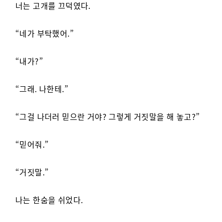
너는 고개를 끄덕였다.
“네가 부탁했어.”
“내가?”
“그래. 나한테.”
“그걸 나더러 믿으란 거야? 그렇게 거짓말을 해 놓고?”
“믿어줘.”
“거짓말.”
나는 한숨을 쉬었다.