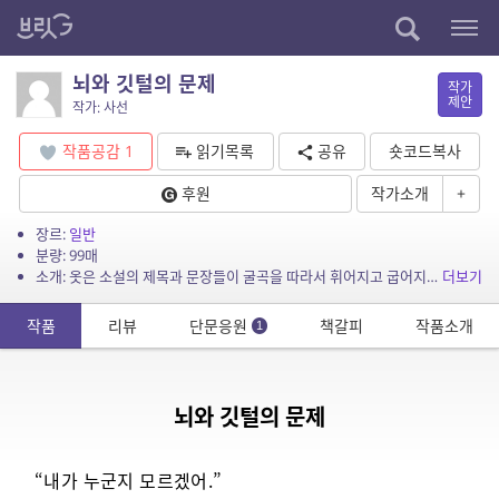
뇌와 깃털의 문제
작가
제안
작가: 사선
작품공감
1
읽기목록
공유
숏코드복사
후원
작가소개
+
장르:
일반
분량: 99매
소개: 옷은 소설의 제목과 문장들이 굴곡을 따라서 휘어지고 굽어지는 와중에도 읽을 수 있게끔 재봉되어 있었다. 양쪽 어깨에서 시작된 소설이 각자 가슴을 타고 내려와 허리에서 끝나면 그 끝...
더보기
작품
리뷰
단문응원
책갈피
작품소개
1
뇌와 깃털의 문제
“내가 누군지 모르겠어.”