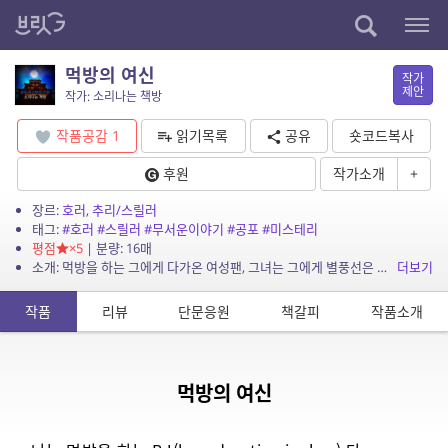
먹방의 여신
작가
제안
작가: 소리나는 책방
작품공감
1
읽기목록
공유
숏코드복사
후원
작가소개
+
장르:
호러
,
추리/스릴러
태그:
#호러
#스릴러
#무서운이야기
#공포
#미스테리
평점
×5
| 분량: 16매
소개: 먹방을 하는 그에게 다가온 여성팬, 그녀는 그에게 별풍선은 물론 고기까지 보내주는 정성을 쏟는데…
더보기
작품
리뷰
단문응원
책갈피
작품소개
먹방의 여신