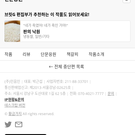
브릿G 편집부가 추천하는 이 작품도 읽어보세요!
"네가 죽였어! 네가 죽인 거야!"
판의 낙원
냉동쌀, 일반/기타
작품
리뷰
단문응원
책갈피
작품소개
← 전체 중단편 목록
(주)민음인
대표: 박근섭
사업자번호:
211-88-33701
통신판매업신고: 제2013-서울강남-02625호
주소: 서울시 강남구 도산대로 1길 62 5층
전화: 070-4021-7777
문의
IP현황&문의
데스크탑 버전
©
황금가지
All rights reserved.