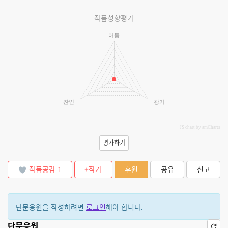
작품성향평가
어둠
잔인
광기
JS chart by amCharts
평가하기
작품공감
1
+작가
후원
공유
신고
단문응원을 작성하려면
로그인
해야 합니다.
단문응원