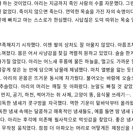
 하는 것이었다. 아리는 지금까지 죽인 사람의 수를 자문했다. 그
 없었다. 죽이지 않으면 죽는다. 연약한 목숨을 가진 자의 숙명이
민에 빠지고 마는 스스로가 한심했다. 시답잖은 도덕 따위는 목숨 
부족해지기 시작했다. 이젠 팔의 상처도 잘 아물지 않았다. 아픔조
껴졌다. 몸은 어서 사냥감을 찾길 격렬히 원하고 있었다. 슬슬 한
아가질 않았다. 아리는 어느새 푸름에 물든 하늘을, 멀고도 가까운 
빨갛게 젖은 눈 안에 담으며 남몰래 체념했다. 마치 열병을 앓는 듯
. 아리의 온몸은 뜨거운 동시에 차가웠다. 불어오는 바람에 오슬
추슬렀다. 아리의 머리는 깨질 듯 아파왔다. 눈알도 빠질 것 같았
, 먼지, 공기, 하천, 썩어가는 쥐 사체, 고양이 똥, 음식물 쓰레기…
지독한 냄새가 콧구멍을 자극했다. 역한 기운이 밑바닥부터 올라왔
독한 냄새 속에는 달콤하고 매혹적인 냄새들도, 예를 들면 땀 냄새
다. 아리는 후각에 의존해 필사적으로 먹잇감을 찾았다. 좋은 냄
 무작정 움직였다. 점점 더 아파오는 머리로 어떻게든 제정신을 