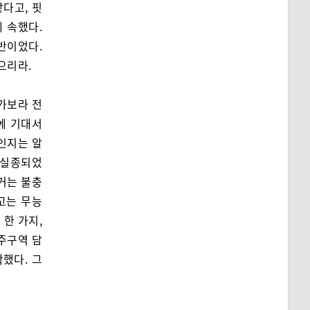
같다고, 핏
 속했다.
반이었다.
으리라.
가보라 전
에 기대서
 인지는 알
 실종되었
근거는 불충
고는 무능
 한 가지,
주구역 담
했다. 그