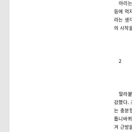
아리는
등에 억
라는 생
의 시작
2
말라붙
감했다.
는 충분
톱니바퀴
겨 근방을