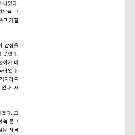
아니었다.
칼날을 그
이윽고 거칠
이 감정을
 못했다.
핏덩이가 비
돌아왔다.
목격자라도
 없다. 사
했다. 그
불쑥 뚫고
끊을 자격