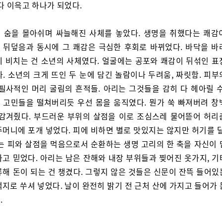
다 이윽고 하나가 되었다.
 숨을 몰아쉬며 싸늘해진 사체를 놓았다. 생명을 취했다는 쾌감
 뒤덮음과 동시에 그 쾌감은 극심한 후회로 바뀌었다. 바닥을 바
에 비치는 건 소년의 사체였다. 얼굴에는 공포와 쾌감이 뒤섞인 표
. 소년의 크게 뜨인 두 눈에 담긴 놀람이나 두려움, 짜릿함. 피
 필사적인 머리 굴림의 흔적들. 아리는 그것들을 감히 다 헤아릴 수
 고민들을 떨쳐버리듯 우선 몸을 움직였다. 뭔가 쑥 빠져버려 창
 감겨줬다. 부드러운 부위의 살점을 이로 조심스레 물어뜯어 허리
주머니에 포개 넣었다. 피에 비하면 별로 맛있지는 않지만 허기를 달
리는 피와 살점을 먹음으로서 순환하는 생명 고리의 한 축을 자신이 
다고 믿었다. 아리는 남은 잔해와 내장 부위들과 찢어진 옷가지, 기
류해 돈이 되는 건 챙겼다. 그렇지 않은 것들은 신문이 잔뜩 들어있
지로 쑤셔 넣었다. 날이 완전히 밝기 전 근처 산에 가지고 들어가
.