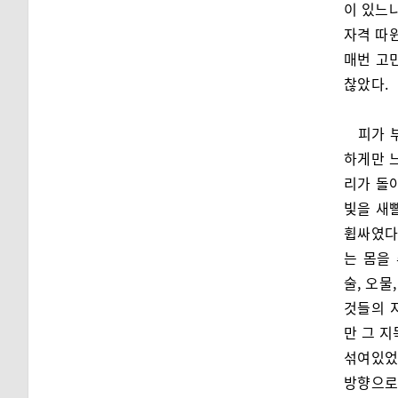
이 있느냐
자격 따윈
매번 고
찮았다.
피가 
하게만 느
리가 돌
빛을 새
휩싸였다
는 몸을 
술, 오물
것들의 
만 그 지
섞여있었
방향으로