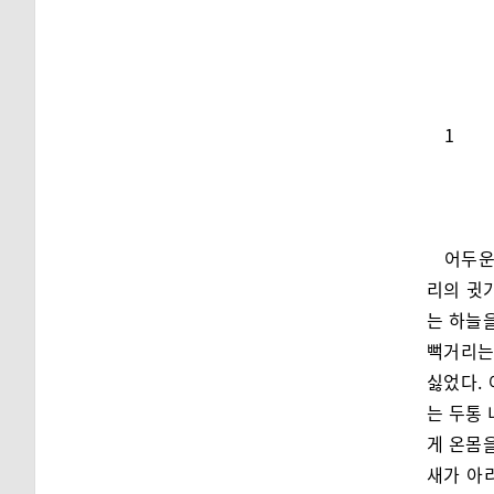
1
어두운
리의 귓
는 하늘을
뻑거리는
싫었다.
는 두통 
게 온몸을
새가 아