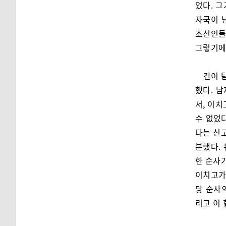
었다. 그
자국이 
조선인들
그렇기에 
간이 
했다. 
서, 이치
수 없었
다는 신고
분했다.
한 순사가
이치고가
당 순사
리고 이