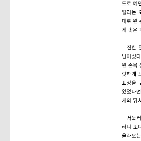
도로 예
떨리는 
대로 왼 
게 솟은
진한 
넘어섰다
왼 손목 
릿하게 
표정을 
있었다면 
체의 뒤
서둘러
러니 또
올라오는