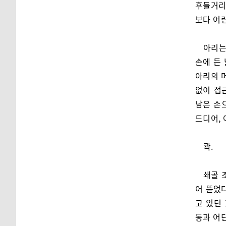
후들거리
보다 어
아리는
손에 든
아리의 
없이 접
남은 손
드디어, 
콱.
쇄골 
어 뜯었
고 있던
동과 어