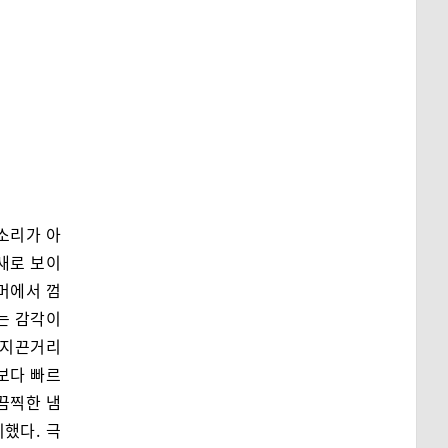
소리가 아
새로 보이
너머에서 껌
는 감각이
 지끈거리
차보다 빠르
 끔찍한 냄
했다. 극