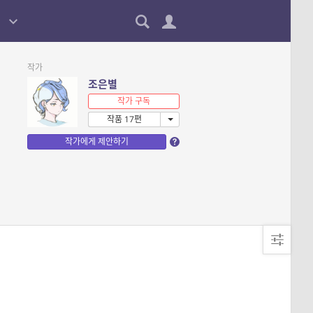
작가
조은별
작가 구독
작품 17편
작가에게 제안하기