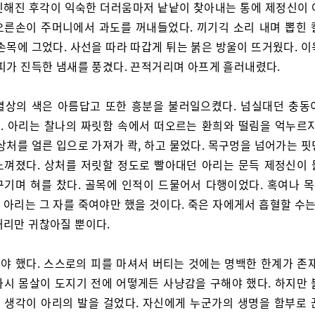
민해진 후각이 익숙한 더러움마저 낱낱이 찾아내는 통에 제정신이 
오른손이 주머니에서 과도를 꺼내들었다. 끼기긱 소리 내며 뽑힌 
손목에 그었다. 사선을 따라 따갑게 튀는 붉은 방울이 뜨거웠다. 
 피가 진득한 냄새를 풍겼다. 끈적거리며 아프게 흘러내렸다.
열상의 색은 아름답고 또한 흥분을 불러일으켰다. 넘실대던 충동
. 아리는 찰나의 짜릿함 속에서 떠오르는 환희와 떨림을 억누르지
상처를 얼른 입으로 가져가 콱, 하고 물었다. 목구멍을 넘어가는 
느껴졌다. 상처를 저릿할 정도로 빨아대던 아리는 문득 제정신이 
구기며 혀를 찼다. 골목에 인적이 드물어서 다행이었다. 혹여나 
아리는 그 자를 죽여야만 했을 것이다. 죽은 자에게서 흡혈할 수는
처리만 귀찮아질 뿐이다.
야 했다. 스스로의 피를 마셔서 버티는 것에는 명백한 한계가 존재
다시 몸살이 도지기 전에 어떻게든 사냥감을 구해야 했다. 하지만 
 생각이 아리의 발을 걸었다. 자신에게 누군가의 생명을 함부로 