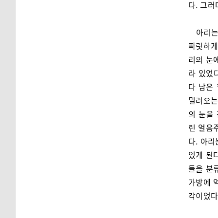
다. 그러
아리는
짜릿하게
리의 눈
라 있었다
다 남은
밀려오는
의 눈을
린 얼음
다. 아
있게 된
들을 분
가방에 억
각이었다