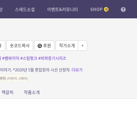
상
스레드소설
이벤트&커뮤니티
SHOP
유
숏코드복사
후원
작가소개
+
귀
#뱀파이어
#스팀펑크
#피와증기시리즈
야기. *2020년 5월 편집장의 시선 선정작.
더보기
 아이
(리뷰어: 0제야)
책갈피
작품소개