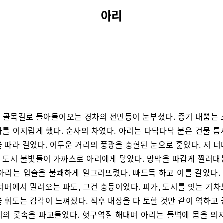
아리
 골목길로 돌아들어오는 경차의 전면등이 눈부셨다. 증기 내뿜는 
가를 어지럽게 했다. 순사의 차였다. 아리는 다닥다닥 붙은 건물 틈
 따라 걸었다. 어두운 거리의 풍광을 충혈된 눈으로 훑었다. 저 
 도시 불빛들이 가까스로 아리에게 닿았다. 망막을 따갑게 찔러대
 아리는 입술을 불쾌하게 일그러뜨렸다. 빠드득 하고 이를 갈았다.
너머에서 밀려오는 파도, 그건 충동이었다. 피가, 도시를 잇는 기
 휘도는 감각이 느껴졌다. 직후 내장을 다 토할 것만 같이 역하고
리의 콧속을 파고들었다. 헛구역질 해대며 아리는 돌벽에 몸을 의지