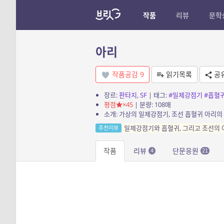
작품
리뷰
문학
아리
작품공감
9
읽기목록
공
장르:
판타지
,
SF
| 태그:
#일제강점기
#흡혈
평점
×45
| 분량: 108매
소개: 가상의 일제강점기, 조선 흡혈귀 아리의 이
일제강점기와 흡혈귀, 그리고 조선의
추천리뷰
작품
리뷰
단문응원
4
21