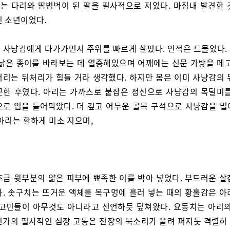
는 다리와 땀범벅이 된 팔을 필사적으로 저었다. 마침내 발견한 
린 소년이었다.
 사냥감에게 다가가면서 주위를 빠르게 살폈다. 인적은 드물었다.
 낡은 종이를 바라보는 데 열중해있으며 어깨에는 신문 가방을 메고
머리는 뒤처리가 힘들 거라 생각했다. 하지만 몸은 이미 사냥감의 
근한 후였다. 아리는 가까스로 붙잡은 정신으로 사냥감의 목덜미를
으로 입을 틀어막았다. 더 깊고 어두운 골목 구석으로 사냥감을 밀
아리는 환하게 미소 지으며,
조금 윗부분의 얇은 피부에 뾰족한 이를 박아 넣었다. 부드러운 살
다. 솟구치는 뜨거운 액체를 목구멍에 흘러 넣는 때의 황홀감은 아
 고민들이 아무것도 아니라고 선언하듯 덮쳐왔다. 요동치는 아리의
딘가의 필사적인 심장 고동은 전장의 북소리가 울려 퍼지듯 격렬히