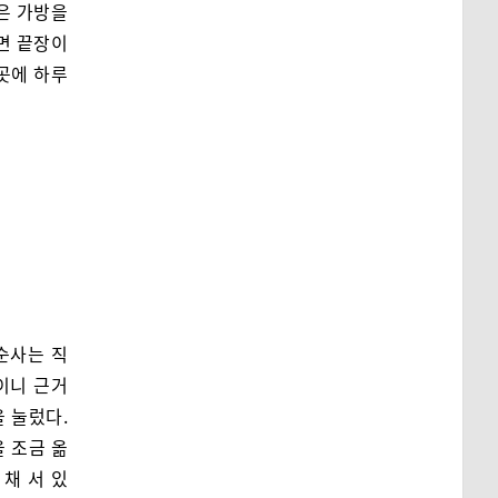
은 가방을
면 끝장이
곳에 하루
순사는 직
이니 근거
 눌렀다.
 조금 옮
 채 서 있