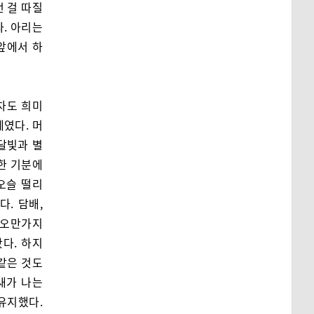
런 걸 따질
다. 아리는
앞에서 하
차도 희미
계였다. 머
달빛과 별
한 기분에
오슬 떨리
다. 담배,
. 오만가지
다. 하지
 같은 것도
새가 나는
유지했다.