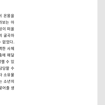
이 온몸을
라보는 아
정이 떠올
부의 굴곡마
 없었다.
백한 사체
춤에 매달
랠 수 있
담당할 수
타 소유물
는 소년의
 묻어줄 생