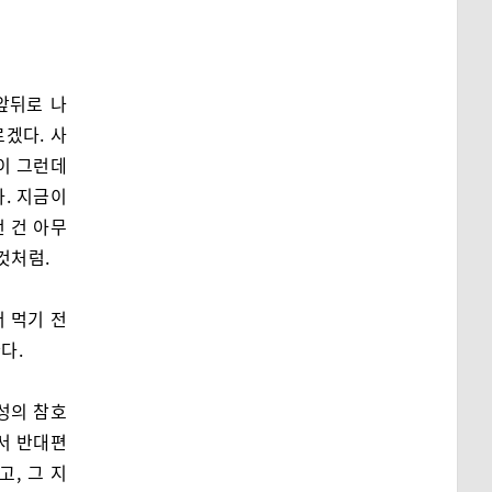
을 앞뒤로 나
겠다. 사
상이 그런데
. 지금이
런 건 아무
것처럼.
 먹기 전
다.
성의 참호
서 반대편
고, 그 지