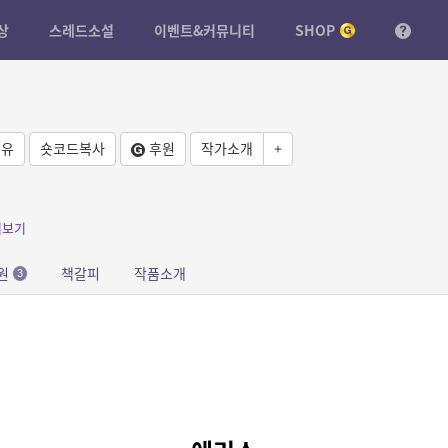
상
스레드소설
이벤트&커뮤니티
SHOP
유
숏코드복사
후원
작가소개
+
더보기
원
책갈피
작품소개
3