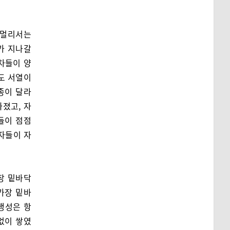
 멀리서는
가 지나갈
차들이 양
도 서열이
종이 달라
졌고, 자
들이 점점
환자들이 자
장 밑바닥
가장 밑바
행성은 항
없이 쌓였