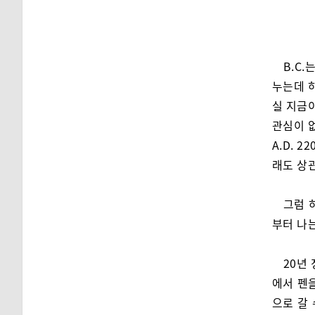
B.C.
누는데 
실 지금이
관심이 
A.D. 
래도 상관
그럼 
부터 나
20년
에서 펜
으로 갈 