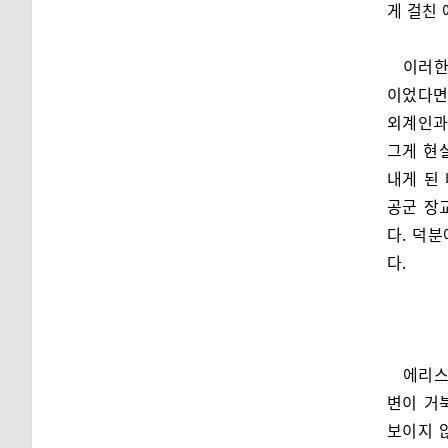
게 걸친
이러한
이었다면
외계인과
그게 현
내게 된
공군 장
다. 덕
다.
에리스
변이 거
보이지 