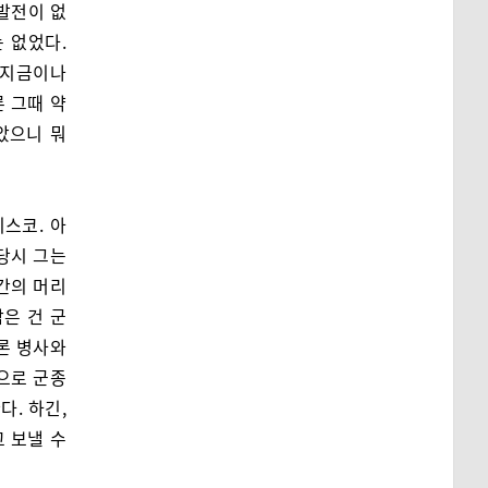
발전이 없
 없었다.
 지금이나
 그때 약
았으니 뭐
스코. 아
 당시 그는
인간의 머리
은 건 군
론 병사와
으로 군종
. 하긴,
 보낼 수