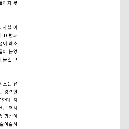
들이지 못
 사실 이
 10번째
성이 왜소
름이 붙었
에 붙일 그
리스는 유
는 강력한
한다. 지
 육군 역시
속 함선이
아슬아슬하