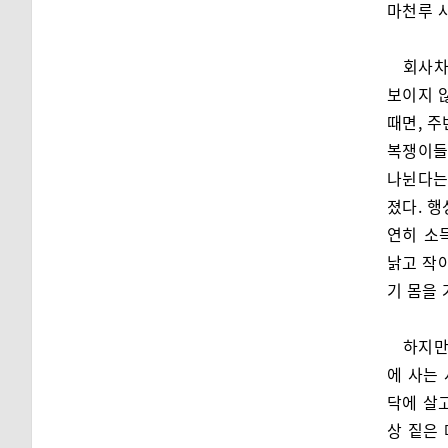
마천루 
회사차
보이지 
때면, 
복쟁이들
나뉜다는
졌다. 
연히 소
낡고 작아
기 몸을 
하지만
에 사는
닥에 살
상 짙은