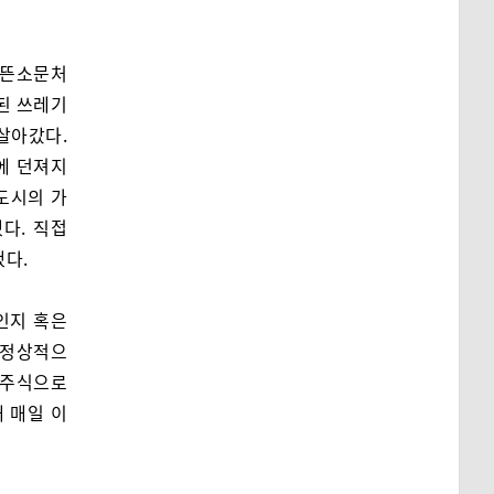
 뜬소문처
치된 쓰레기
살아갔다.
에 던져지
도시의 가
다. 직접
했다.
인지 혹은
비정상적으
 주식으로
 매일 이