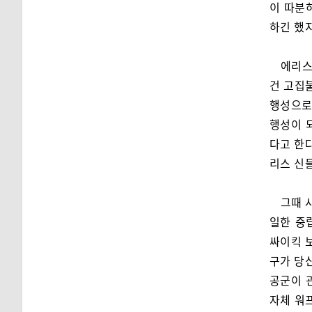
이 따분
하긴 했
에리스
건 고집
행성으로
행성이 
다고 한다
리스 신
그때 
일한 중
싸이킥 
구가 당신
공군이 
자체 워