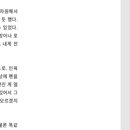
 자원해서
 듯 했다.
 있었다.
 밤이나 포
 내게 전
로. 인육
상에 펜을
진 게 얼
있어서 그
 모르겠지
물론 똑같