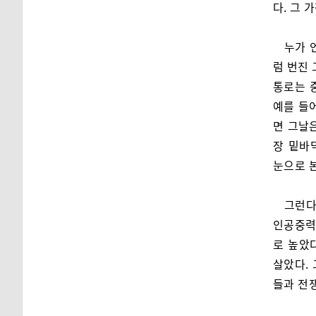
다. 그
누가 
럼 번진 
통로는 
예를 들
면 그날
장 밑바
눈으로 본
그런다
인공중력
로 높았
살았다.
들과 전