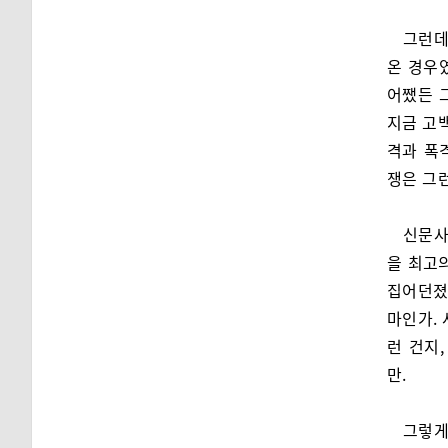
그런데
온 경우였
어쨌든 
지금 고백
격과 폭
쟁은 그런
신문사
을 최고
집어던졌
마인가.
런 건지
만.
그렇게