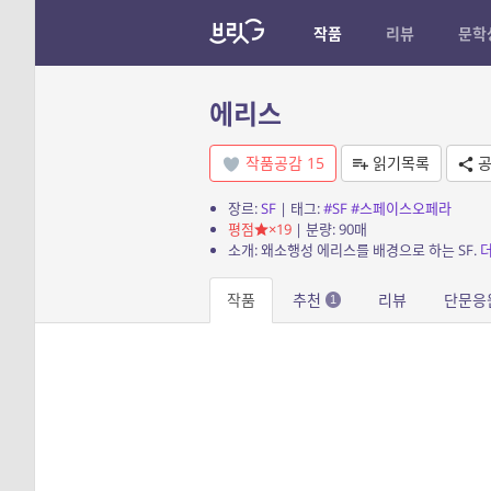
작품
리뷰
문학
에리스
작품공감
15
읽기목록
공
장르:
SF
| 태그:
#SF
#스페이스오페라
평점
×19
| 분량: 90매
소개: 왜소행성 에리스를 배경으로 하는 SF.
작품
추천
리뷰
단문응
1