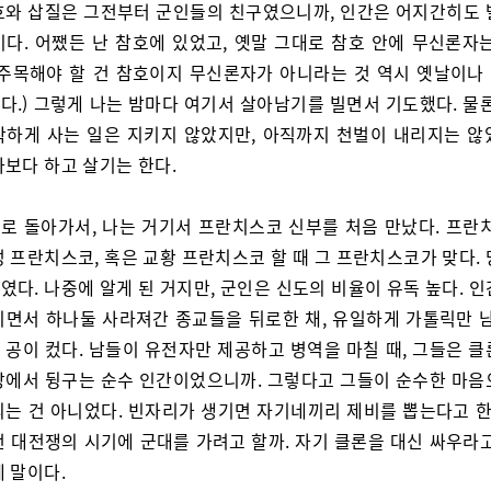
호와 삽질은 그전부터 군인들의 친구였으니까, 인간은 어지간히도 
이다. 어쨌든 난 참호에 있었고, 옛말 그대로 참호 안에 무신론자는
 주목해야 할 건 참호이지 무신론자가 아니라는 것 역시 옛날이나
다.) 그렇게 나는 밤마다 여기서 살아남기를 빌면서 기도했다. 물론
착하게 사는 일은 지키지 않았지만, 아직까지 천벌이 내리지는 않
나보다 하고 살기는 한다.
로 돌아가서, 나는 거기서 프란치스코 신부를 처음 만났다. 프란치
 프란치스코, 혹은 교황 프란치스코 할 때 그 프란치스코가 맞다.
다. 나중에 알게 된 거지만, 군인은 신도의 비율이 유독 높다. 
지면서 하나둘 사라져간 종교들을 뒤로한 채, 유일하게 가톨릭만 남
 공이 컸다. 남들이 유전자만 제공하고 병역을 마칠 때, 그들은 클
장에서 뒹구는 순수 인간이었으니까. 그렇다고 그들이 순수한 마음
되는 건 아니었다. 빈자리가 생기면 자기네끼리 제비를 뽑는다고 한다
런 대전쟁의 시기에 군대를 가려고 할까. 자기 클론을 대신 싸우라고
 말이다.