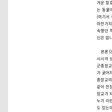
겨운 참
는 동물
(여기서
마찬가지
속했던 
신은 없
본론으
시시의 성
군종장교였
가 굵어
종장교의
같이 전
장교가 
누가 이
도 있는데