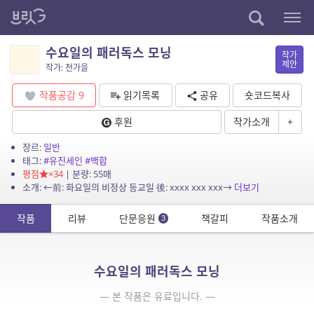
수요일의 패러독스 모닝
작가
제안
작가: 천가을
작품공감
9
읽기목록
공유
숏코드복사
후원
작가소개
+
장르:
일반
태그:
#유진세인
#백합
평점
×34
| 분량: 55매
소개: ←前: 화요일의 비정상 등교일 後: xxxx xxx xxx→
더보기
작품
리뷰
단문응원
책갈피
작품소개
3
수요일의 패러독스 모닝
— 본 작품은 유료입니다. —