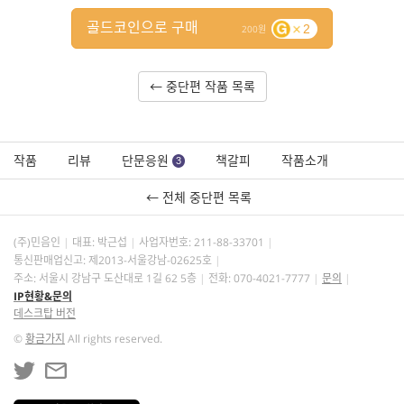
골드코인으로 구매
2
200
← 중단편 작품 목록
작품
리뷰
단문응원
책갈피
작품소개
3
← 전체 중단편 목록
(주)민음인
대표: 박근섭
사업자번호:
211-88-33701
통신판매업신고: 제2013-서울강남-02625호
주소: 서울시 강남구 도산대로 1길 62 5층
전화: 070-4021-7777
문의
IP현황&문의
데스크탑 버전
©
황금가지
All rights reserved.