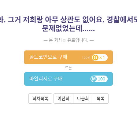
화. 그거 저희랑 아무 상관도 없어요. 경찰에서
문제없었는데……
— 본 회차는 유료입니다. —
골드코인으로 구매
1
100
또는
마일리지로 구매
100
회차목록
이전회
다음회
목록