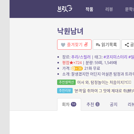
작품
리뷰
문학
낙원남녀
즐겨찾기
읽기목록
공
장르:
추리/스릴러
| 태그:
#코지미스터리
#
평점
×724
| 분량: 59회, 1,549매
가격:
21화 무료
38
어서 와, 탐정놀이는 처음이지?!🕵️‍♂️
추천셀렉션
‘본격‘을 취하여 그 맛에 제대로 취(醉
추천리뷰
회차
추천
공지
리
59
1