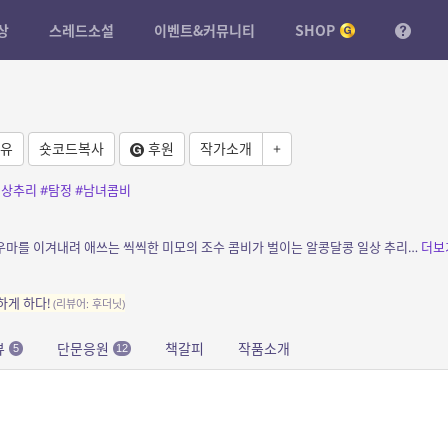
상
스레드소설
이벤트&커뮤니티
SHOP
유
숏코드복사
후원
작가소개
+
일상추리
#탐정
#남녀콤비
소개: 잘생겼지만 어딘지 어설픈 탐정과 트라우마를 이겨내려 애쓰는 씩씩한 미모의 조수 콤비가 벌이는 알콩달콩 일상 추리극! 가볍고 경쾌한 나혁진 작가의 글로 만나보는 한국식 코지 미스터리...
더보
)하게 하다!
(리뷰어: 후더닛)
뷰
단문응원
책갈피
작품소개
5
12