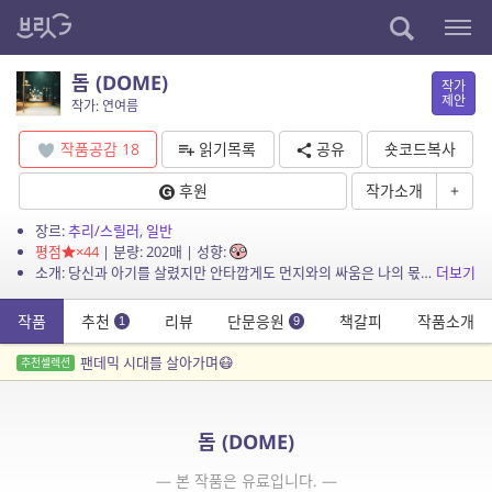
돔 (DOME)
작가
제안
작가: 연여름
작품공감
18
읽기목록
공유
숏코드복사
후원
작가소개
+
장르:
추리/스릴러
,
일반
평점
×44
| 분량: 202매 | 성향:
소개: 당신과 아기를 살렸지만 안타깝게도 먼지와의 싸움은 나의 몫이 아니라고. 당신이 어떤 선택을 하든 그저 행운을 빈다고.
더보기
작품
추천
리뷰
단문응원
책갈피
작품소개
1
9
팬데믹 시대를 살아가며😷
추천셀렉션
돔 (DOME)
— 본 작품은 유료입니다. —