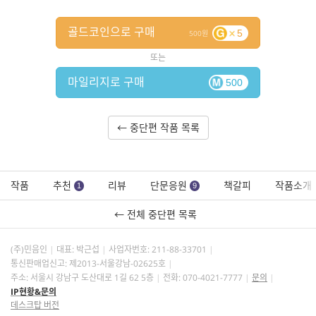
골드코인으로 구매
5
500
또는
마일리지로 구매
500
← 중단편 작품 목록
작품
추천
리뷰
단문응원
책갈피
작품소개
1
9
← 전체 중단편 목록
(주)민음인
대표: 박근섭
사업자번호:
211-88-33701
통신판매업신고: 제2013-서울강남-02625호
주소: 서울시 강남구 도산대로 1길 62 5층
전화: 070-4021-7777
문의
IP현황&문의
데스크탑 버전