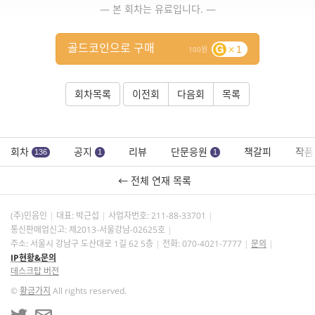
— 본 회차는 유료입니다. —
골드코인으로 구매
1
100
회차목록
이전회
다음회
목록
회차
공지
리뷰
단문응원
책갈피
작품
136
1
1
← 전체 연재 목록
(주)민음인
대표: 박근섭
사업자번호:
211-88-33701
통신판매업신고: 제2013-서울강남-02625호
주소: 서울시 강남구 도산대로 1길 62 5층
전화: 070-4021-7777
문의
IP현황&문의
데스크탑 버전
©
황금가지
All rights reserved.