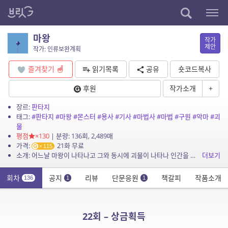
마왕
작가
제안
작가: 인류보완계획
즐겨찾기
읽기목록
공유
숏코드복사
후원
작가소개
+
장르:
판타지
태그:
#판타지
#마왕
#몬스터
#용사
#기사
#마법사
#마법
#구원
#악마
#괴
물
평점
×130
| 분량: 136회, 2,489매
가격:
21화 무료
115
소개: 어느날 마왕이 나타나고 그와 동시에 괴물이 나타나 인간을 공격하기 시작한다. 괴물은 늘어나고 인간은 점차 위협받기 시작한다 어느날 마왕을 물리치 7용사가 나타나 마왕의 부하들을 하...
더보기
회차
공지
리뷰
단문응원
책갈피
작품소개
136
1
1
22회 – 상금획득