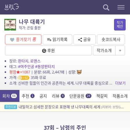
나무 대륙기
작가
제안
작가: 은림 출판
즐겨찾기
읽기목록
공유
숏코드복사
후원
작가소개
+
장르:
판타지
,
로맨스
태그:
#여주인공
#동양판타지
평점
×1087
| 분량: 66회, 2,447매 | 성향:
가격:
35화 무료
62
소개: 신비한 힘들이 인간과 공존하는 세계, 나무 대륙을 중심으로 두 소녀의 얽힌 운명과 사랑 이야기가 펼쳐지는 매혹적인 판타지 로맨스
더보기
회차
추천
공지
리뷰
단문응원
책갈피
작품소개
66
1
4
24
내밀하고 섬세한 문장으로 표현해 낸 나무대륙의 세계
추천리뷰
(리뷰어: 브릿G리뷰팀)
37회 – 남령의 주인