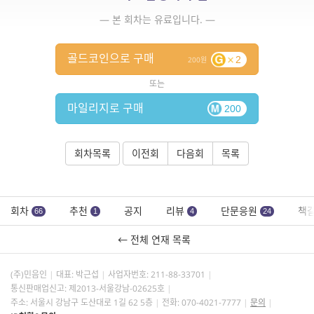
— 본 회차는 유료입니다. —
골드코인으로 구매
2
200
또는
마일리지로 구매
200
회차목록
이전회
다음회
목록
회차
추천
공지
리뷰
단문응원
책
66
1
4
24
← 전체 연재 목록
(주)민음인
대표: 박근섭
사업자번호:
211-88-33701
통신판매업신고: 제2013-서울강남-02625호
주소: 서울시 강남구 도산대로 1길 62 5층
전화: 070-4021-7777
문의