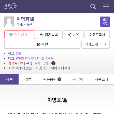
이명耳鳴
작가
제안
작가: 박종운
작품공감
4
읽기목록
공유
숏코드복사
후원
작가소개
+
장르:
일반
태그:
#이명
#어머니
#아들
#죽음
평점
×19
| 분량: 39매 | 성향:
소개: 이명에 얽힌 모자(母子)의 이야기
더보기
작품
리뷰
단문응원
책갈피
작품소개
3
이명耳鳴