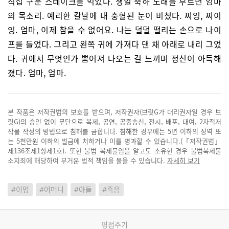
직접 구운 스테이크를 먹었다. 생일 축하 노래를 부르던 엄마
의 목소리. 예리한 칼날에 내 충혈된 눈이 비쳤다. 찌잉, 찌이
잉. 엄마, 이제 참을 수 없어요. 나는 덜덜 떨리는 손으로 나이
프를 들었다. 그리고 왼쪽 귀에 가져다 댄 채 아래로 내리 그었
다. 귀에서 무엇인가 뿜어져 나오는 걸 느끼며 정신이 아득해
졌다. 엄마, 엄마.
본 작품은 저작권법의 보호를 받으며, 저작권자(브릿G가 대리권자일 경우 브
릿G)의 승인 없이 무단으로 복제, 공연, 공중송신, 전시, 배포, 대여, 2차적저
작물 작성의 방법으로 침해를 금합니다. 침해한 경우에는 5년 이하의 징역 또
는 5천만원 이하의 벌금에 처하거나 이를 병과할 수 있습니다.(「저작권법」
제136조제1항제1호). 또한 불법 복제물임을 알고도 소유한 경우 불법복제물
소지죄에 해당하여 무거운 법적 책임을 물을 수 있습니다.
자세히 보기
#이명
#어머니
#아들
#죽음
평점주기