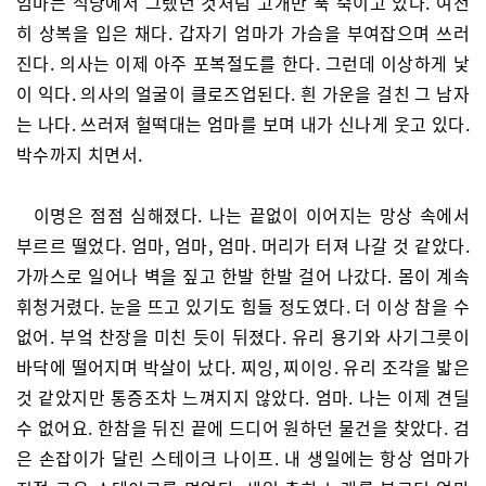
엄마는 식당에서 그랬던 것처럼 고개만 푹 숙이고 있다. 여전
히 상복을 입은 채다. 갑자기 엄마가 가슴을 부여잡으며 쓰러
진다. 의사는 이제 아주 포복절도를 한다. 그런데 이상하게 낯
이 익다. 의사의 얼굴이 클로즈업된다. 흰 가운을 걸친 그 남자
는 나다. 쓰러져 헐떡대는 엄마를 보며 내가 신나게 웃고 있다.
박수까지 치면서.
이명은 점점 심해졌다. 나는 끝없이 이어지는 망상 속에서
부르르 떨었다. 엄마, 엄마, 엄마. 머리가 터져 나갈 것 같았다.
가까스로 일어나 벽을 짚고 한발 한발 걸어 나갔다. 몸이 계속
휘청거렸다. 눈을 뜨고 있기도 힘들 정도였다. 더 이상 참을 수
없어. 부엌 찬장을 미친 듯이 뒤졌다. 유리 용기와 사기그릇이
바닥에 떨어지며 박살이 났다. 찌잉, 찌이잉. 유리 조각을 밟은
것 같았지만 통증조차 느껴지지 않았다. 엄마. 나는 이제 견딜
수 없어요. 한참을 뒤진 끝에 드디어 원하던 물건을 찾았다. 검
은 손잡이가 달린 스테이크 나이프. 내 생일에는 항상 엄마가