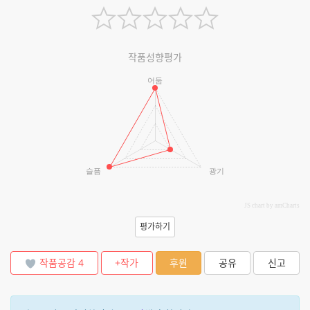
작품성향평가
어둠
슬픔
광기
JS chart by amCharts
평가하기
작품공감
4
+작가
후원
공유
신고