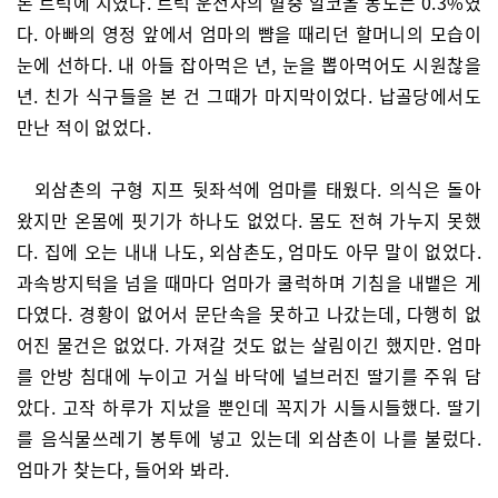
톤 트럭에 치였다. 트럭 운전자의 혈중 알코올 농도는 0.3%였
다. 아빠의 영정 앞에서 엄마의 뺨을 때리던 할머니의 모습이
눈에 선하다. 내 아들 잡아먹은 년, 눈을 뽑아먹어도 시원찮을
년. 친가 식구들을 본 건 그때가 마지막이었다. 납골당에서도
만난 적이 없었다.
외삼촌의 구형 지프 뒷좌석에 엄마를 태웠다. 의식은 돌아
왔지만 온몸에 핏기가 하나도 없었다. 몸도 전혀 가누지 못했
다. 집에 오는 내내 나도, 외삼촌도, 엄마도 아무 말이 없었다.
과속방지턱을 넘을 때마다 엄마가 쿨럭하며 기침을 내뱉은 게
다였다. 경황이 없어서 문단속을 못하고 나갔는데, 다행히 없
어진 물건은 없었다. 가져갈 것도 없는 살림이긴 했지만. 엄마
를 안방 침대에 누이고 거실 바닥에 널브러진 딸기를 주워 담
았다. 고작 하루가 지났을 뿐인데 꼭지가 시들시들했다. 딸기
를 음식물쓰레기 봉투에 넣고 있는데 외삼촌이 나를 불렀다.
엄마가 찾는다, 들어와 봐라.