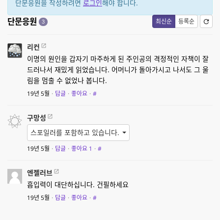
단문응원을 작성하려면
로그인
해야 합니다.
단문응원
최신순
등록순
3
리컨
이명의 원인을 갑자기 마주하게 된 주인공의 격정적인 자책이 잘
드러나서 재밌게 읽었습니다. 어머니가 돌아가시고 나서도 그 울
림을 멈출 수 없었나 봅니다.
19년 5월
·
답글
·
좋아요
·
#
구망성
스포일러를 포함하고 있습니다.
19년 5월
·
답글
·
좋아요
1
·
#
엔젤러브
흡입력이 대단하십니다. 건필하세요
19년 5월
·
답글
·
좋아요
·
#