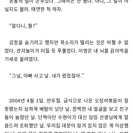
온몸의 털이 곤두섰다. 그래서는 안 됐다. 아니, 그 일이 아
닐지도 몰라. 태연한 척 하자.
“알다니, 뭘?”
감정을 숨기려고 했지만 목소리가 떨리는 것은 어쩔 수 없
었다. 관자놀이가 터질 듯 푸풀었다. 이명은 내 뇌를 갉아먹을
기세로 울려댔다.
“그날, 아빠 사고 날. 네가 왔었잖아.”
2004년 4월 1일. 만우절. 급식으로 나온 오징어볶음이 잘
못됐는지 심하게 배탈이 났던 날. 창백한 내 얼굴을 보고 친구
들이 놀랐던 날. 단짝이던 수현이가 대신 담임 선생님에게 말
씀드려 조퇴했던 날. 우리집 대문이 잠겨 있지 않은 게 이상했