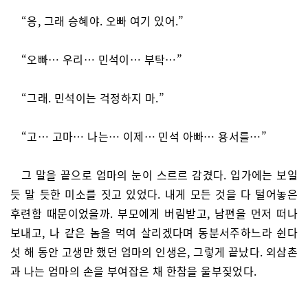
“응, 그래 승혜야. 오빠 여기 있어.”
“오빠… 우리… 민석이… 부탁…”
“그래. 민석이는 걱정하지 마.”
“고… 고마… 나는… 이제… 민석 아빠… 용서를…”
그 말을 끝으로 엄마의 눈이 스르르 감겼다. 입가에는 보일
듯 말 듯한 미소를 짓고 있었다. 내게 모든 것을 다 털어놓은
후련함 때문이었을까. 부모에게 버림받고, 남편을 먼저 떠나
보내고, 나 같은 놈을 먹여 살리겠다며 동분서주하느라 쉰다
섯 해 동안 고생만 했던 엄마의 인생은, 그렇게 끝났다. 외삼촌
과 나는 엄마의 손을 부여잡은 채 한참을 울부짖었다.