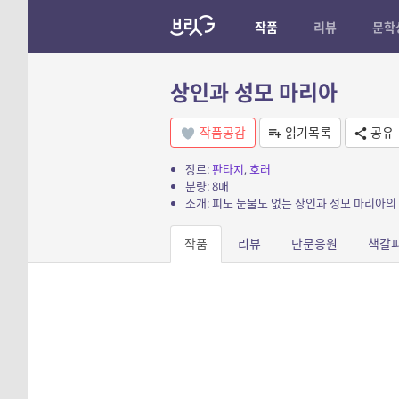
작품
리뷰
문학
상인과 성모 마리아
작품공감
읽기목록
공유
장르:
판타지
,
호러
분량: 8매
소개: 피도 눈물도 없는 상인과 성모 마리아의
작품
리뷰
단문응원
책갈