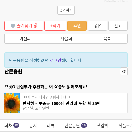
JS chart by amCharts
평가하기
즐겨찾기
+작가
후원
공유
신고
이전회
다음회
목록
단문응원을 작성하려면
로그인
해야 합니다.
단문응원
브릿G 편집부가 추천하는 이 작품도 읽어보세요!
"여자 혼자 나가면 위험하다 얘야"
반지하 – 보증금 1000에 관리비 포함 월 35만
밝은 별, 호러/일반
회차
공지
리뷰
단문응원
책갈피
작품소
10
19