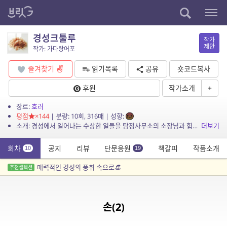
경성크툴루
작가
제안
작가: 가다랑어포
즐겨찾기
읽기목록
공유
숏코드복사
후원
작가소개
+
장르:
호러
평점
×144
| 분량: 10회, 316매 | 성향:
소개: 경성에서 일어나는 수상한 일들을 탐정사무소의 소장님과 힘센 다복이가 어떻게든 처리하는 이야기
더보기
회차
공지
리뷰
단문응원
책갈피
작품소개
10
19
매력적인 경성의 풍취 속으로👒
추천셀렉션
손(2)