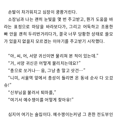
손발이 차가워지고 심장이 쿵쾅거린다.
소장님과 나는 괜히 눈빛을 몇 번 주고받고, 뭔가 도움을 바
라는 표정으로 마담을 바라보다가, 그리고 어둑하고 조용한
빠 안을 괜히 두리번거리다가, 결국 너무 당황한 상태로 쓸모
가 있을지 없을지 모르겠는 이야기를 주고받기 시작했다.
“아, 씨, 어, 서양 귀신이면 물리쳐 본 적이 있는데.”
“거, 서양 귀신은 어떻게 물리치는데요?”
“총으로 쏘거나… 음, 그냥 총 말고 샷건…”
“니미, 서울역 앞에서 총성이 들리면 온 동네 순사 다 오겄
슈!”
“신부님을 불러서 퇴마를,”
“여기서 예수쟁이를 어떻게 찾아유!”
심지어 여기는 술집이다. 예수쟁이는커녕 그 흔한 전도부인