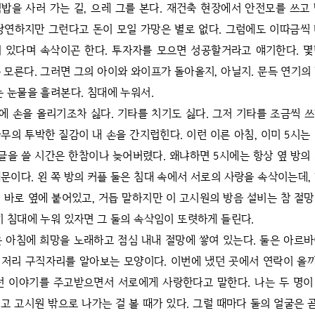
밥을 사러 가는 길, 으레 그를 본다. 재건축 현장에서 안전모를 쓰고
당연하지만 그런다고 돈이 모일 가망은 별로 없다. 그럼에도 이따금씩
 있다며 속삭이곤 한다. 투자자를 모으면 성공할거라고 얘기한다. 
 모른다. 그러면 그의 아이와 와이프가 돌아올지, 아닐지. 문득 연기의
는 눈물을 흘려본다. 침대에 누워서.
에 손을 올리기조차 싫다. 기타를 치기도 싫다. 그저 기타를 조금씩 
무의 투박한 질감이 내 손을 간지럽힌다. 이런 이른 아침, 이미 5시는
 글을 쓸 시간은 한참이나 늦어버렸다. 왜냐하면 5시에는 항상 옆 방의
문이다. 왼 쪽 방의 커플 둘은 침대 속에서 서로의 사랑을 속삭이는데,
 바로 옆에 붙어있고, 거듭 말하지만 이 고시원의 방음 설비는 참 절
히 침대에 누워 있자면 그 둘의 속삭임이 또렷하게 들린다.
은 아침에 희망을 노래하고 점심 내내 절망에 쌓여 있는다. 둘은 아르
저리 구직자리를 알아보는 모양이다. 이번에 냈던 곳에서 연락이 올까
런 이야기를 주고받으면서 서로에게 사랑한다고 말한다. 나는 두 명
고 고시원 밖으로 나가는 걸 볼 때가 있다. 그럴 때마다 둘의 얼굴은 곧