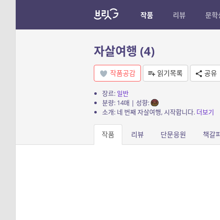
작품
리뷰
문학
자살여행 (4)
작품공감
읽기목록
공유
장르:
일반
분량: 14매 | 성향:
소개: 네 번째 자살여행, 시작합니다.
더보기
작품
리뷰
단문응원
책갈