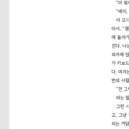
“아 뭐
“에이,
이 고
아서, “
에 들어가
진다. 나
의자에 앉
가 키보드
다. 여자
번의 사람
“전 그
라는 
그런 
고, 그냥
리는 까닭