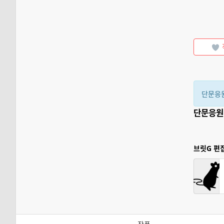
단문응
단문응원
브릿G 편