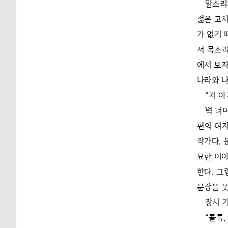
말소리
젊은 고시
가 없기 
서 목소리
에서 보자
나라와 나
“저 아
벽 너
편의 여자
작가다. 
묘한 이야
한다. 그
문장을 못
잠시 
“콜록,