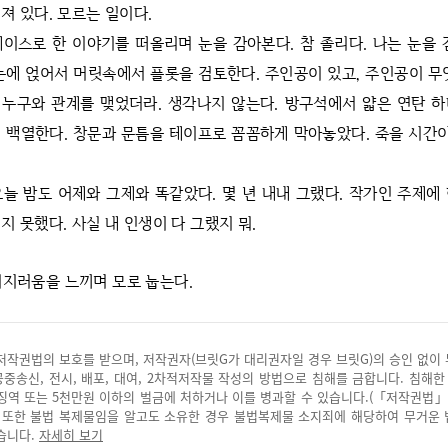
져 있다. 모르는 일이다.
베이스로 한 이야기를 떠올리며 눈을 감아본다. 참 졸리다. 나는 눈을 
눈에 얹어서 머릿속에서 플롯을 검토한다. 주인공이 있고, 주인공이 무
누구와 관계를 맺었더라. 생각나지 않는다. 방구석에서 얇은 연탄 
 백열한다. 창문과 문틈을 테이프로 꼼꼼하게 막아놓았다. 죽을 시간이
오늘 밤도 어제와 그제와 똑같았다. 몇 년 내내 그랬다. 작가인 주제에
지 못했다.
사실 내 인생이 다 그랬지 뭐.
어지러움을 느끼며 모로 눕는다.
저작권법의 보호를 받으며, 저작권자(브릿G가 대리권자일 경우 브릿G)의 승인 없이
 공중송신, 전시, 배포, 대여, 2차적저작물 작성의 방법으로 침해를 금합니다. 침해한
징역 또는 5천만원 이하의 벌금에 처하거나 이를 병과할 수 있습니다.(「저작권법」
. 또한 불법 복제물임을 알고도 소유한 경우 불법복제물 소지죄에 해당하여 무거운
습니다.
자세히 보기