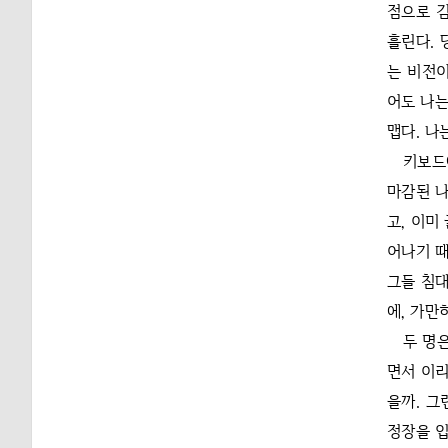
점으로 김
흘린다. 
는 비전이
어도 나는
맵다. 나
키보드
마감된 나
고, 이미
어나기 때
그들 침대
에, 가만
두 명
면서 이리
을까. 그
정장을 입