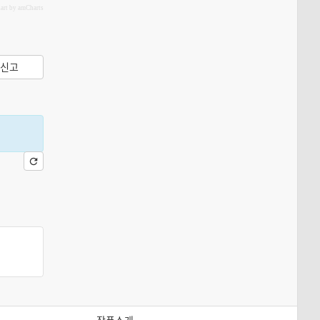
hart by amCharts
신고