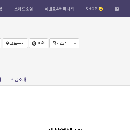
상
스레드소설
이벤트&커뮤니티
SHOP
숏코드복사
후원
작가소개
+
피
작품소개