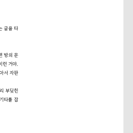
는 글을 타
편 방의 문
이런 거야.
앉아서 자판
저리 부딪힌
 기타를 잡