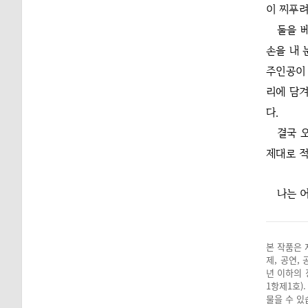
이 찌푸려
둘을 
손을 내 
주인공이 
리에 담겨
다.
결국 
제대로 적
나는 
본 작품은 
제, 공연,
년 이하의 
1항제1호)
물을 수 있