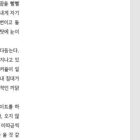
 땀을 뻘뻘
 내게 자기
몇번이고 들
 탓에 눈이
쓰다듬는다.
 지나고 있
 커플이 일
 내 침대가
망적인 까닭
바이트를 하
, 오지 않
이 이따금씩
 울 것 같