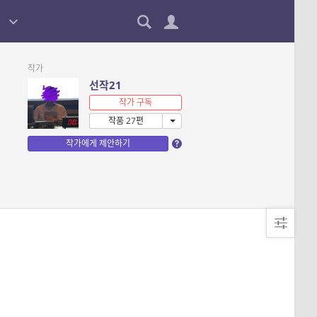
작가
선작21
작가 구독
작품 27편
작가에게 제안하기