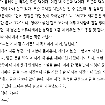
가 흘러오는 벽과는 다른 벽이다. 이건 내 오른쪽 벽이다. 오른쪽 벽
생이 하나 살고 있다. 무슨 고시를 치는지는 알 수 없는데, 통 짐작할
때문이다. “탑에 갱킹을 가면 봇이 죽어난다”느니, “서포터 새끼들은
만 존나 크다”느니, 영어가 섞인 걸로 보아서 외무고시임에 틀림 없다
면, 저 청년은 커뮤니케이션 능력을 조금 더 키우는 것도 좋을 것 같다
라 사이에서 소통하는 직종 아닌가.
저씨는 기타 잘 치거든? 니 목소리가 더 커, 병신아.”
머에서 다른 누군가의 고함이 들려온다. 새되고 높은 고함으로 봐선 내
다. 방금 문을 박차고 나가 내 흥을 깨어버린 사람이기도 하다. 또한
문학이 아니라 웹에 연재하는 소설을 쓴다. 여자 한 명을 남자 여럿이 
기이다. 글을 쓰는 시간보다 다른 사람과 술 마시는 시간이 더 많은
럼에도 글은 나보다 많이 쓴다. 나는 지금, 죽음을 무릅쓰고 글을 쓰는
 넘겼다. 그녀는 필시 원고를 다 끝냈으리라.
기침이 나온다.
 콜록.”