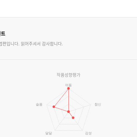
멘트
엽편입니다. 읽어주셔서 감사합니다.
작품성향평가
어둠
슬픔
참신
달달
감성