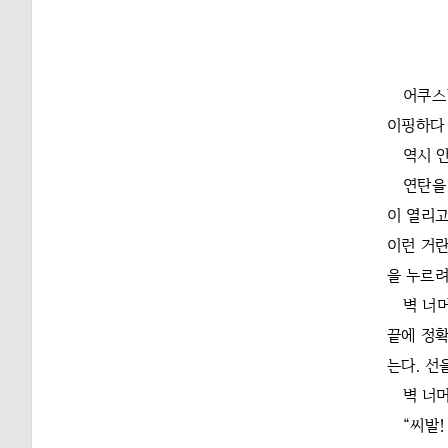
어쿠스
이핑하다 
역시 안
연탄을
이 열리고
이런 거란
을 누르려
벽 너
끝에 정확
는다. 선
벽 너
“씨발!