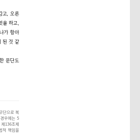
감고, 오른
엇을 하고,
하나가 항아
 된 것 같
 한 문단도
 무단으로 복
 경우에는 5
 제136조제
 법적 책임을