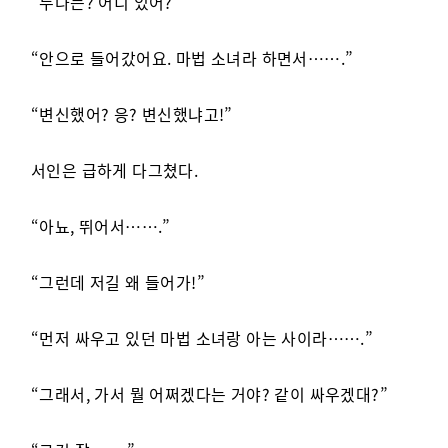
“누나는? 어디 있어?”
“안으로 들어갔어요. 마법 소녀라 하면서…….”
“변신했어? 응? 변신했냐고!”
서인은 급하게 다그쳤다.
“아뇨, 뛰어서…….”
“그런데 저길 왜 들어가!”
“먼저 싸우고 있던 마법 소녀랑 아는 사이라…….”
“그래서, 가서 뭘 어쩌겠다는 거야? 같이 싸우겠대?”