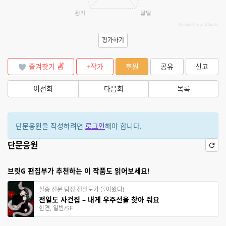
광기
달달
JS chart by amCharts
평가하기
즐겨찾기
+작가
후원
공유
신고
이전회
다음회
목록
단문응원을 작성하려면
로그인
해야 합니다.
단문응원
브릿G 편집부가 추천하는 이 작품도 읽어보세요!
실종 전문 탐정 전일도가 돌아왔다!
전일도 사건집 – 내게 우주선을 찾아 줘요
한켠, 일반/SF