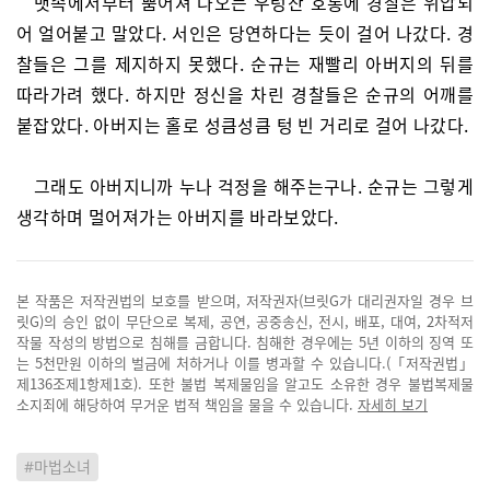
뱃속에서부터 뿜어져 나오는 우렁찬 호통에 경찰은 위압되
어 얼어붙고 말았다. 서인은 당연하다는 듯이 걸어 나갔다. 경
찰들은 그를 제지하지 못했다. 순규는 재빨리 아버지의 뒤를
따라가려 했다. 하지만 정신을 차린 경찰들은 순규의 어깨를
붙잡았다. 아버지는 홀로 성큼성큼 텅 빈 거리로 걸어 나갔다.
그래도 아버지니까 누나 걱정을 해주는구나. 순규는 그렇게
생각하며 멀어져가는 아버지를 바라보았다.
본 작품은 저작권법의 보호를 받으며, 저작권자(브릿G가 대리권자일 경우 브
릿G)의 승인 없이 무단으로 복제, 공연, 공중송신, 전시, 배포, 대여, 2차적저
작물 작성의 방법으로 침해를 금합니다. 침해한 경우에는 5년 이하의 징역 또
는 5천만원 이하의 벌금에 처하거나 이를 병과할 수 있습니다.(「저작권법」
제136조제1항제1호). 또한 불법 복제물임을 알고도 소유한 경우 불법복제물
소지죄에 해당하여 무거운 법적 책임을 물을 수 있습니다.
자세히 보기
#마법소녀