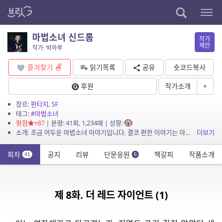
마법소녀 신드롬
작가
제안
작가: 박하루
즐겨찾기
읽기목록
공유
숏코드복사
후원
작가소개
+
장르:
판타지
,
SF
태그:
#마법소녀
평점
×87
| 분량: 41회, 1,234매 | 성향:
소개: 조금 어두운 마법소녀 이야기입니다. 결코 편한 이야기는 아닐 거예요. 어느날 갑자기 소녀들이 마법소녀로 선택되기 시작해요. 그리고 적들과 싸우게 되죠. 하지만 이곳은 현대 대한민국...
더보기
회차
공지
리뷰
단문응원
책갈피
작품소개
41
6
제 8화. 더 레드 자이언트 (1)