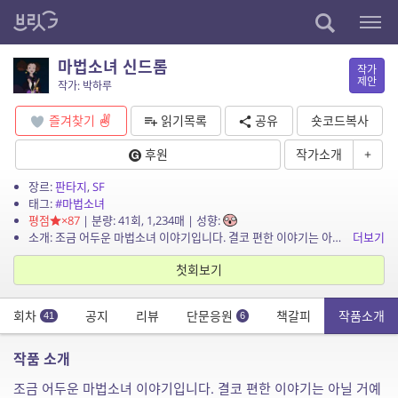
마법소녀 신드롬
작가
제안
작가: 박하루
즐겨찾기
읽기목록
공유
숏코드복사
후원
작가소개
+
장르:
판타지
,
SF
태그:
#마법소녀
평점
×87
| 분량: 41회, 1,234매 | 성향:
소개: 조금 어두운 마법소녀 이야기입니다. 결코 편한 이야기는 아닐 거예요. 어느날 갑자기 소녀들이 마법소녀로 선택되기 시작해요. 그리고 적들과 싸우게 되죠. 하지만 이곳은 현대 대한민국...
더보기
첫회보기
회차
공지
리뷰
단문응원
책갈피
작품소개
41
6
작품 소개
조금 어두운 마법소녀 이야기입니다. 결코 편한 이야기는 아닐 거예