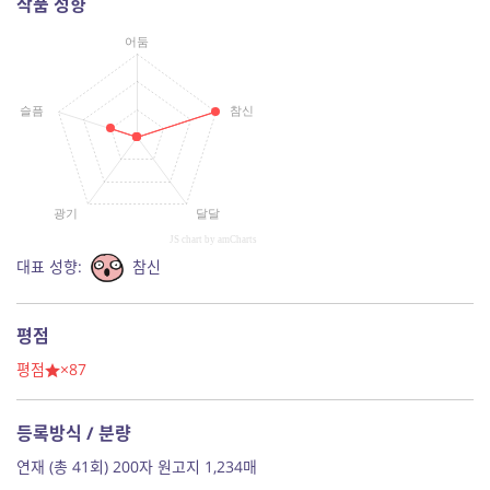
작품 성향
어둠
슬픔
참신
광기
달달
JS chart by amCharts
대표 성향:
참신
평점
평점
×87
등록방식 / 분량
연재 (총 41회) 200자 원고지 1,234매