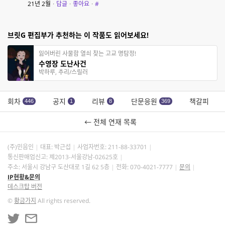
21년 2월
·
답글
·
좋아요
·
#
브릿G 편집부가 추천하는 이 작품도 읽어보세요!
잃어버린 사물함 열쇠 찾는 고교 명탐정!
수영장 도난사건
박하루, 추리/스릴러
회차
공지
리뷰
단문응원
책갈피
446
1
8
369
← 전체 연재 목록
(주)민음인
대표: 박근섭
사업자번호:
211-88-33701
통신판매업신고: 제2013-서울강남-02625호
주소: 서울시 강남구 도산대로 1길 62 5층
전화: 070-4021-7777
문의
IP현황&문의
데스크탑 버전
©
황금가지
All rights reserved.