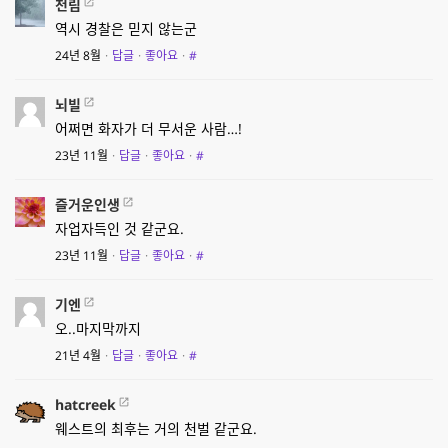
천림
역시 경찰은 믿지 않는군
24년 8월
·
답글
·
좋아요
·
#
뇌빌
어쩌면 화자가 더 무서운 사람…!
23년 11월
·
답글
·
좋아요
·
#
즐거운인생
자업자득인 것 같군요.
23년 11월
·
답글
·
좋아요
·
#
기엔
오..마지막까지
21년 4월
·
답글
·
좋아요
·
#
hatcreek
웨스트의 최후는 거의 천벌 같군요.