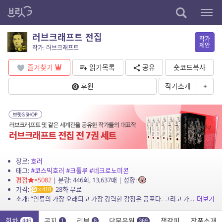
러브크래프트 전집
작가
제안
작가: 러브크래프트
즐겨찾기
읽기목록
공유
숏코드복사
후원
작가소개
+
장르:
호러
태그:
#코스믹호러
#크툴루
#네크로노미콘
평점
×5082
| 분량: 446회, 13,637매 | 성향:
가격:
28화 무료
418
소개: “인류의 가장 오래되고 가장 강력한 감정은 공포다. 그리고 가장 오래되고 가장 강력한 공포는 미지의 것에 대한 공포다.” –H. P. 러브크래프트 에드거 앨런 포와 함께 공포 문학...
더보기
회차
공지
리뷰
단문응원
책갈피
작품소개
446
1
8
369