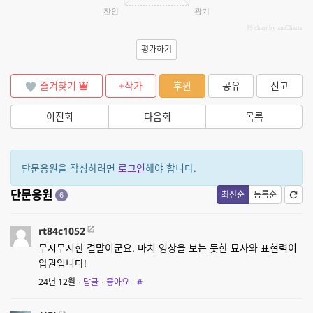
잔인
광기
JS chart by amCharts
평가하기
즐겨찾기
+작가
후원
공유
신고
이전회
다음회
목록
단문응원을 작성하려면
로그인
해야 합니다.
단문응원
최신순
등록순
6
rt84c1052
무시무시한 결말이군요. 마치 영상을 보는 듯한 묘사와 표현력이
압권입니다!
24년 12월
·
답글
·
좋아요
·
#