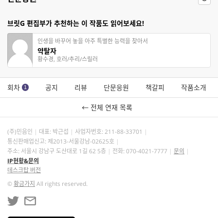
브릿G 편집부가 추천하는 이 작품도 읽어보세요!
인생을 바꾸어 놓을 아주 특별한 능력을 찾아서
약탈자
황수경, 호러/추리/스릴러
회차
공지
리뷰
단문응원
책갈피
작품소개
1
← 전체 연재 목록
(주)민음인
대표: 박근섭
사업자번호:
211-88-33701
통신판매업신고: 제2013-서울강남-02625호
주소: 서울시 강남구 도산대로 1길 62 5층
전화: 070-4021-7777
문의
IP현황&문의
데스크탑 버전
©
황금가지
All rights reserved.