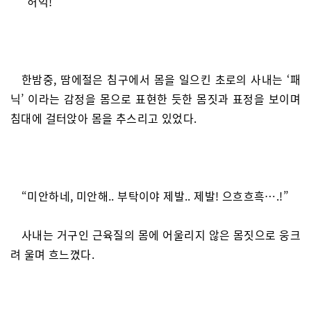
“허억!”
한밤중, 땀에절은 침구에서 몸을 일으킨 초로의 사내는 ‘패
닉’ 이라는 감정을 몸으로 표현한 듯한 몸짓과 표정을 보이며
침대에 걸터앉아 몸을 추스리고 있었다.
“미안하네, 미안해.. 부탁이야 제발.. 제발! 으흐흐흑….!”
사내는 거구인 근육질의 몸에 어울리지 않은 몸짓으로 웅크
려 울며 흐느꼈다.