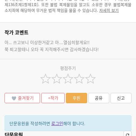
제136조제1항제1호). 또한 불법 복제물임을 알고도 소유한 경우 불법복제물
소지죄에 해당하여 무거운 법적 책임을 물을 수 있습니다.
자세히 보기
작가 코멘트
아… 쓰고보니 이상한거같고 아….열심히할게요!!
쭉 퇴고할테니 오타 꼭 지적해주시면 감사하겠습니다!
평점주기
즐겨찾기
+작가
후원
공유
신고
단문응원을 작성하려면
로그인
해야 합니다.
단문응원