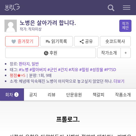
노병은 살아가려 합니다.
작가
제안
작가: 작자미상
즐겨찾기
읽기목록
공유
숏코드복사
후원
작가소개
+
장르:
판타지
,
일반
태그:
#노병
#할아버지
#군인
#간지
#치유
#힐링
#성장물
#PTSD
평점
×5
| 분량: 1회, 9매
소개: 체념에 익숙해진 노병이 마지막으로 놓고싶지 않았던 하나.
더보기
회차
공지
리뷰
단문응원
책갈피
작품소개
1
프롤로그.