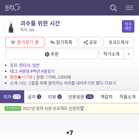
괴수를 위한 시간
작가
제안
작가: ON
즐겨찾기
읽기목록
공유
숏코드복사
후원
작가소개
+
장르:
판타지
,
일반
태그:
#현대
#액션
#꿈일기
평점
×1778
| 분량: 179회, 3,850매
소개: 나는 그들을 위해 꿈이라는 자리를 내어주기로 했다.
더보기
회차
공지
리뷰
단문응원
책갈피
작품소개
179
3
6
141
2021년 창작 지원 프로젝트 선정작🏆
추천셀렉션
+7