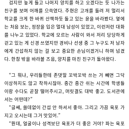
검지만 높게 들고 나머지 양치를 하고 오겠다는 듯 나가는
친구를 보며 어깨를 으쓱였다. 주현은 고개를 돌려 저 멀리서
학교를 크게 한 바퀴 산책하듯 돌고 있는 윤을 바라봤다. 옆에
는 처음 보는, 정장을 입은 멀대 남성이 있었고, 이런저런 대화
를 나누고 있었다. 학교에 모르는 사람이 와서 저리 당당하게
걷고 있는 게 신경 쓰였지만 경비나 선생 중 그 누구도 저 남자
에게 간섭하지 않는 걸 보고 중요한 손님이겠거니 하며 넘겼
다. 한참 밖을 바라볼 즈음, 양치를 마친 친구가 돌아왔다.
“그 뭐냐, 우리들한테 존댓말 꼬박꼬박 쓰는 거 빼면 그닥
이상하지도 않고 착하시잖아. 중간 중간 쉬는 시간에 학생들
이랑 수다도 곧잘 떨어주시고, 머릿결도 대박 좋고. 도서관에
서는 어떤데?”
“글쎄, 쓸데없이 간섭 안 하셔서 좋아. 그리고 가끔 육포 가
지고 오시는데 그거 맛있어.”
“뭔데, 얼굴이나 성격보단 육포가 더 좋은 거야? 파는 육포