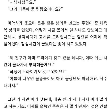
“…남자셨군요.”
“그거 때문에 물 뿌렸으려나요?”
머쓱하게 웃으며 윤은 젖은 상의를 벗고는 주현이 준 체육
복 상의를 입었다. 어떻게 사람 몸에서 털 하나도 안보이고 매
끈하냐. 생각하다가 고개를 도리질치고는 담요를 어깨에 홱
덮어줬다. 점심시간이 끝났다는 종이 치고 있었다.
“제 친구가 아마 드라이기 갖고 있을 테니까, 이따 쉬는 시
간에 올라가서 부탁해볼게요.”
“학생이 드라이기도 갖고 있어요?”
“여름에 더우면 물총놀이도 하고 물장난도 하잖아요. 식수
대에서.”
그런 거 하면 머리 젖는데, 대충 싼 거 하나 사서 머리 말리
고 하는 거죠. 어깨를 으쓱인 주현은 저 멀리 던져진 젖은 긴팔