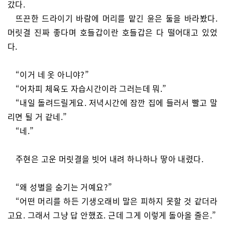
갔다.
뜨끈한 드라이기 바람에 머리를 맡긴 윤은 둘을 바라봤다.
머릿결 진짜 좋다며 호들갑이란 호들갑은 다 떨어대고 있었
다.
“이거 네 옷 아니야?”
“어차피 체육도 자습시간이라 그러는데 뭐.”
“내일 돌려드릴게요. 저녁시간에 잠깐 집에 들러서 빨고 말
리면 될 거 같네.”
“네.”
주현은 고운 머릿결을 빗어 내려 하나하나 땋아 내렸다.
“왜 성별을 숨기는 거예요?”
“어떤 머리를 하든 기생오래비 말은 피하지 못할 것 같더라
고요. 그래서 그냥 답 안했죠. 근데 그게 이렇게 돌아올 줄은.”