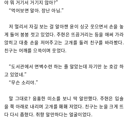
야 뭐 거기서 거기지 않아?”
“먹어보면 알아. 장난 아님.”
저 멀리서 자길 보는 걸 알아챈 윤이 싱긋 웃으면서 손을 높
게 들어 붕붕 젓고 있었다. 주현은 뜨끔거리는 등을 애써 가라
앉히고 대충 손을 저어주고는 고개를 돌려 친구를 바라봤다.
친구는 어깨를 으쓱이며 웃었다.
“도서관에서 면벽수련 하는 줄 알았는데 자기만 눈 호강 하
고 있었네.”
“무슨 소리야.”
말 그대로? 음흉한 미소를 보니 딱 알만했다. 주현은 입술
을 쭉 아래로 내리며 고개를 홰홰 저었다. 친구는 눈을 크게 뜨
다 다시 좁혔다. 취향 알만하다는 얼굴이었다.