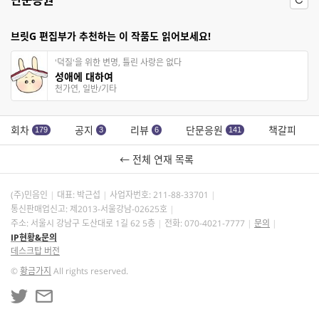
브릿G 편집부가 추천하는 이 작품도 읽어보세요!
'덕질'을 위한 변명, 틀린 사랑은 없다
성애에 대하여
천가연, 일반/기타
회차
공지
리뷰
단문응원
책갈피
179
3
6
141
← 전체 연재 목록
(주)민음인
대표: 박근섭
사업자번호:
211-88-33701
통신판매업신고: 제2013-서울강남-02625호
주소: 서울시 강남구 도산대로 1길 62 5층
전화: 070-4021-7777
문의
IP현황&문의
데스크탑 버전
©
황금가지
All rights reserved.