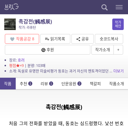
촉감전(觸感展)
작가
제안
작가: 라퓨탄
작품공감
8
읽기목록
공유
숏코드복사
후원
작가소개
+
장르:
호러
평점
×9
| 분량: 103매
소개: 독설로 유명한 미술비평가 동호는 과거 자신의 멘토격이었던 지돈의 전화를 받고 그를 찾아간다. 그리고 어느새 조각가로 변신한 그의 작품을 감상하게 되는데….
더보기
작품
추천
리뷰
단문응원
책갈피
작품소개
1
1
2
촉감전(觸感展)
처음 그의 전화를 받았을 때, 동호는 심드렁했다. 낯선 번호