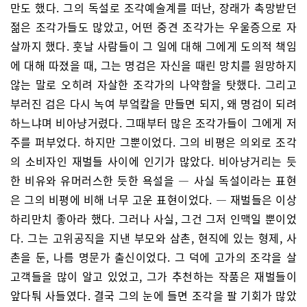
만도 했다. 그의 독설로 조각예술계를 떠난, 장래가 촉망받던
젊은 조각가들도 많았고, 어떤 중견 조각가는 우울증으로 자
살까지 했다. 훗날 사람들이 그 일에 대해 그에게 도의적 책임
에 대해 따졌을 때, 그는 명검은 자신을 때린 망치를 원망하지
않는 말로 오히려 자살한 조각가의 나약함을 탓했다. 그리고
부러진 검은 다시 녹여 부엌칼을 만들면 되지, 왜 명검이 되려
하느냐며 비아냥거렸다. 그때부터 많은 조각가들이 그에게 저
주를 퍼부었다. 하지만 그뿐이었다. 그의 비평은 의외로 조각
의 소비자인 재벌들 사이에 인기가 많았다. 비아냥거리는 듯
한 비유와 유머러스한 듯한 욕설을 ― 사실 독설이라는 표현
은 그의 비평에 비해 너무 고운 표현이었다. ― 재벌들은 이상
하리만치 좋아라 했다. 그러나 사실, 그건 그저 인맥일 뿐이었
다. 그는 고위공직을 지낸 부모와 삼촌, 현직에 있는 형제, 사
촌을 둔, 나름 명문가 출신이었다. 그 덕에 고가의 조각을 살
고객들을 많이 알고 있었고, 그가 추천하는 작품은 재벌들이
앞다퉈 사들였다. 결국 그의 눈에 들면 조각을 팔 기회가 많았