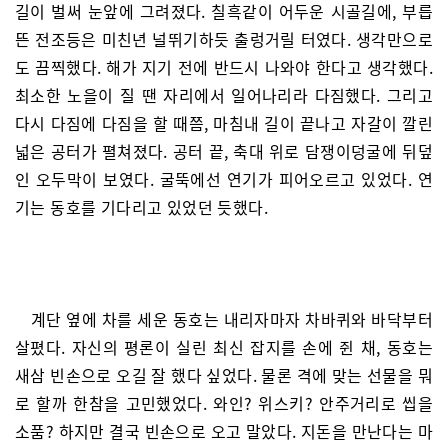
길이 벌써 눈앞에 그려졌다. 칠흑같이 어두운 시골길에, 부릅
뜬 전조등은 미친년 널뛰기하듯 출렁거릴 터였다. 생각만으로
도 끔찍했다. 해가 지기 전에 반드시 나와야 한다고 생각했다.
최소한 노을이 질 땐 자리에서 일어나리라 다짐했다. 그리고
다시 다짐에 다짐을 할 때쯤, 마침내 길이 끝나고 자갈이 깔린
넓은 공터가 펼쳐졌다. 공터 끝, 축대 위로 담쟁이덩굴에 뒤덮
인 오두막이 보였다. 굴뚝에선 연기가 피어오르고 있었다. 연
기는 동호를 기다리고 있었던 듯했다.
계단 옆에 차를 세운 동호는 내리자마자 차바퀴와 바닥부터
살폈다. 자신의 평론이 실린 최신 잡지를 손에 쥔 채, 동호는
새삼 빈손으로 오길 잘 했다 싶었다. 물론 격에 맞는 선물을 뭐
로 할까 한참을 고민했었다. 와인? 위스키? 안주거리로 씹을
소품? 하지만 결국 빈손으로 오고 말았다. 지돈을 만난다는 마