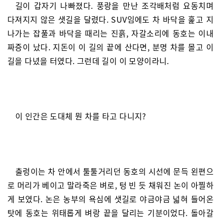
길이 갑자기 나빠졌다. 풍랑을 만난 조각배처럼 요동치며
다져지지 않은 샛길을 달렸다. SUV임에도 차 바닥을 훑고 지
나가는 잡풀과 바닥을 때리는 진흙, 자갈소리에 동호는 이내
짜증이 났다. 지돈이 이 길의 끝에 산다면, 분명 차를 몰고 이
길을 다녔을 터였다. 그런데 길이 이 모양이라니.
이 인간은 도대체 뭔 차를 타고 다니지?
출렁이는 차 안에서 툴툴거리던 동호의 시선에 문득 왼편으
로 머리가 베이고 말라죽은 벼로, 텅 빈 듯 채워진 논이 아찔하
게 보였다. 논은 농부의 욕심에 샛길로 야금야금 넓혀 들어온
탓에 동호는 위태롭게 벼랑 끝을 달리는 기분이었다. 돌아갈