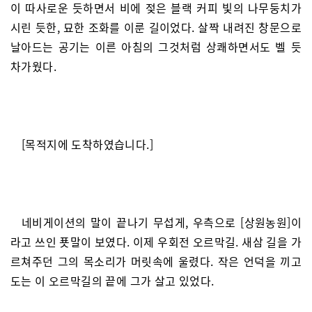
이 따사로운 듯하면서 비에 젖은 블랙 커피 빛의 나무둥치가
시린 듯한, 묘한 조화를 이룬 길이었다. 살짝 내려진 창문으로
날아드는 공기는 이른 아침의 그것처럼 상쾌하면서도 벨 듯
차가웠다.
[목적지에 도착하였습니다.]
네비게이션의 말이 끝나기 무섭게, 우측으로 [상원농원]이
라고 쓰인 푯말이 보였다. 이제 우회전 오르막길. 새삼 길을 가
르쳐주던 그의 목소리가 머릿속에 울렸다. 작은 언덕을 끼고
도는 이 오르막길의 끝에 그가 살고 있었다.