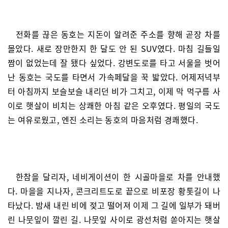
전화를 끊은 동호는 지돈이 알려준 주소를 향해 곧장 차를
몰았다. 새로 장만한지 한 달도 안 된 SUV였다. 마침 길들일
짬이 없었는데 잘 됐다 싶었다. 강변도로를 타고 서울을 벗어
난 동호는 국도를 타면서 가속페달을 꾹 밟았다. 어제저녁부
터 아침까지 보슬보슬 내리던 비가 그치고, 이제 막 먹구름 사
이로 햇살이 비치는 상쾌한 아침 같은 오후였다. 평일의 국도
는 여유로웠고, 엔진 소리는 동호의 마음처럼 경쾌했다.
한참을 달리자, 네비게이션이 한 시골마을로 차를 안내했
다. 마을을 지나자, 콘크리트도로 끝으로 비포장 황톳길이 나
타났다. 밤새 내린 비에 젖고 떨어져 이제 그 길에 일부가 돼버
린 나뭇잎이 깔린 길. 나뭇잎 사이로 광선처럼 쏟아지는 햇살