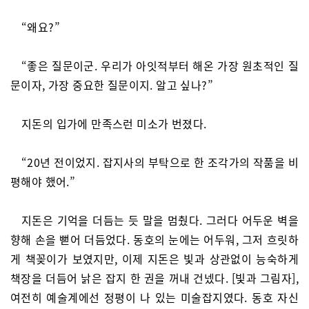
“왜요?”
“좋은 질문이군. 우리가 아잇적부터 해온 가장 원초적인 질
문이자, 가장 중요한 질문이지. 알고 싶나?”
지돈의 입가에 만족스런 미소가 번졌다.
“20년 전이었지. 잡지사의 부탁으로 한 조각가의 작품을 비
평해야 했어.”
지돈은 기억을 더듬는 듯 말을 멈췄다. 그러다 어두운 벽을
향해 손을 뻗어 더듬었다. 동호의 눈에는 어두워, 그저 흐릿하
게 책꽂이가 보였지만, 이제 지돈은 빛과 상관없이 능숙하게
책장을 더듬어 낡은 잡지 한 권을 꺼내 건넸다. [빛과 그림자],
여전히 예술계에선 정평이 나 있는 미술잡지였다. 동호 자신