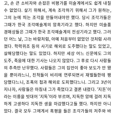
고, 손 큰 소비자와 손잡은 비평가를 미술계에서도 쉽게 내칠
수 없었다. 살기 위해서, 계속 조각하기 위해서 그가 원하는,
그의 눈에 띄는 조각을 만들어내야만 했다. 당시 조각가들은
그때가 한국 조각예술계의 암흑기라고 했다. 하지만 미술품
경매상들은 그때가 한국 조각예술계의 전성기라고 했다. 그러
던 어느 날, 그는 바람처럼, 아예 처음부터 없었던 것처럼 사라
졌다. 학력위조 등의 사기로 해외로 도주했다는 말도 있었고,
살해당했다는 말도 있었다. 하지만 세상 어느 신문에도 그의
도주, 죽음에 대한 기사는 나오지 않았다. 그 후로 다시 사람들
의 추측만 난무했다. 사람들은 그의 집안이 좋아 보도가 안 됐
을 뿐이라느니, 친척들이 비리에 연루되면서 재벌들한테 팽
당했다느니, 조폭의 첩과 해외로 도피했다느니. 그리고 3년이
지나자, 사람들은 마침내 그가 죽었다고 결론 내렸다. ‘지돈’이
라는 이름을 빗대어 ‘지독’이라 부르며, 지독한 암에 걸려 지독
하게 고생하다 지독한 생을 마감했다고들 했다. 하지만 아니
었다. 결국 모두 그에게서 혹평을 들은 조각가들의 저주와 바