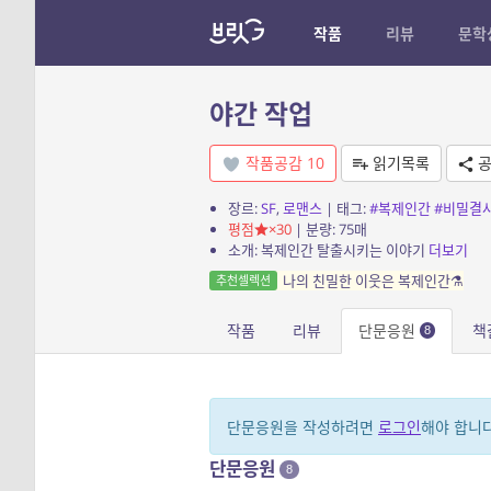
작품
리뷰
문학
야간 작업
작품공감
10
읽기목록
공
장르:
SF
,
로맨스
| 태그:
#복제인간
#비밀결
평점
×30
| 분량: 75매
소개: 복제인간 탈출시키는 이야기
더보기
나의 친밀한 이웃은 복제인간⚗️
추천셀렉션
작품
리뷰
단문응원
책
8
단문응원을 작성하려면
로그인
해야 합니다
단문응원
8