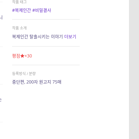
작품 태그
#복제인간
#비밀결사
니
작품 소개
복제인간 탈출시키는 이야기
더보기
평점
×30
등록방식 / 분량
중단편, 200자 원고지 75매
는