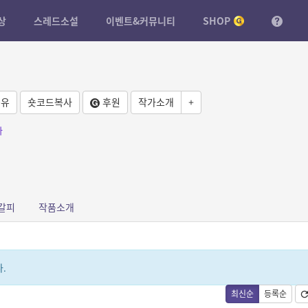
상
스레드소설
이벤트&커뮤니티
SHOP
유
숏코드복사
후원
작가소개
+
사
갈피
작품소개
.
최신순
등록순