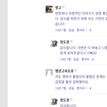
렝고
반문화나 저항적인 이야기가 엄청 좋은
다. 감시를 피하기 위해 쓰는 가면이 
습니다.
19년 7월
·
답글
·
좋아요
1
·
#
정도경
감사합니다. 가면은 다 써놓고 나
밌게 보아주셨다니 기뻐요!
19년 7월
·
답글
·
좋아요
·
#
펭귄고속도로
저도 행위가 불법이지 불법인 존재는 
감정을 훨씬 강화했어요.
19년 7월
·
답글
·
좋아요
1
·
#
정도경
감사합니다!