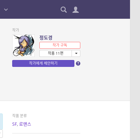
작가
정도경
작가 구독
작품 11편
작가에게 제안하기
작품 분류
SF
,
로맨스