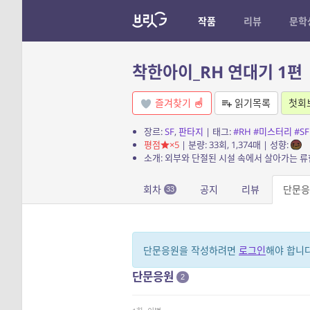
작품
리뷰
문학
착한아이_RH 연대기 1편
즐겨찾기
읽기목록
첫회
장르:
SF
,
판타지
| 태그:
#RH
#미스터리
#SF
평점
×5
| 분량: 33회, 1,374매 | 성향:
회차
공지
리뷰
단문
33
단문응원을 작성하려면
로그인
해야 합니다
단문응원
2