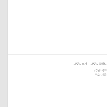
브릿G 소개
·
브릿G 둘러보
(주)민음인
주소: 서울