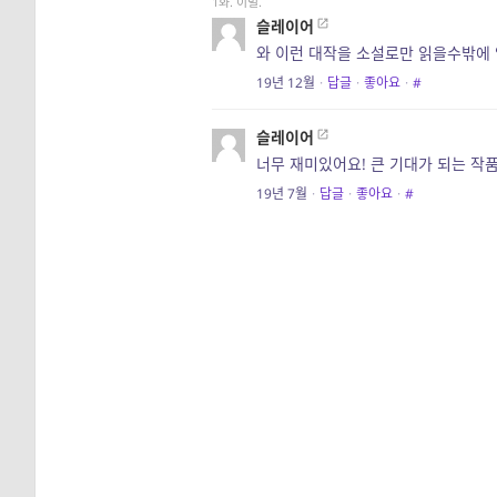
1화. 이별.
슬레이어
와 이런 대작을 소설로만 읽을수밖에 
19년 12월
·
답글
·
좋아요
·
#
슬레이어
너무 재미있어요! 큰 기대가 되는 작품
19년 7월
·
답글
·
좋아요
·
#