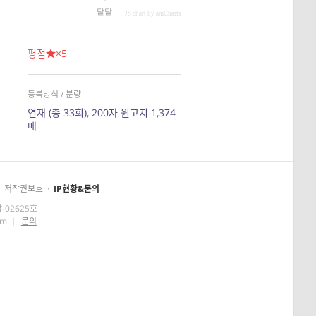
달달
JS chart by amCharts
평점
×5
등록방식 / 분량
연재 (총 33회), 200자 원고지 1,374
매
저작권보호
·
IP현황&문의
-02625호
om
|
문의