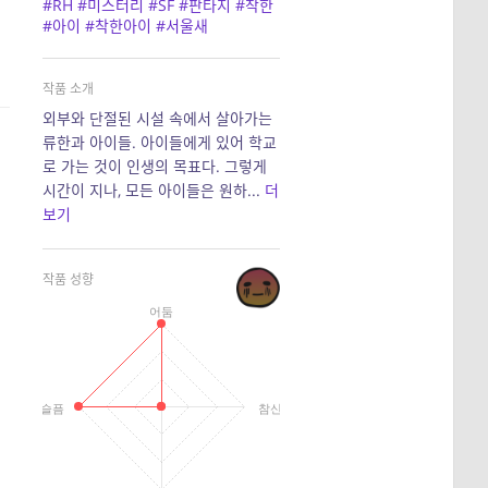
#RH
#미스터리
#SF
#판타지
#착한
#아이
#착한아이
#서울새
작품 소개
외부와 단절된 시설 속에서 살아가는
류한과 아이들. 아이들에게 있어 학교
로 가는 것이 인생의 목표다. 그렇게
시간이 지나, 모든 아이들은 원하...
더
보기
작품 성향
어둠
슬픔
참신