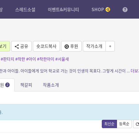
상
스레드소설
이벤트&커뮤니티
SHOP
보기
공유
숏코드복사
후원
작가소개
+
#판타지
#착한
#아이
#착한아이
#서울새
소개: 외부와 단절된 시설 속에서 살아가는 류한과 아이들. 아이들에게 있어 학교로 가는 것이 인생의 목표다. 그렇게 시간이 지나, 모든 아이들은 원하는 대로 학교에 갔지만, 류한만 학교...
더보
응원
책갈피
작품소개
2
.
최신순
등록순