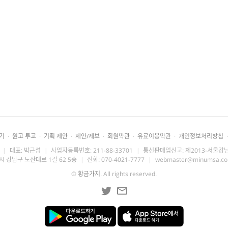
기
·
원고 투고
·
기획 제안
·
제안/제보
·
회원약관
·
유료이용약관
·
개인정보처리방침
·
|
대표: 박근섭
|
사업자등록번호: 211-88-33701
|
통신판매업신고: 제2013-서울강남
시 강남구 도산대로 1길 62 5층
|
전화: 070-4021-7777
|
webmaster@minumsa.c
©
황금가지
. All rights reserved.