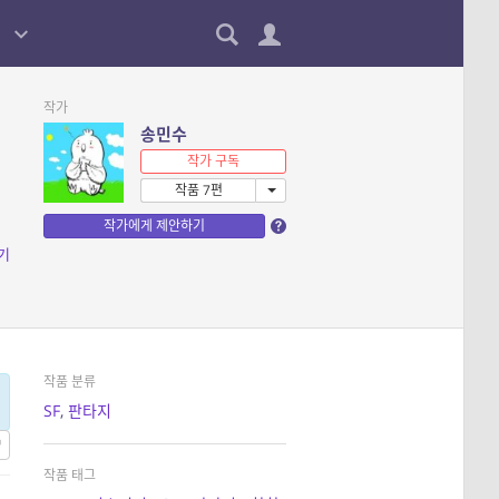
작가
송민수
작가 구독
작품 7편
작가에게 제안하기
기
작품 분류
SF
,
판타지
작품 태그