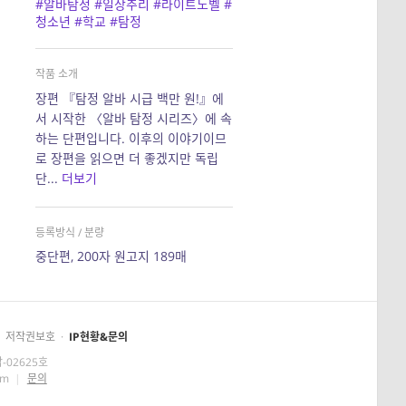
#알바탐정
#일상추리
#라이트노벨
#
청소년
#학교
#탐정
작품 소개
장편 『탐정 알바 시급 백만 원!』에
서 시작한 〈알바 탐정 시리즈〉에 속
하는 단편입니다. 이후의 이야기이므
로 장편을 읽으면 더 좋겠지만 독립
단...
더보기
등록방식 / 분량
중단편, 200자 원고지 189매
저작권보호
·
IP현황&문의
-02625호
om
|
문의