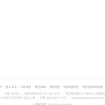
기
·
원고 투고
·
기획 제안
·
제안/제보
·
회원약관
·
유료이용약관
·
개인정보처리방침
·
|
대표: 박근섭
|
사업자등록번호: 211-88-33701
|
통신판매업신고: 제2013-서울강남
시 강남구 도산대로 1길 62 5층
|
전화: 070-4021-7777
|
webmaster@minumsa.c
©
황금가지
. All rights reserved.