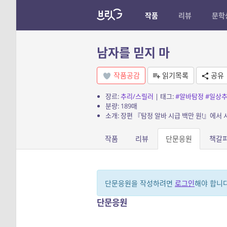
작품
리뷰
문학
남자를 믿지 마
작품공감
읽기목록
공유
장르:
추리/스릴러
| 태그:
#알바탐정
#일상
분량: 189매
작품
리뷰
단문응원
책갈
단문응원을 작성하려면
로그인
해야 합니다
단문응원