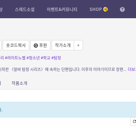
상
스레드소설
이벤트&커뮤니티
SHOP
숏코드복사
후원
작가소개
+
추리
#라이트노벨
#청소년
#학교
#탐정
소개: 장편 『탐정 알바 시급 백만 원!』에서 시작한 〈알바 탐정 시리즈〉에 속하는 단편입니다. 이후의 이야기이므로 장편을 읽으면 더 좋겠지만 독립 단편으로도 읽을 수 있도록 신경 썼습니...
더보
피
작품소개
.