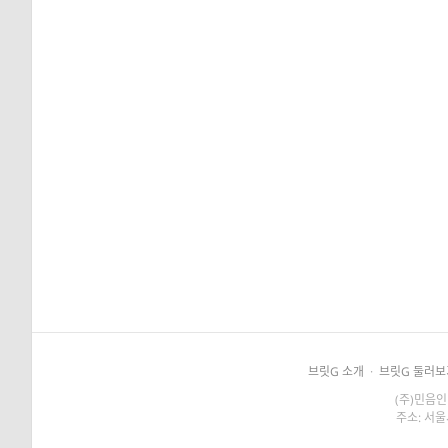
브릿G 소개
·
브릿G 둘러보
(주)민음인
주소: 서울