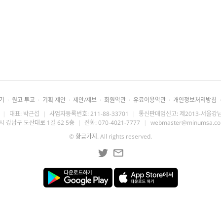
기
·
원고 투고
·
기획 제안
·
제안/제보
·
회원약관
·
유료이용약관
·
개인정보처리방침
·
|
대표: 박근섭
|
사업자등록번호: 211-88-33701
|
통신판매업신고: 제2013-서울강남
시 강남구 도산대로 1길 62 5층
|
전화: 070-4021-7777
|
webmaster@minumsa.c
©
황금가지
. All rights reserved.