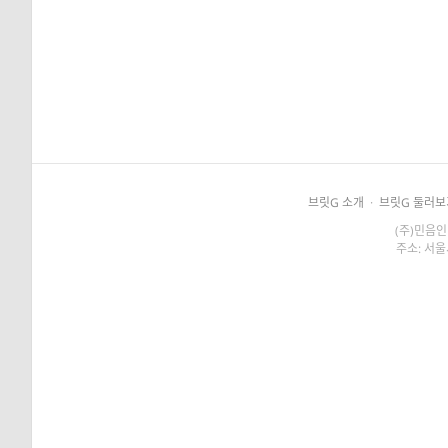
브릿G 소개
·
브릿G 둘러보
(주)민음인
주소: 서울