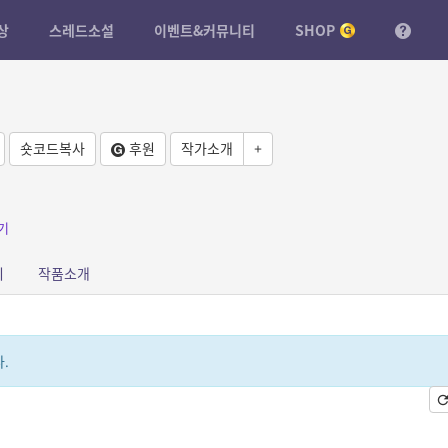
상
스레드소설
이벤트&커뮤니티
SHOP
숏코드복사
후원
작가소개
+
기
피
작품소개
.