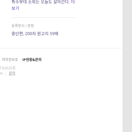
특수부대 소위는 오늘도 살아간다.
더
보기
등록방식 / 분량
중단편, 200자 원고지 59매
저작권보호
·
IP현황&문의
-02625호
om
|
문의