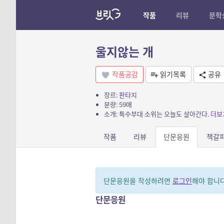
작품
리뷰
문학
울지않는 개
작품공감
읽기목록
공유
장르:
판타지
분량: 59매
소개: 특수부대 소위는 오늘도 살아간다.
더보
작품
리뷰
단문응원
책갈
단문응원을 작성하려면
로그인
해야 합니다
단문응원