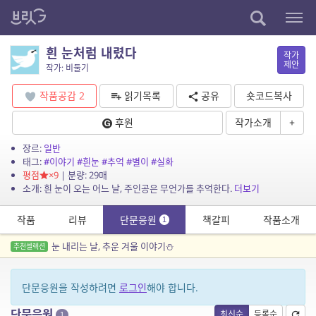
흰 눈처럼 내렸다
작가
제안
작가: 비둘기
작품공감
2
읽기목록
공유
숏코드복사
후원
작가소개
+
장르:
일반
태그:
#이야기
#흰눈
#추억
#별이
#실화
평점
×9
| 분량: 29매
소개: 흰 눈이 오는 어느 날, 주인공은 무언가를 추억한다.
더보기
작품
리뷰
단문응원
책갈피
작품소개
1
눈 내리는 날, 추운 겨울 이야기⛄
추천셀렉션
단문응원을 작성하려면
로그인
해야 합니다.
단문응원
최신순
등록순
1