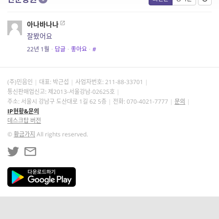
아나바나나
잘봤어요
22년 1월
·
답글
·
좋아요
·
#
(주)민음인
대표: 박근섭
사업자번호:
211-88-33701
통신판매업신고: 제2013-서울강남-02625호
주소: 서울시 강남구 도산대로 1길 62 5층
전화: 070-4021-7777
문의
IP현황&문의
데스크탑 버전
©
황금가지
All rights reserved.