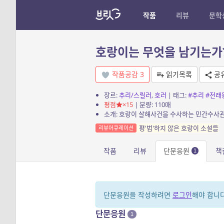
작품
리뷰
문학
호랑이는 무엇을 남기는가
작품공감
3
읽기목록
공
장르:
추리/스릴러
,
호러
| 태그:
#추리
#전래
평점
×15
| 분량: 110매
소개: 호랑이 살해사건을 수사하는 민간수사관
평'범'하지 않은 호랑이 소설들
리뷰어큐레이션
작품
리뷰
단문응원
책
1
단문응원을 작성하려면
로그인
해야 합니다
단문응원
1