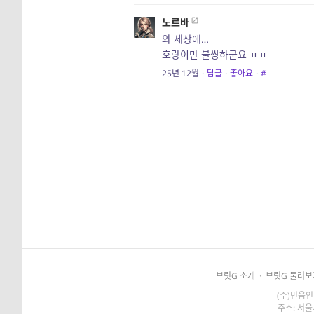
노르바
와 세상에…
호랑이만 불쌍하군요 ㅠㅠ
25년 12월
·
답글
·
좋아요
·
#
브릿G 소개
·
브릿G 둘러보
(주)민음인
주소: 서울