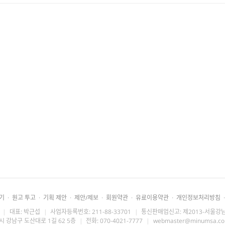
기
·
원고 투고
·
기획 제안
·
제안/제보
·
회원약관
·
유료이용약관
·
개인정보처리방침
·
|
대표: 박근섭
|
사업자등록번호: 211-88-33701
|
통신판매업신고: 제2013-서울강남
시 강남구 도산대로 1길 62 5층
|
전화: 070-4021-7777
|
webmaster@minumsa.c