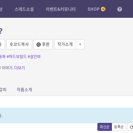
상
스레드소설
이벤트&커뮤니티
SHOP
?
유
숏코드복사
후원
작가소개
+
동화
#하드보일드
#살인마
 이야기.
더보기
갈피
작품소개
.
최신순
등록순