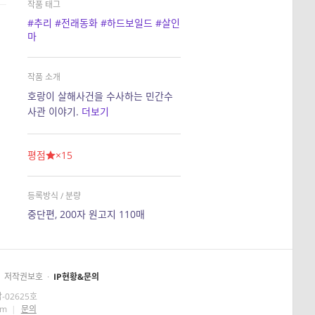
작품 태그
#추리
#전래동화
#하드보일드
#살인
마
작품 소개
호랑이 살해사건을 수사하는 민간수
사관 이야기.
더보기
평점
×15
등록방식 / 분량
중단편, 200자 원고지 110매
저작권보호
·
IP현황&문의
-02625호
om
|
문의