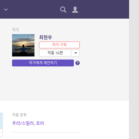
작가
최현우
작가 구독
작품 16편
작가에게 제안하기
작품 분류
추리/스릴러
,
호러