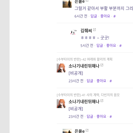
은율e
그럴거 같아서 부활 부분까지 그리
6시간 전
·
답글
·
좋아요
·
#
김줴씨
ㅎㅎㅎㅎ – 굿굿!
5시간 전
·
답글
·
좋아요
·
#
[수부타이의 반란]–42 여래와 왈리의 계획
소나기내린뒤해나
[비공개]
23시간 전
·
답글
·
좋아요
·
#
[수부타이의 반란]-41 샤의 계략, 다빈치의 음모
소나기내린뒤해나
[비공개]
23시간 전
·
답글
·
좋아요
·
#
은율e