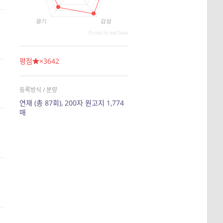
광기
감성
JS chart by amCharts
평점
×3642
등록방식 / 분량
연재 (총 87회), 200자 원고지 1,774
매