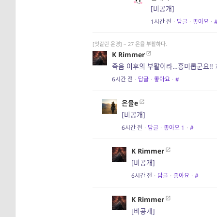
[비공개]
1시간 전
·
답글
·
좋아요
·
[엇갈린 운명] – 27 은율 부활하다.
K Rimmer
죽음 이후의 부활이라…흥미롭군요!! 
6시간 전
·
답글
·
좋아요
·
#
은율e
[비공개]
6시간 전
·
답글
·
좋아요
1
·
#
K Rimmer
[비공개]
6시간 전
·
답글
·
좋아요
·
#
K Rimmer
[비공개]