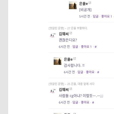
은율e
[비공개]
5시간 전
·
답글
·
좋아요
1
·
[엇갈린 운명] – 27 은율 부활하다.
김줴씨
괜찮은디요?
6시간 전
·
답글
·
좋아요
1
·
#
은율e
감사합니다. !!
6시간 전
·
답글
·
좋아요
·
#
[엇갈린 운명] – 25 은율, 대중 앞에 서다
김줴씨
사람들 cg아냐? 이럴듯ㅡ.ㅡ;;;
6시간 전
·
답글
·
좋아요
·
#