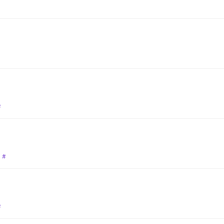
#
#
#