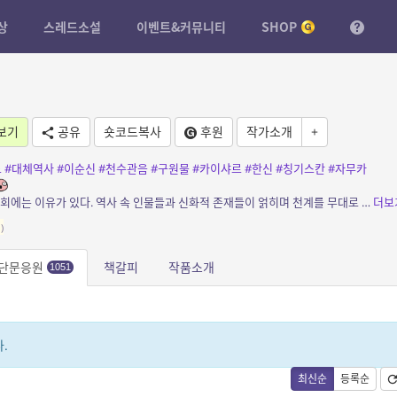
상
스레드소설
이벤트&커뮤니티
SHOP
보기
공유
숏코드복사
후원
작가소개
+
드
#대체역사
#이순신
#천수관음
#구원물
#카이샤르
#한신
#칭기스칸
#자무카
소개: 수천년간 이어진 사랑 이야기, 계속된 윤회에는 이유가 있다. 역사 속 인물들과 신화적 존재들이 얽히며 천계를 무대로 한 인류 구원 전쟁이 시작된다 이 땅에 모든 지를 위하여,
더보
)
단문응원
책갈피
작품소개
1051
.
최신순
등록순