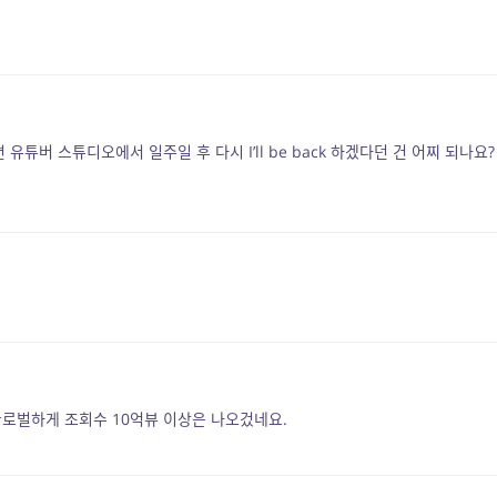
 유튜버 스튜디오에서 일주일 후 다시 I’ll be back 하겠다던 건 어찌 되나요?
글로벌하게 조회수 10억뷰 이상은 나오겄네요.