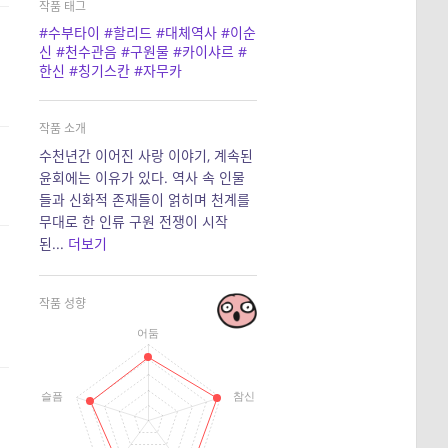
작품 태그
#수부타이
#할리드
#대체역사
#이순
신
#천수관음
#구원물
#카이샤르
#
한신
#칭기스칸
#자무카
작품 소개
수천년간 이어진 사랑 이야기, 계속된
윤회에는 이유가 있다. 역사 속 인물
들과 신화적 존재들이 얽히며 천계를
무대로 한 인류 구원 전쟁이 시작
된...
더보기
작품 성향
어둠
슬픔
참신