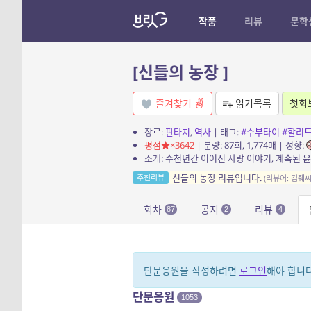
작품
리뷰
문학
[신들의 농장 ]
즐겨찾기
읽기목록
첫회
장르:
판타지
,
역사
| 태그:
#수부타이
#할리
평점
×3642
| 분량: 87회, 1,774매 | 성향:
신들의 농장 리뷰입니다.
추천리뷰
(리뷰어: 김줴씨
회차
공지
리뷰
87
2
4
단문응원을 작성하려면
로그인
해야 합니다
단문응원
1053