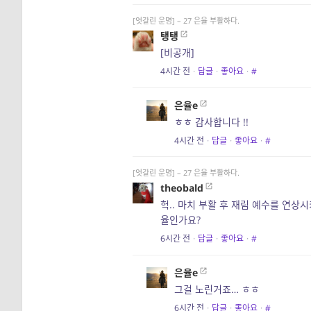
[엇갈린 운명] – 27 은율 부활하다.
탱탱
[비공개]
4시간 전
·
답글
·
좋아요
·
#
은율e
ㅎㅎ 감사합니다 !!
4시간 전
·
답글
·
좋아요
·
#
[엇갈린 운명] – 27 은율 부활하다.
theobald
헉.. 마치 부활 후 재림 예수를 연상
율인가요?
6시간 전
·
답글
·
좋아요
·
#
은율e
그걸 노린거죠… ㅎㅎ
6시간 전
·
답글
·
좋아요
·
#