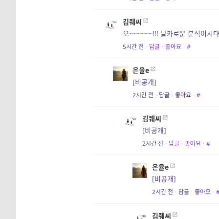
김줴씨
오~~~~~~!!! 날카로운 분석이시다.
5시간 전
·
답글
·
좋아요
·
#
은율e
[비공개]
2시간 전
·
답글
·
좋아요
·
#
김줴씨
[비공개]
2시간 전
·
답글
·
좋아요
·
#
은율e
[비공개]
2시간 전
·
답글
·
좋아요
·
김줴씨