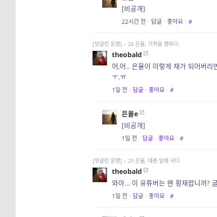
[비공개]
22시간 전
·
답글
·
좋아요
·
#
[엇갈린 운명] – 26 은율, 기적을 행하다.
theobald
어,어.. 은율이 이렇게 재가 되어버리면
ㅜ.ㅠ
1일 전
·
답글
·
좋아요
·
#
은율e
[비공개]
1일 전
·
답글
·
좋아요
·
#
[엇갈린 운명] – 25 은율, 대중 앞에 서다
theobald
와아… 이 유튜버는 왠 횡재랍니까? 
1일 전
·
답글
·
좋아요
·
#