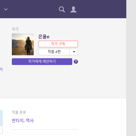
작가
은율e
작가 구독
작품 4편
작가에게 제안하기
기
작품 분류
판타지
,
역사