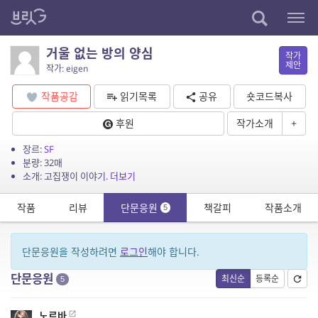
거울 없는 방의 양심
작가
제안
작가: eigen
작품공감
읽기목록
공유
숏코드복사
후원
작가소개
+
장르:
SF
분량: 32매
소개: 고집쟁이 이야기.
더보기
작품
리뷰
단문응원
책갈피
작품소개
5
단문응원을 작성하려면
로그인
해야 합니다.
단문응원
최신순
등록순
5
노르바