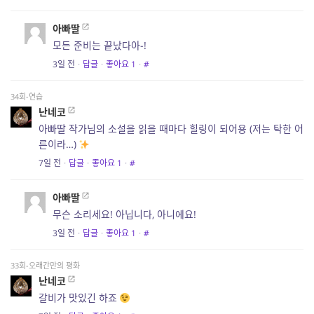
아빠딸
모든 준비는 끝났다아-!
3일 전
·
답글
·
좋아요
1
·
#
34회-연습
난네코
아빠딸 작가님의 소설을 읽을 때마다 힐링이 되어용 (저는 탁한 어
른이라…)
7일 전
·
답글
·
좋아요
1
·
#
아빠딸
무슨 소리세요! 아닙니다, 아니에요!
3일 전
·
답글
·
좋아요
1
·
#
33회-오래간만의 평화
난네코
갈비가 맛있긴 하죠