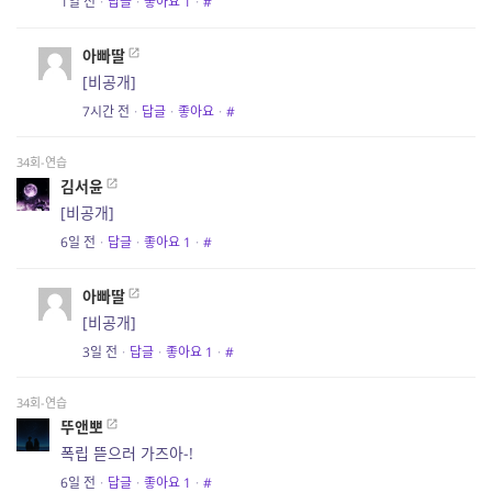
1일 전
·
답글
·
좋아요
1
·
#
아빠딸
[비공개]
7시간 전
·
답글
·
좋아요
·
#
34회-연습
김서윤
[비공개]
6일 전
·
답글
·
좋아요
1
·
#
아빠딸
[비공개]
3일 전
·
답글
·
좋아요
1
·
#
34회-연습
뚜앤뽀
폭립 뜯으러 가즈아-!
6일 전
·
답글
·
좋아요
1
·
#