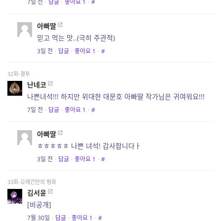
7일 전
·
답글
·
좋아요
1
·
#
아빠딸
믿고 먹는 맛..(극히 주관적)
3일 전
·
답글
·
좋아요
1
·
#
32회-결투
난네코
나쁜녀석!!! 하지만 위대한 대문호 아빠딸 작가님은 귀여워요!!!
7일 전
·
답글
·
좋아요
1
·
#
아빠딸
ㅎㅎㅎㅎㅎ 나쁜 녀석! 감사합니다ㅏ
3일 전
·
답글
·
좋아요
1
·
#
33회-오래간만의 평화
김서윤
[비공개]
7월 30일
·
답글
·
좋아요
1
·
#