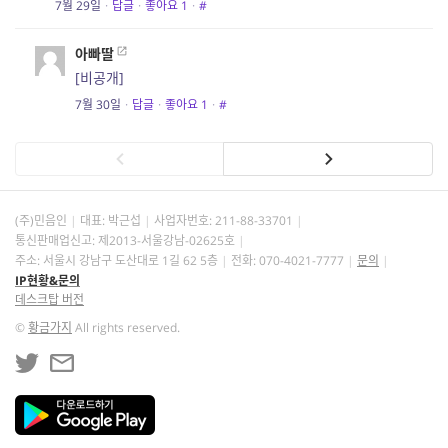
7월 29일
·
답글
·
좋아요
1
·
#
아빠딸
[비공개]
7월 30일
·
답글
·
좋아요
1
·
#
(주)민음인
대표: 박근섭
사업자번호:
211-88-33701
통신판매업신고: 제2013-서울강남-02625호
주소: 서울시 강남구 도산대로 1길 62 5층
전화: 070-4021-7777
문의
IP현황&문의
데스크탑 버전
©
황금가지
All rights reserved.