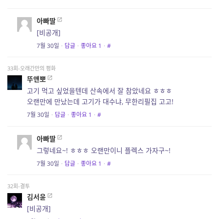
아빠딸
[비공개]
7월 30일
·
답글
·
좋아요
1
·
#
33회-오래간만의 평화
뚜앤뽀
고기 먹고 싶었을텐데 산속에서 잘 참았네요 ㅎㅎㅎ
오랜만에 만났는데 고기가 대수냐, 무한리필집 고고!
7월 30일
·
답글
·
좋아요
1
·
#
아빠딸
그렇네요~! ㅎㅎㅎ 오랜만이니 플렉스 가자구~!
7월 30일
·
답글
·
좋아요
1
·
#
32회-결투
김서윤
[비공개]