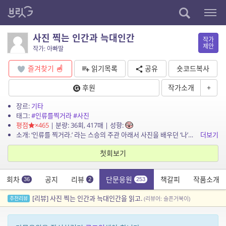
사진 찍는 인간과 늑대인간
작가
제안
작가: 아빠딸
즐겨찾기
읽기목록
공유
숏코드복사
후원
작가소개
+
장르:
기타
태그:
#인류를찍거라
#사진
평점
×465
| 분량: 36회, 417매 | 성향:
소개: ‘인류를 찍거라.’ 라는 스승의 주관 아래서 사진을 배우던 ‘나’는, 어느 날 홀로 손님을 맞다, 손님의 이상한 점을 알게 된다. 그 손...
더보기
첫회보기
회차
공지
리뷰
단문응원
책갈피
작품소개
36
2
253
[리뷰] 사진 찍는 인간과 늑대인간을 읽고.
추천리뷰
(리뷰어: 슬픈거북이)