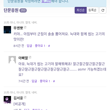
단문응원을 작성하려면
로그인
해야 합니다.
단문응원
최신순
등록순
253
35회-아니, 아니야. 절대. 네버.
뚜앤뽀
키야… 아침부터 군침이 솔솔 뿜어져요. 늑대와 함께 씹는 고기의
맛이란!
8시간 전
·
답글
·
좋아요
1
·
#
아빠딸
아유, 늑대가 씹는 고기야 말해뭐해죠! 잘근잘근잘근잘근잘근
잘근잘근잘근잘근잘근잘근잘근잘근…….. asmr 가능하겠는데
요?
7시간 전
·
답글
·
좋아요
1
·
#
35회-아니, 아니야. 절대. 네버.
김서윤
[비공개]