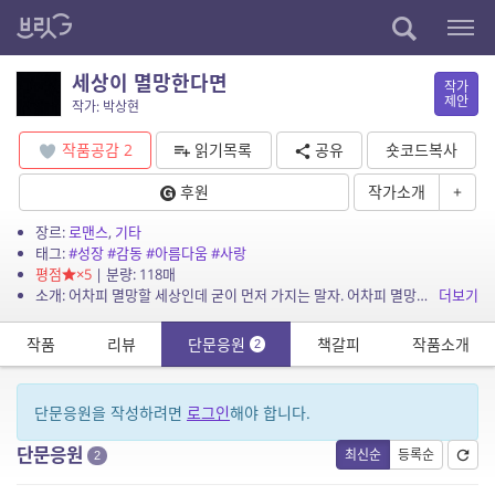
세상이 멸망한다면
작가
제안
작가: 박상현
작품공감
2
읽기목록
공유
숏코드복사
후원
작가소개
+
장르:
로맨스
,
기타
태그:
#성장
#감동
#아름다움
#사랑
평점
×5
| 분량: 118매
소개: 어차피 멸망할 세상인데 굳이 먼저 가지는 말자. 어차피 멸망할 세상인데 바보처럼 살까?
더보기
작품
리뷰
단문응원
책갈피
작품소개
2
단문응원을 작성하려면
로그인
해야 합니다.
단문응원
최신순
등록순
2