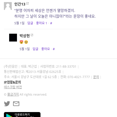
인간13
“분명 어차피 세상은 언젠가 멸망하겠지.
하지만 그 날이 오늘은 아니잖아?”라는 문장이 좋네요.
5월 1일
·
답글
·
좋아요
1
·
#
박상현
5월 1일
·
답글
·
좋아요
·
#
(주)민음인
대표: 박근섭
사업자번호:
211-88-33701
통신판매업신고: 제2013-서울강남-02625호
주소: 서울시 강남구 도산대로 1길 62 5층
전화: 070-4021-7777
문의
IP현황&문의
데스크탑 버전
©
황금가지
All rights reserved.