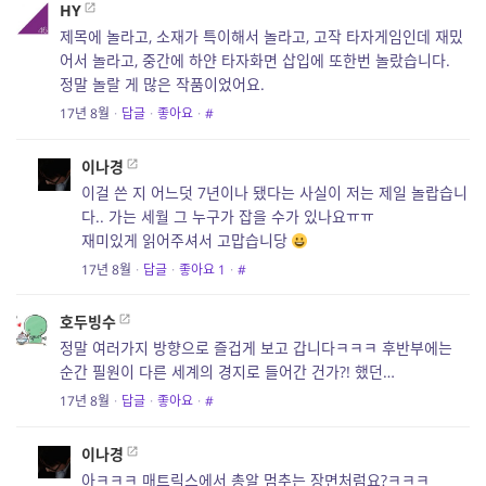
HY
제목에 놀라고, 소재가 특이해서 놀라고, 고작 타자게임인데 재밌
어서 놀라고, 중간에 하얀 타자화면 삽입에 또한번 놀랐습니다.
정말 놀랄 게 많은 작품이었어요.
17년 8월
·
답글
·
좋아요
·
#
이나경
이걸 쓴 지 어느덧 7년이나 됐다는 사실이 저는 제일 놀랍습니
다.. 가는 세월 그 누구가 잡을 수가 있나요ㅠㅠ
재미있게 읽어주셔서 고맙습니당
17년 8월
·
답글
·
좋아요
1
·
#
호두빙수
정말 여러가지 방향으로 즐겁게 보고 갑니다ㅋㅋㅋ 후반부에는
순간 필원이 다른 세계의 경지로 들어간 건가?! 했던…
17년 8월
·
답글
·
좋아요
·
#
이나경
아ㅋㅋㅋ 매트릭스에서 총알 멈추는 장면처럼요?ㅋㅋㅋ