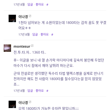
17년 8월
·
답글
·
좋아요
·
#
이나경
1천타 넘어보는 게 소원이었는데 1800타는 감히 꿈도 못 꾸겠
어요ㅎㅎ
17년 8월
·
답글
·
좋아요
·
#
montesur
전.투.타.자.. 1360 타..
후~ 이글을 보니 내 열 손가락 마디마디에 깊숙히 봉인해 두었던
마수가 다시 잠에서 깨어 날뛰려 하는군요.
군대 전설로만 생각했던 독수리 타법 텔렉스병을 실제로 만나기
전까지만 해도 전 사람이 1800타를 칠수있다는걸 믿지 않았었
죠…
17년 8월
·
답글
·
좋아요
·
#
이나경
으억 1800타가 가능한 숫자란 말입니까;;;;