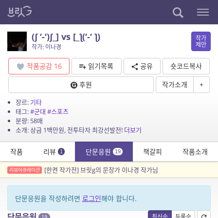
(ʃ ‘-‘)ʃ_] vs [_ƪ(‘-‘ ƪ)
작가
제안
작가: 이나경
작품공감
16
읽기목록
공유
숏코드복사
후원
작가소개
+
장르:
기타
태그:
#군대
#스포츠
분량: 58매
소개: 상금 1백만원, 전투타자 최강선발전!
더보기
작품
리뷰
단문응원
책갈피
작품소개
1
19
[한켠 작가전] 브릿g의 문장가 이나경 작가님
리뷰어큐레이션
단문응원을 작성하려면
로그인
해야 합니다.
단문응원
최신순
등록순
19