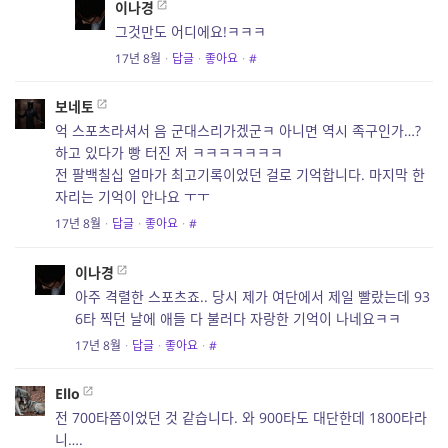
이나경
그것만도 어디에요!ㅋㅋㅋ
17년 8월
·
답글
·
좋아요
·
#
보네토
억 스포츠라셔서 음 군대스리가겠군ㅋ 아니면 역시 족구인가…?
하고 있다가 빵 터진 저 ㅋㅋㅋㅋㅋㅋㅋ
전 팔백칠십 얼마가 최고기록이었던 걸로 기억합니다. 마지막 한
자리는 기억이 안나요 ㅜㅜ
17년 8월
·
답글
·
좋아요
·
#
이나경
아주 격렬한 스포츠죠.. 당시 제가 여단에서 제일 빨랐는데 93
6타 찍던 날에 애들 다 불러다 자랑한 기억이 나네요ㅋㅋ
17년 8월
·
답글
·
좋아요
·
#
Ello
전 700타쯤이었던 것 같습니다. 와 900타도 대단한데 1800타라
니….