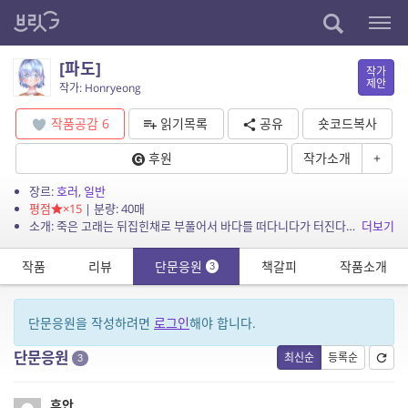
[파도]
작가
제안
작가: Honryeong
작품공감
6
읽기목록
공유
숏코드복사
후원
작가소개
+
장르:
호러
,
일반
평점
×15
| 분량: 40매
소개: 죽은 고래는 뒤집힌채로 부풀어서 바다를 떠다니다가 터진다는 말이 있습니다. 그거랑 수족관에 있던 고래를 사람들이 버렸는데 그 고래가 죽어서 다시 돌아오는 뭐 그런걸 표현하고 싶었습...
더보기
작품
리뷰
단문응원
책갈피
작품소개
3
단문응원을 작성하려면
로그인
해야 합니다.
단문응원
최신순
등록순
3
휴안