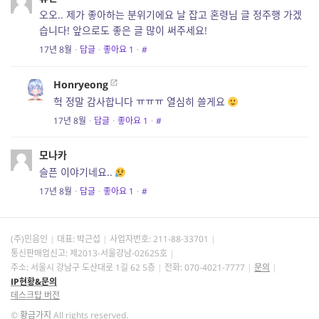
오오.. 제가 좋아하는 분위기에요 날 잡고 혼령님 글 정주행 가겠
습니다! 앞으로도 좋은 글 많이 써주세요!
17년 8월
·
답글
·
좋아요
1
·
#
Honryeong
헉 정말 감사합니다 ㅠㅠㅠ 열심히 쓸게요
17년 8월
·
답글
·
좋아요
1
·
#
모나카
슬픈 이야기네요..
17년 8월
·
답글
·
좋아요
1
·
#
(주)민음인
대표: 박근섭
사업자번호:
211-88-33701
통신판매업신고: 제2013-서울강남-02625호
주소: 서울시 강남구 도산대로 1길 62 5층
전화: 070-4021-7777
문의
IP현황&문의
데스크탑 버전
©
황금가지
All rights reserved.