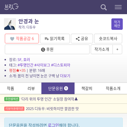
안경과 눈
작가
제안
작가: 디듀우
작품공감
6
읽기목록
공유
숏코드복사
후원
작가소개
+
장르:
SF
,
호러
태그:
#투명인간
#사이보그
#디스토피아
평점
×35
| 분량: 16매
소개: 몸이 천 냥이면 눈은 구백 냥
더보기
작품
리뷰
단문응원
책갈피
작품소개
6
'다리 위의 투명 인간' 소일장 참여작👤
추천셀렉션
2025 디듀우: 비릿하지만 깔끔한 맛
리뷰어큐레이션
단문응원을 작성하려면
로그인
해야 합니다.