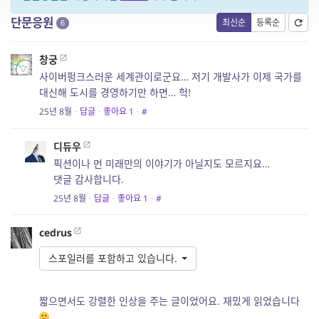
단문응원
최신순
등록순
6
창궁
사이버펑크스러운 세계관이로군요… 저기 개발사가 이제 국가를
대신해 도시를 경영하기만 하면… 헉!
25년 8월
·
답글
·
좋아요
1
·
#
디듀우
픽션이나 먼 미래만의 이야기가 아닐지도 모르지요…
댓글 감사합니다.
25년 8월
·
답글
·
좋아요
1
·
#
cedrus
스포일러를 포함하고 있습니다.
짧으면서도 강렬한 인상을 주는 글이었어요. 재밌게 읽었습니다