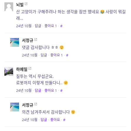
뇌빌
산 고양이가 구해주려나 하는 생각을 잠깐 했네요
사랑이 뭐길
래…
24년 10월
·
답글
·
좋아요
1
·
#
서정규
댓글 감사합니다 ㅎㅎ
24년 10월
·
답글
·
좋아요
1
·
#
하예일
질투는 역시 무섭군요.
로봇까지 이렇게 만들다니..
24년 10월
·
답글
·
좋아요
1
·
#
서정규
의견 남겨주셔서 감사합니다
24년 10월
·
답글
·
좋아요
·
#