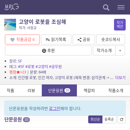
고양이 로봇을 조심해
작가
제안
작가: 서정규
작품공감
6
읽기목록
공유
숏코드복사
후원
작가소개
+
장르:
SF
태그:
#SF
#로봇
#고양이
#공무원
평점
×23
| 분량: 84매
소개: 인간형 로봇, 인간 여자, 고양이 로봇 (제목 변경: 삼각관계 -> 고양이 로봇을 조심해)
더보기
작품
리뷰
단문응원
책갈피
작품소개
10
단문응원을 작성하려면
로그인
해야 합니다.
단문응원
최신순
등록순
10