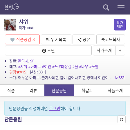
샤워
작가
제안
작가: Xhill
작품공감
3
읽기목록
공유
숏코드복사
후원
작가소개
+
장르:
판타지
,
SF
태그:
#샤워
#아파트
#여인
#꽃
#화장실
#물
#나무
#꽃잎
평점
×15
| 분량: 33매
소개: 어두운 아파트, 불가사의한 일이 일어나고 한 방에서 여인이 걸어 나온다. 그녀는 집 안의 다른 어딘가로 향한다. 그녀는 누구이며 무슨 일을 한 것인가.
더보기
작품
리뷰
단문응원
책갈피
작품소개
단문응원을 작성하려면
로그인
해야 합니다.
단문응원