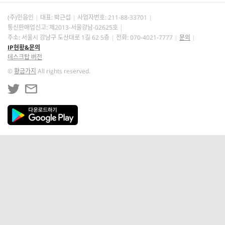
(주)민음인
대표: 박근섭
사업자번호:
211-88-33701
통신판매업신고: 제2013-서울강남-02625호
주소: 서울시 강남구 도산대로 1길 62 5층
전화: 070-4021-7777
문의
IP현황&문의
데스크탑 버전
©
황금가지
All rights reserved.