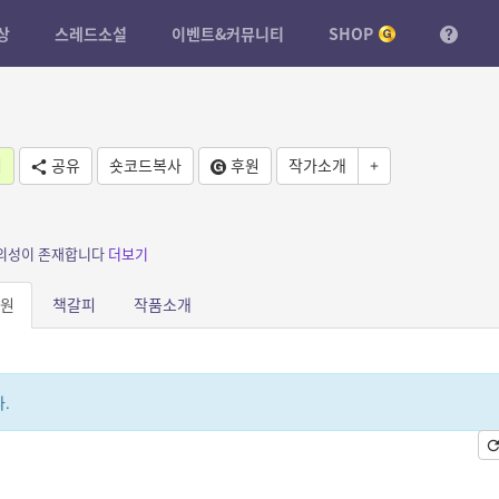
상
스레드소설
이벤트&커뮤니티
SHOP
기
공유
숏코드복사
후원
작가소개
+
 임의성이 존재합니다
더보기
원
책갈피
작품소개
.