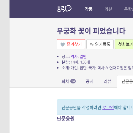
작품
리뷰
문학
무궁화 꽃이 피었습니다
즐겨찾기
읽기목록
첫회보
장르:
역사
,
일반
분량: 14회, 136매
소개: 개인, 집단, 국가, 역사 // 연재요일은
회차
공지
리뷰
단문응
14
단문응원을 작성하려면
로그인
해야 합니다
단문응원