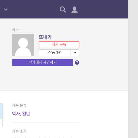
작가
뜨내기
작가 구독
작품 3편
작가에게 제안하기
작품 분류
역사
,
일반
작품 소개