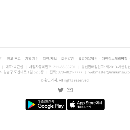
기
·
원고 투고
·
기획 제안
·
제안/제보
·
회원약관
·
유료이용약관
·
개인정보처리방침
·
|
대표: 박근섭
|
사업자등록번호: 211-88-33701
|
통신판매업신고: 제2013-서울강남
시 강남구 도산대로 1길 62 5층
|
전화: 070-4021-7777
|
webmaster@minumsa.c
©
황금가지
. All rights reserved.