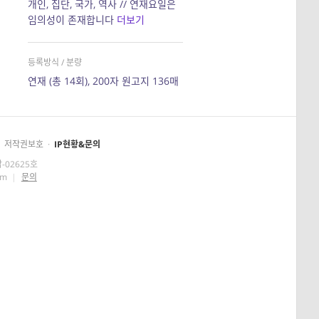
개인, 집단, 국가, 역사 // 연재요일은
임의성이 존재합니다
더보기
등록방식 / 분량
연재 (총 14회), 200자 원고지 136매
저작권보호
·
IP현황&문의
-02625호
om
|
문의