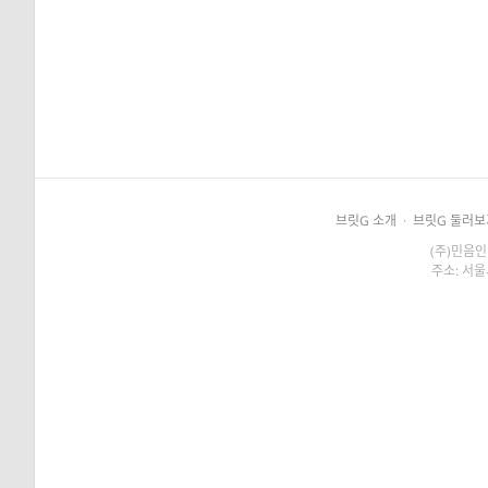
브릿G 소개
·
브릿G 둘러보
(주)민음인
주소: 서울