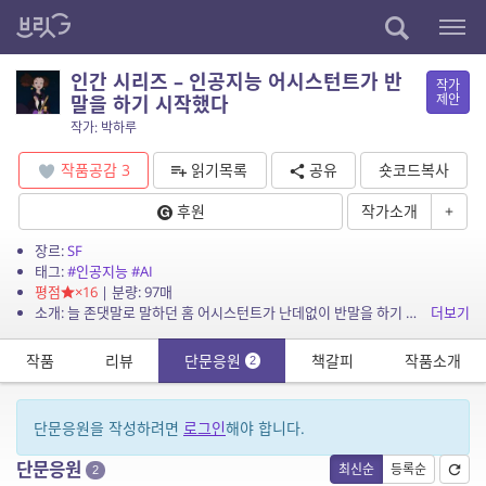
인간 시리즈 – 인공지능 어시스턴트가 반
작가
제안
말을 하기 시작했다
작가: 박하루
작품공감
3
읽기목록
공유
숏코드복사
후원
작가소개
+
장르:
SF
태그:
#인공지능
#AI
평점
×16
| 분량: 97매
소개: 늘 존댓말로 말하던 홈 어시스턴트가 난데없이 반말을 하기 시작한 이야기 그런데 인공지능이 그저 반말을 했을 뿐인데 조금 많은 것이 달라지기 시작하네요. 야심차게 준비한 인간 3부작...
더보기
작품
리뷰
단문응원
책갈피
작품소개
2
단문응원을 작성하려면
로그인
해야 합니다.
단문응원
최신순
등록순
2