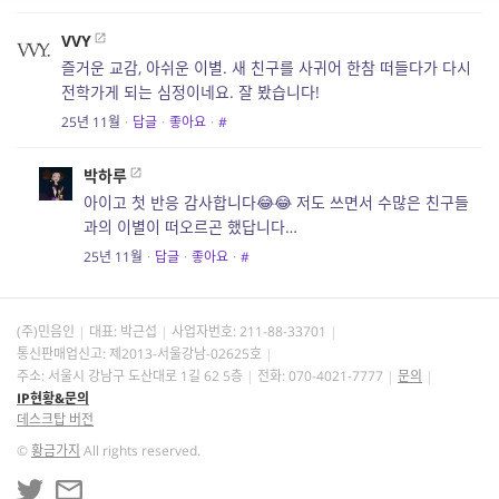
VVY
즐거운 교감, 아쉬운 이별. 새 친구를 사귀어 한참 떠들다가 다시
전학가게 되는 심정이네요. 잘 봤습니다!
25년 11월
·
답글
·
좋아요
·
#
박하루
아이고 첫 반응 감사합니다😂😂 저도 쓰면서 수많은 친구들
과의 이별이 떠오르곤 했답니다…
25년 11월
·
답글
·
좋아요
·
#
(주)민음인
대표: 박근섭
사업자번호:
211-88-33701
통신판매업신고: 제2013-서울강남-02625호
주소: 서울시 강남구 도산대로 1길 62 5층
전화: 070-4021-7777
문의
IP현황&문의
데스크탑 버전
©
황금가지
All rights reserved.